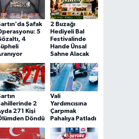
artın'da Şafak
2 Buzağı
Operasyonu: 5
Hediyeli Bal
özaltı, 4
Festivalinde
Şüpheli
Hande Ünsal
Aranıyor
Sahne Alacak
artın
Vali
ahillerinde 2
Yardımcısına
yda 271 Kişi
Çarpmak
Ölümden Döndü
Pahalıya Patladı