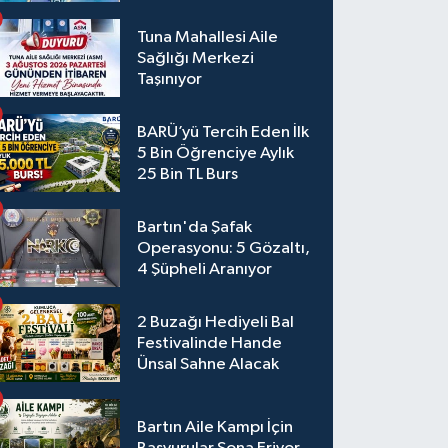
Tuna Mahallesi Aile
Sağlığı Merkezi
Taşınıyor
BARÜ’yü Tercih Eden İlk
5 Bin Öğrenciye Aylık
25 Bin TL Burs
Bartın'da Şafak
Operasyonu: 5 Gözaltı,
4 Şüpheli Aranıyor
2 Buzağı Hediyeli Bal
Festivalinde Hande
Ünsal Sahne Alacak
Bartın Aile Kampı İçin