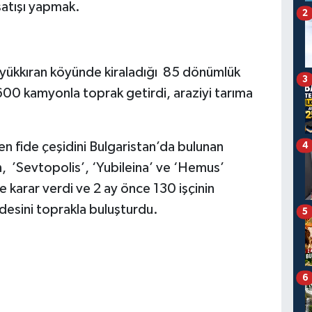
satışı yapmak.
2
üyükkıran köyünde kiraladığı 85 dönümlük
3
00 kamyonla toprak getirdi, araziyi tarıma
en fide çeşidini Bulgaristan’da bulunan
4
, ’Sevtopolis’, ‘Yubileina’ ve ‘Hemus’
e karar verdi ve 2 ay önce 130 işçinin
desini toprakla buluşturdu.
5
6