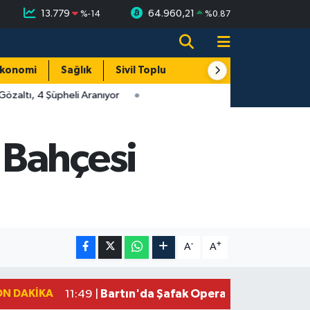
13.779
64.960,21
%
-14
%
0.87
konomi
Sağlık
Sivil Toplum
Turizm
Yerel
zaltı, 4 Şüpheli Aranıyor
 Bahçesi
-
+
A
A
ON DAKIKA
Bartın'da Şafak Operasyonu: 5 Gözalt
11:49 |