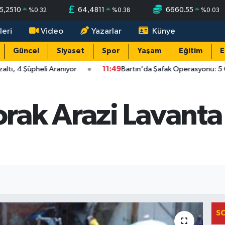
5,2510
64,4811
6660.55
%
0.32
%
0.38
%
0.03
leri
Video
Yazarlar
Künye
Güncel
Siyaset
Spor
Yaşam
Eğitim
E
tı, 4 Şüpheli Aranıyor
11:49
Bartın'da Şafak Operasyonu: 5 Gö
ak Arazi Lavanta
S