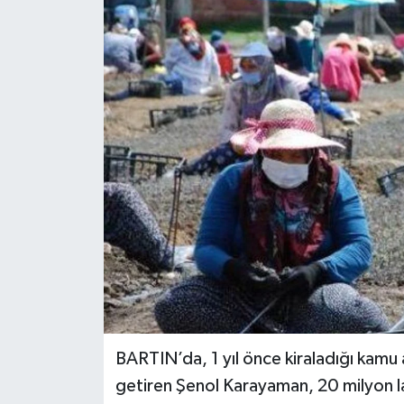
Medya
Sağlık
Sinema
Sivil Toplum
Siyaset
Spor
Tarım
Turizm
BARTIN’da, 1 yıl önce kiraladığı kamu 
getiren Şenol Karayaman, 20 milyon la
Yaşam