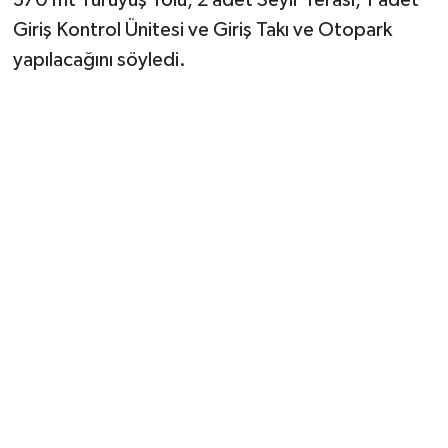
370 mt Yürüyüş Yolu, 2 adet Seyir Terası, 1 adet
Giriş Kontrol Ünitesi ve Giriş Takı ve Otopark
yapılacağını söyledi.