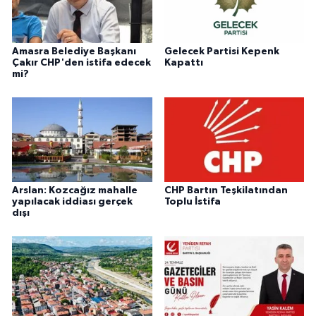
Amasra Belediye Başkanı
Gelecek Partisi Kepenk
Çakır CHP'den istifa edecek
Kapattı
mi?
Arslan: Kozcağız mahalle
CHP Bartın Teşkilatından
yapılacak iddiası gerçek
Toplu İstifa
dışı