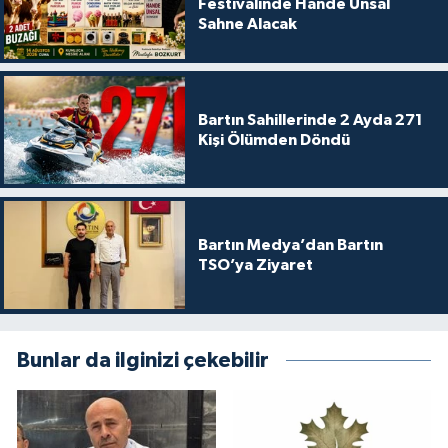
Festivalinde Hande Ünsal
Sahne Alacak
Bartın Sahillerinde 2 Ayda 271
Kişi Ölümden Döndü
Bartın Medya’dan Bartın
TSO’ya Ziyaret
Bunlar da ilginizi çekebilir