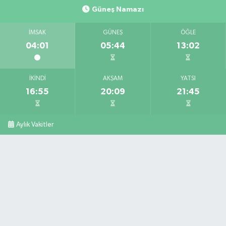
Güneş Namazı
İMSAK
GÜNEŞ
ÖĞLE
04:01
05:44
13:02
İKINDI
AKŞAM
YATSI
16:55
20:09
21:45
Aylık Vakitler