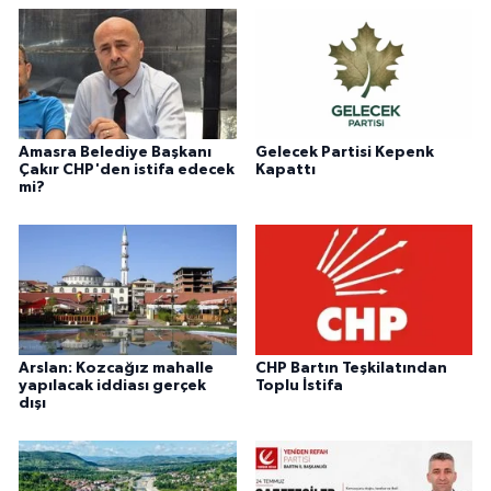
Amasra Belediye Başkanı
Gelecek Partisi Kepenk
Çakır CHP'den istifa edecek
Kapattı
mi?
Arslan: Kozcağız mahalle
CHP Bartın Teşkilatından
yapılacak iddiası gerçek
Toplu İstifa
dışı