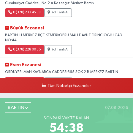
Cumhuriyet Caddesi, No:2 A Kozcağız Merkez Bartın
0 (378) 233 45 38
Yol Tarifi Al
Büyük Eczanesi
BARTIN ILI MERKEZ ILÇE KEMERKÖPRÜ MAH.DAVUT FIRINCIOGLU CAD.
NO:44
0 (378) 228 00 36
Yol Tarifi Al
Esen Eczanesi
ORDUYERİ MAH.KAYNARCA CADDESİ665.SOK.2 B MERKEZ BARTIN
0 (378) 502 33 32
Yol Tarifi Al
Tüm Nöbetçi Eczaneler
Çolpak Eczanesi
Şiremirçavuş Mahallesi, Kırıkçı Zeliha Ana Sokak No:20 8 Merkez Bartın
BARTIN
07.08.2026
0 (378) 227 85 45
Yol Tarifi Al
SONRAKI VAKTE KALAN
54:37