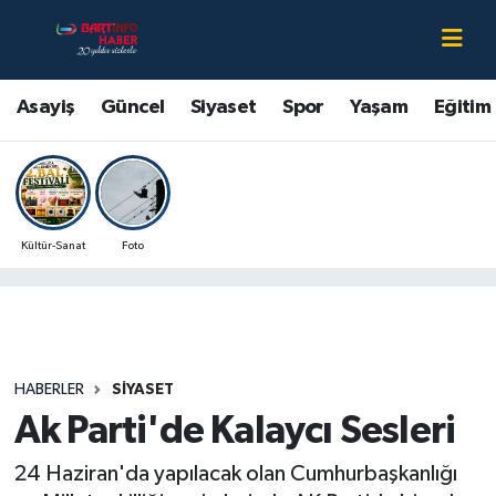
Asayiş
Bartın Nöbetçi Eczaneler
Asayiş
Güncel
Siyaset
Spor
Yaşam
Eğitim
Bartın Hakkında
Bartın Hava Durumu
Çevre
Bartin Namaz Vakitleri
Kültür-Sanat
Foto
Eğitim
Bartın Trafik Yoğunluk Haritası
Ekonomi
Süper Lig Puan Durumu ve Fikstür
Güncel
Tüm Manşetler
HABERLER
SIYASET
Ak Parti'de Kalaycı Sesleri
Kültür-Sanat
Son Dakika Haberleri
24 Haziran'da yapılacak olan Cumhurbaşkanlığı
Magazin
Haber Arşivi