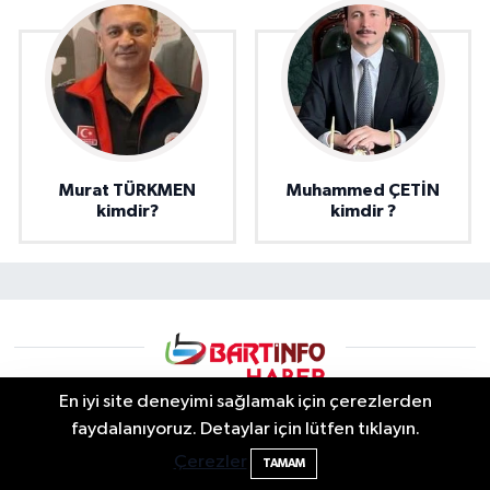
Murat TÜRKMEN
Muhammed ÇETİN
kimdir?
kimdir ?
En iyi site deneyimi sağlamak için çerezlerden
2 Buzağı Hediyeli Bal Festivalinde Hande
11:43
faydalanıyoruz. Detaylar için lütfen tıklayın.
Ünsal Sahne Alacak
Çerezler
TAMAM
Bartın info | Bartın Son Dakika Haberleri ve Şehir Rehberi