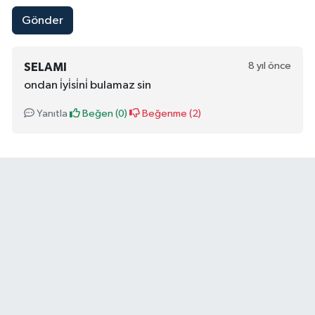
Gönder
8 yıl önce
SELAMI
ondan i̇yi̇si̇ni̇ bulamaz sin
Yanıtla
Beğen (
0
)
Beğenme (
2
)