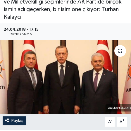
ve Milletvekilliği seçimlerinde AK Partide birçok
ismin adı geçerken, bir isim öne çıkıyor: Turhan
Medya
Kalaycı
Sağlık
24.04.2018 - 17:15
YAYINLANMA
Sinema
Sivil Toplum
Siyaset
Spor
Tarım
Turizm
Paylaş
-
+
A
A
Yaşam