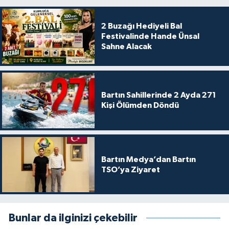
2 Buzağı Hediyeli Bal
Festivalinde Hande Ünsal
Sahne Alacak
Bartın Sahillerinde 2 Ayda 271
Kişi Ölümden Döndü
Bartın Medya’dan Bartın
TSO’ya Ziyaret
Bunlar da ilginizi çekebilir