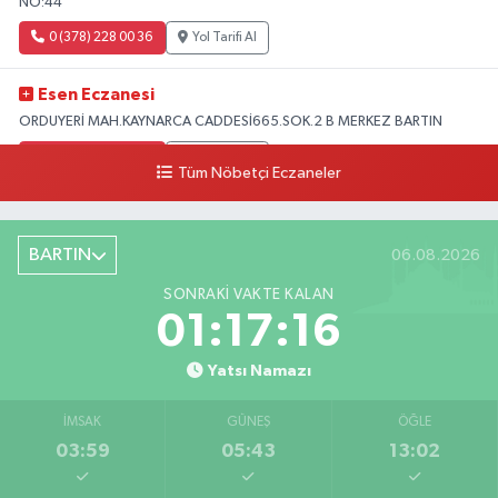
NO:44
0 (378) 228 00 36
Yol Tarifi Al
Esen Eczanesi
ORDUYERİ MAH.KAYNARCA CADDESİ665.SOK.2 B MERKEZ BARTIN
0 (378) 502 33 32
Yol Tarifi Al
Tüm Nöbetçi Eczaneler
Çolpak Eczanesi
Şiremirçavuş Mahallesi, Kırıkçı Zeliha Ana Sokak No:20 8 Merkez Bartın
BARTIN
06.08.2026
0 (378) 227 85 45
Yol Tarifi Al
SONRAKI VAKTE KALAN
01:17:15
Yatsı Namazı
İMSAK
GÜNEŞ
ÖĞLE
03:59
05:43
13:02