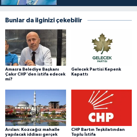
Bunlar da ilginizi çekebilir
Amasra Belediye Başkanı
Gelecek Partisi Kepenk
Çakır CHP'den istifa edecek
Kapattı
mi?
Arslan: Kozcağız mahalle
CHP Bartın Teşkilatından
yapılacak iddiası gerçek
Toplu İstifa