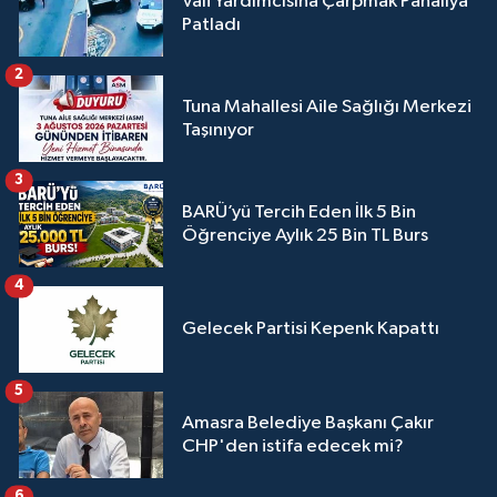
Vali Yardımcısına Çarpmak Pahalıya
Patladı
2
Tuna Mahallesi Aile Sağlığı Merkezi
Taşınıyor
3
BARÜ’yü Tercih Eden İlk 5 Bin
Öğrenciye Aylık 25 Bin TL Burs
4
Gelecek Partisi Kepenk Kapattı
5
Amasra Belediye Başkanı Çakır
CHP'den istifa edecek mi?
6