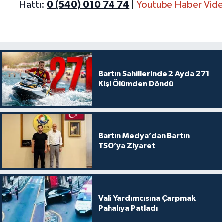
Hattı:
0 (540) 010 74 74
|
Youtube Haber Vide
Bartın Sahillerinde 2 Ayda 271
Kişi Ölümden Döndü
Bartın Medya’dan Bartın
TSO’ya Ziyaret
Vali Yardımcısına Çarpmak
Pahalıya Patladı