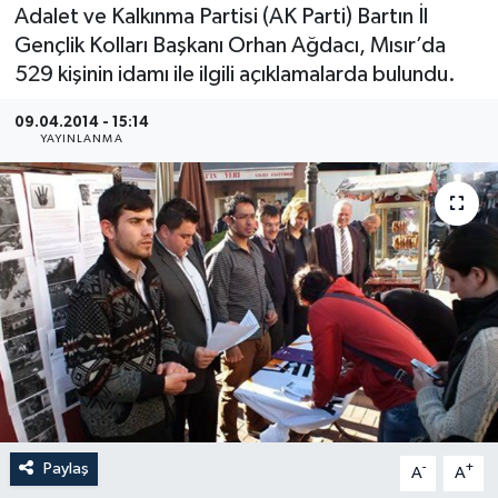
Adalet ve Kalkınma Partisi (AK Parti) Bartın İl
Medya
Gençlik Kolları Başkanı Orhan Ağdacı, Mısır’da
529 kişinin idamı ile ilgili açıklamalarda bulundu.
Sağlık
09.04.2014 - 15:14
YAYINLANMA
Sinema
Sivil Toplum
Siyaset
Spor
Tarım
Turizm
Paylaş
-
+
A
A
Yaşam