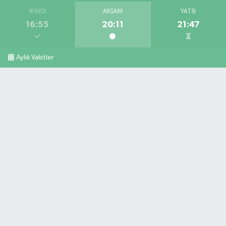
İKINDI
AKŞAM
YATSI
16:55
20:11
21:47
Aylık Vakitler