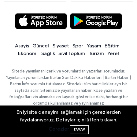
Asayiş
Güncel
Siyaset
Spor
Yaşam
Eğitim
Ekonomi
Sağlık
Sivil Toplum
Turizm
Yerel
Sitede yayınlanan içerik ve yorumlardan yazarları sorumludur.
Yayınlanan yorumlardan Bartın Son Dakika Haberleri | Bartın Haber |
Bartın İnfo sorumlu tutulamaz. Sitedeki tüm harici linkler ayrı bir
sayfada açılır. Sitemizde yayınlanan haber, köşe yazıları ve
fotoğraflar izin alınmaksızın kaynak gösterilse dahi, herhangi bir
ortamda kullanılamaz ve yayınlanamaz
En iyi site deneyimi sağlamak için çerezlerden
Bartın Sahillerinde 2 Ayda 271 Kişi
10:43
faydalanıyoruz. Detaylar için lütfen tıklayın.
Haber
Asayiş
Sağlık
Spor
Güncel
Ölümden Döndü
Yazılımı:
TE
Siyaset
Yaşam
Turizm
Eğitim
Çerezler
TAMAM
Bilişim
|
Yerel
Magazin
Künye