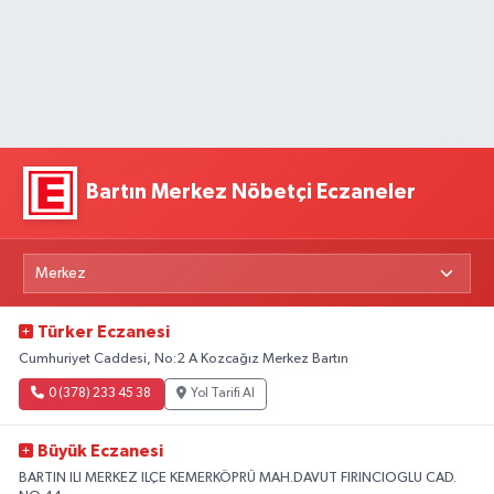
Bartın Merkez Nöbetçi Eczaneler
Türker Eczanesi
Cumhuriyet Caddesi, No:2 A Kozcağız Merkez Bartın
0 (378) 233 45 38
Yol Tarifi Al
Büyük Eczanesi
BARTIN ILI MERKEZ ILÇE KEMERKÖPRÜ MAH.DAVUT FIRINCIOGLU CAD.