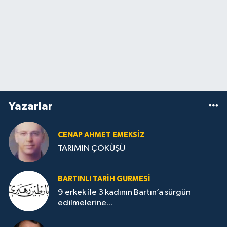
Yazarlar
CENAP AHMET EMEKSİZ
TARIMIN ÇÖKÜŞÜ
BARTINLI TARIH GURMESI
9 erkek ile 3 kadının Bartın’a sürgün
edilmelerine...