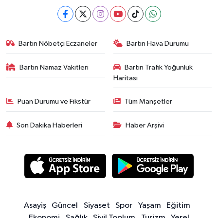
Bartın Nöbetçi Eczaneler
Bartın Hava Durumu
Bartin Namaz Vakitleri
Bartın Trafik Yoğunluk
Haritası
Puan Durumu ve Fikstür
Tüm Manşetler
Son Dakika Haberleri
Haber Arşivi
Asayiş
Güncel
Siyaset
Spor
Yaşam
Eğitim
Ekonomi
Sağlık
Sivil Toplum
Turizm
Yerel