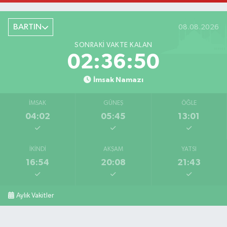
BARTIN
08.08.2026
SONRAKI VAKTE KALAN
02:36:49
İmsak Namazı
İMSAK
GÜNEŞ
ÖĞLE
04:02
05:45
13:01
İKINDI
AKŞAM
YATSI
16:54
20:08
21:43
Aylık Vakitler