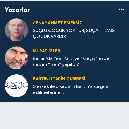
Yazarlar
CENAP AHMET EMEKSİZ
SUÇLU ÇOCUK YOKTUR; SUÇA İTİLMİŞ
ÇOCUK VARDIR
MURAT İZLER
Bartın’da Yeni Parti’ye “Geçiş”lerde
neden “fren” yapıldı?
BARTINLI TARIH GURMESI
9 erkek ile 3 kadının Bartın’a sürgün
edilmelerine...