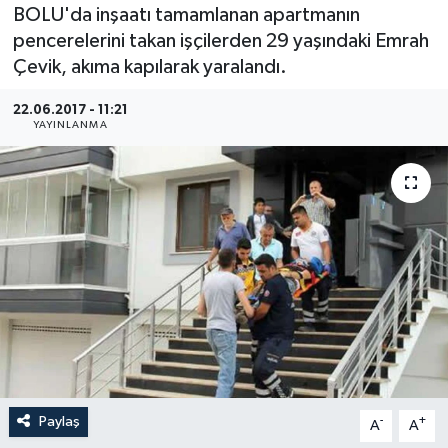
BOLU'da inşaatı tamamlanan apartmanın
Medya
pencerelerini takan işçilerden 29 yaşındaki Emrah
Çevik, akıma kapılarak yaralandı.
Sağlık
22.06.2017 - 11:21
YAYINLANMA
Sinema
Sivil Toplum
Siyaset
Spor
Tarım
Turizm
Paylaş
-
+
A
A
Yaşam