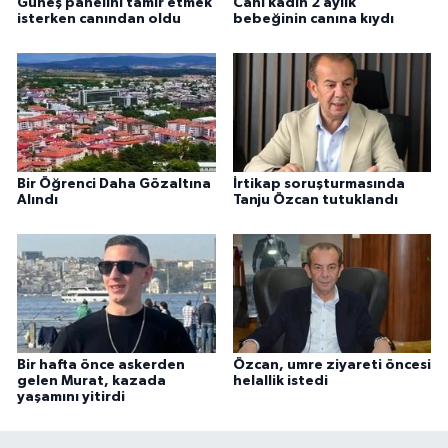
Güneş panelini tamir etmek
Cani kadın 2 aylık
isterken canından oldu
bebeğinin canına kıydı
Bir Öğrenci Daha Gözaltına
İrtikap soruşturmasında
Alındı
Tanju Özcan tutuklandı
Bir hafta önce askerden
Özcan, umre ziyareti öncesi
gelen Murat, kazada
helallik istedi
yaşamını yitirdi