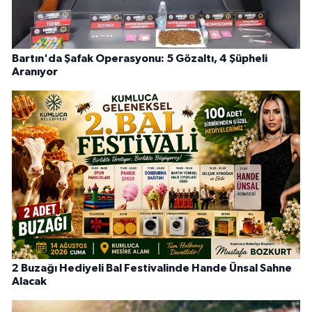
Bartın'da Şafak Operasyonu: 5 Gözaltı, 4 Şüpheli
Aranıyor
2 Buzağı Hediyeli Bal Festivalinde Hande Ünsal Sahne
Alacak