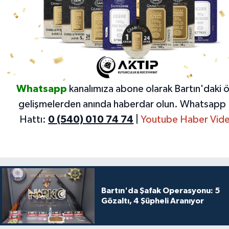
Whatsapp
kanalımıza abone olarak Bartın'daki 
gelişmelerden anında haberdar olun.
Whatsapp 
Hattı:
0 (540) 010 74 74
|
Youtube Haber Vide
Bartın'da Şafak Operasyonu: 5
Gözaltı, 4 Şüpheli Aranıyor