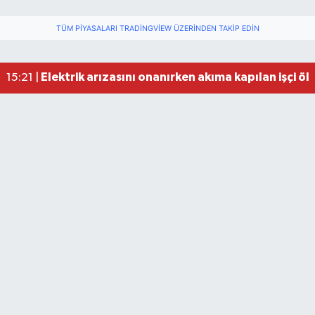
TÜM PIYASALARI TRADINGVIEW ÜZERINDEN TAKIP EDIN
Elektrik arızasını onanırken akıma kapılan işçi öl
15:21 |