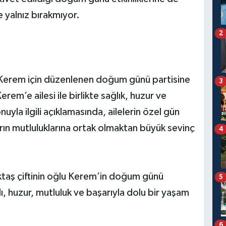
e yalnız bırakmıyor.
2
u Kerem için düzenlenen doğum günü partisine
3
rem’e ailesi ile birlikte sağlık, huzur ve
uyla ilgili açıklamasında, ailelerin özel gün
ın mutluluklarına ortak olmaktan büyük sevinç
4
taş çiftinin oğlu Kerem’in doğum günü
5
ı, huzur, mutluluk ve başarıyla dolu bir yaşam
6