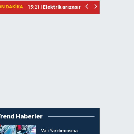
ON DAKIKA
Bartın'da nem oranı yüzde 100'e ulaş
23:12 |
Trend Haberler
Vali Yardımcısına