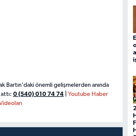
E
a
i
ak Bartın'daki önemli gelişmelerden anında
attı:
0 (540) 010 74 74
|
Youtube Haber
Videoları
H
F