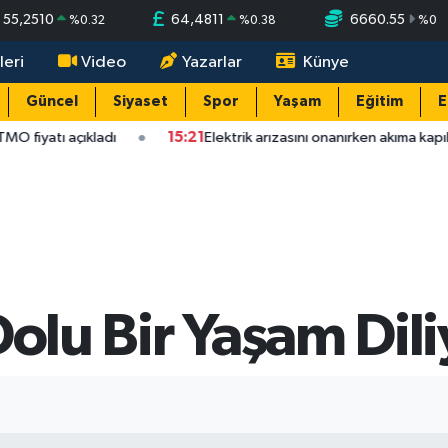
55,2510
64,4811
6660.55
%
0.32
%
0.38
%
0
leri
Video
Yazarlar
Künye
Güncel
Siyaset
Spor
Yaşam
Eğitim
E
 fiyatı açıkladı
15:21
Elektrik arızasını onanırken akıma kapılan 
Dolu Bir Yaşam Di