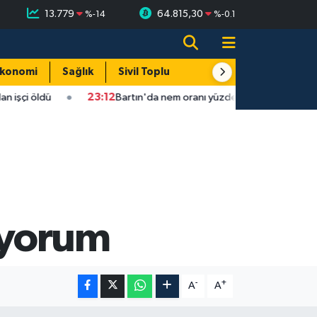
13.779
64.815,30
%
-14
%
-0.1
konomi
Sağlık
Sivil Toplum
Turizm
Yerel
işçi öldü
23:12
Bartın'da nem oranı yüzde 100'e ulaştı
liyorum
-
+
A
A
Fındık üreticisinin beklediği haber: T
22:22 |
Elektrik arızasını onanırken akıma kapı
15:21 |