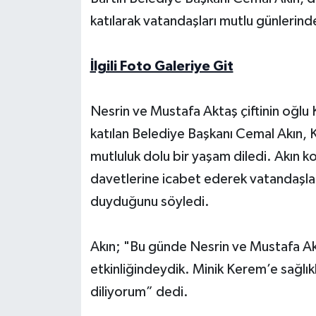
katılarak vatandaşları mutlu günlerind
Yerel Yönetimler
İlgili Foto Galeriye Git
DÜNYA
YEREL
Nesrin ve Mustafa Aktaş çiftinin oğl
katılan Belediye Başkanı Cemal Akın, Ke
mutluluk dolu bir yaşam diledi. Akın kon
davetlerine icabet ederek vatandaşlar
duyduğunu söyledi.
Akın; "Bu günde Nesrin ve Mustafa Ak
etkinliğindeydik. Minik Kerem’e sağlıkl
diliyorum” dedi.