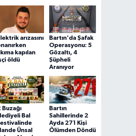
lektrik arızasını
Bartın'da Şafak
onanırken
Operasyonu: 5
kıma kapılan
Gözaltı, 4
şçi öldü
Şüpheli
Aranıyor
2 Buzağı
Bartın
ediyeli Bal
Sahillerinde 2
estivalinde
Ayda 271 Kişi
Hande Ünsal
Ölümden Döndü