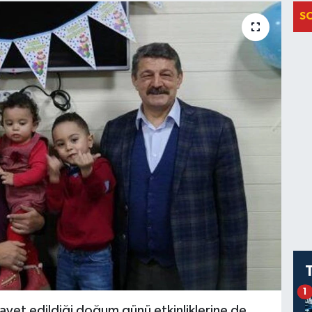
S
1
avet edildiği doğum günü etkinliklerine de