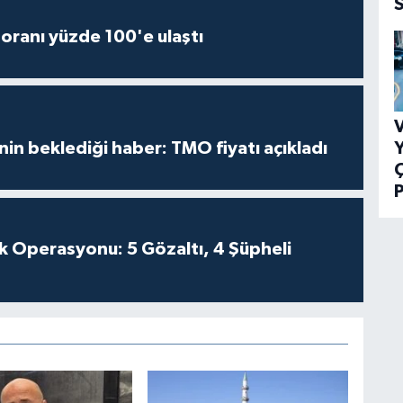
oranı yüzde 100'e ulaştı
V
Y
inin beklediği haber: TMO fiyatı açıkladı
P
k Operasyonu: 5 Gözaltı, 4 Şüpheli