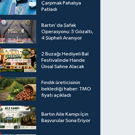
Çarpmak Pahalıya
Patladı
Bartın'da Şafak
Operasyonu: 5 Gözaltı,
4 Şüpheli Aranıyor
2 Buzağı Hediyeli Bal
Festivalinde Hande
Ünsal Sahne Alacak
Fındık üreticisinin
beklediği haber: TMO
fiyatı açıkladı
Bartın Aile Kampı İçin
Başvurular Sona Eriyor