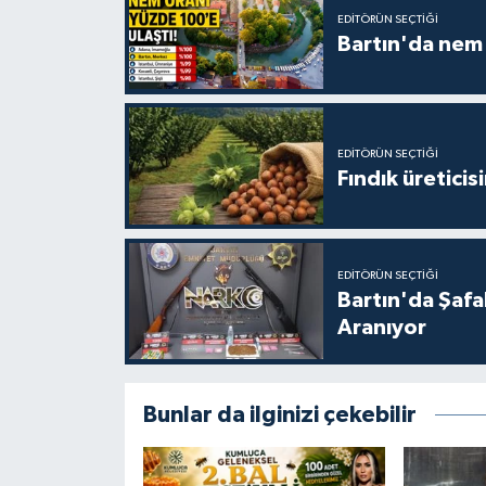
EDITÖRÜN SEÇTIĞI
Bartın'da nem 
EDITÖRÜN SEÇTIĞI
Fındık üreticis
EDITÖRÜN SEÇTIĞI
Bartın'da Şafa
Aranıyor
Bunlar da ilginizi çekebilir