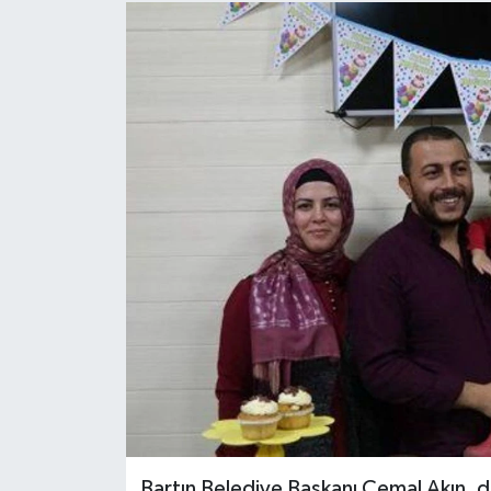
Medya
Sağlık
Sinema
Sivil Toplum
Siyaset
Spor
Tarım
Turizm
Yaşam
Bartın Belediye Başkanı Cemal Akın, d