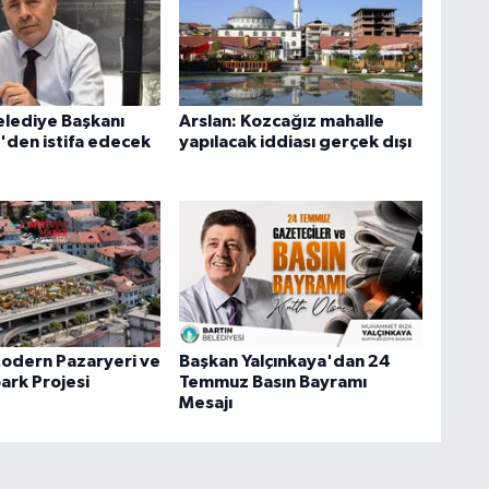
lediye Başkanı
Arslan: Kozcağız mahalle
'den istifa edecek
yapılacak iddiası gerçek dışı
Modern Pazaryeri ve
Başkan Yalçınkaya'dan 24
ark Projesi
Temmuz Basın Bayramı
Mesajı