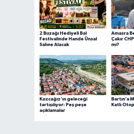
2 Buzağı Hediyeli Bal
Amasra Be
Festivalinde Hande Ünsal
Çakır CHP
Sahne Alacak
mi?
Kozcağız'ın geleceği
Bartın’a 
tartışılıyor: Peş peşe
Katlı Otop
açıklamalar