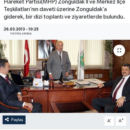
Hareket Partisi(MHP) Zonguldak İl ve Merkez İlçe
Teşkilatları’nın daveti üzerine Zonguldak’a
Medya
giderek, bir dizi toplantı ve ziyaretlerde bulundu.
Sağlık
26.03.2013 - 10:25
YAYINLANMA
Sinema
Sivil Toplum
Siyaset
Spor
Tarım
Turizm
Paylaş
-
+
A
A
Yaşam