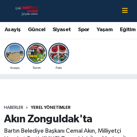
Asayiş
Bartın Nöbetçi Eczaneler
Asayiş
Güncel
Siyaset
Spor
Yaşam
Eğitim
Bartın Hakkında
Bartın Hava Durumu
Çevre
Bartin Namaz Vakitleri
Asayiş
Tarım
Foto
Eğitim
Bartın Trafik Yoğunluk Haritası
Ekonomi
Süper Lig Puan Durumu ve Fikstür
Güncel
Tüm Manşetler
HABERLER
YEREL YÖNETIMLER
Akın Zonguldak'ta
Kültür-Sanat
Son Dakika Haberleri
Bartın Belediye Başkanı Cemal Akın, Milliyetçi
Magazin
Haber Arşivi