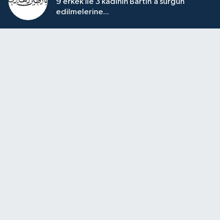
9 erkek ile 3 kadının Bartın’a sürgün
edilmelerine...