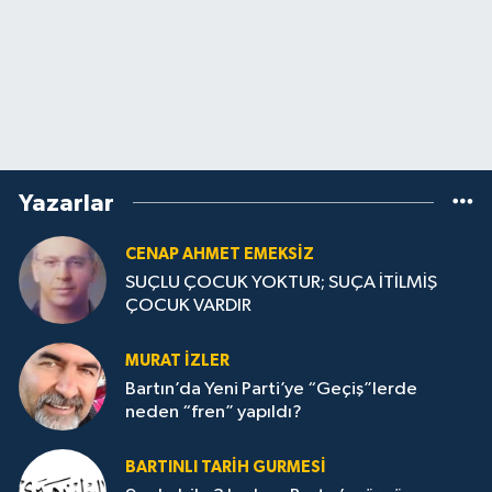
Yazarlar
CENAP AHMET EMEKSİZ
SUÇLU ÇOCUK YOKTUR; SUÇA İTİLMİŞ
ÇOCUK VARDIR
MURAT İZLER
Bartın’da Yeni Parti’ye “Geçiş”lerde
neden “fren” yapıldı?
BARTINLI TARIH GURMESI