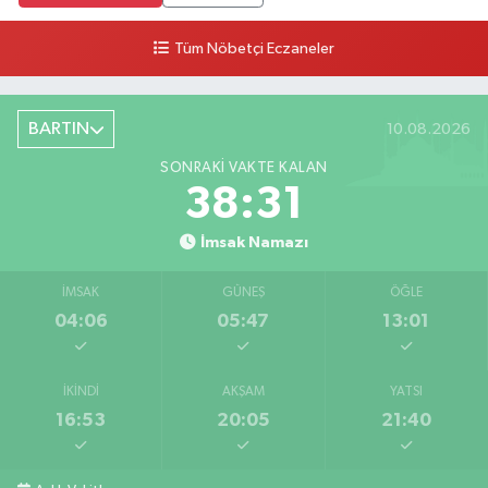
Tüm Nöbetçi Eczaneler
BARTIN
10.08.2026
SONRAKI VAKTE KALAN
38:29
İmsak Namazı
İMSAK
GÜNEŞ
ÖĞLE
04:06
05:47
13:01
İKINDI
AKŞAM
YATSI
16:53
20:05
21:40