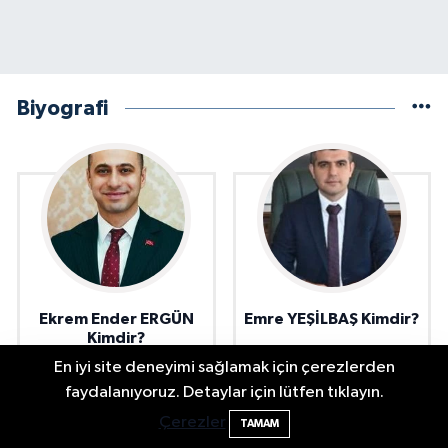
Biyografi
Ekrem Ender ERGÜN
Emre YEŞİLBAŞ Kimdir?
Kimdir?
En iyi site deneyimi sağlamak için çerezlerden
Festivalde at yarışında kaza: 2 at öldü, 1
22:47
faydalanıyoruz. Detaylar için lütfen tıklayın.
jokey yaralı
Çerezler
TAMAM