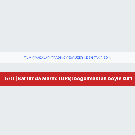
Festivalde at yarışında kaza: 2 at öldü, 1 jokey y
22:47 |
Fındık Üreticilerini Rahatlatan Açıklama: Drakul
21:38 |
TÜM PIYASALARI TRADINGVIEW ÜZERINDEN TAKIP EDIN
Drakula böceği Bartın’da: Fındık için tehlike bü
18:40 |
Valiliğin yasağına rağmen denize giren hakem 
16:30 |
Bartın’da alarm: 10 kişi boğulmaktan böyle kurta
16:01 |