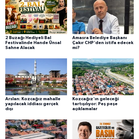
2 Buzağı Hediyeli Bal
Amasra Belediye Başkanı
Festivalinde Hande Ünsal
Çakır CHP'den istifa edecek
Sahne Alacak
mi?
Arslan: Kozcağız mahalle
Kozcağız'ın geleceği
yapılacak iddiası gerçek
tartışılıyor: Peş peşe
dışı
açıklamalar