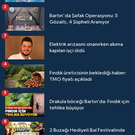
2
Bartın'da Şafak Operasyonu: 5
Gözaltı, 4 Şüpheli Aranıyor
3
Elektrik arızasını onanırken akıma
kapılan işçi öldü
4
Fındık üreticisinin beklediği haber:
TMO fiyatı açıkladı
5
Drakula böceği Bartın’da: Fındık için
tehlike büyüyor
6
2 Buzağı Hediyeli Bal Festivalinde