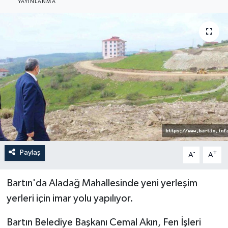
YAYINLANMA
Medya
Sağlık
Sinema
Sivil Toplum
Siyaset
Spor
Paylaş
-
+
A
A
Tarım
Bartın'da Aladağ Mahallesinde yeni yerleşim
yerleri için imar yolu yapılıyor.
Turizm
Bartın Belediye Başkanı Cemal Akın, Fen İşleri
Yaşam