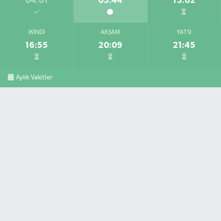
04:01
05:44
13:02
İKINDI
AKŞAM
YATSI
16:55
20:09
21:45
Aylık Vakitler