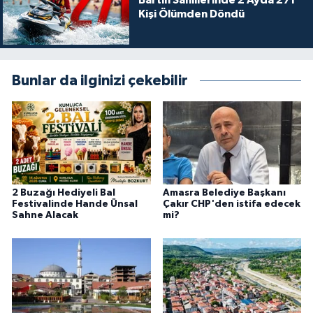
Bartın Sahillerinde 2 Ayda 271
Kişi Ölümden Döndü
Bunlar da ilginizi çekebilir
2 Buzağı Hediyeli Bal
Amasra Belediye Başkanı
Festivalinde Hande Ünsal
Çakır CHP'den istifa edecek
Sahne Alacak
mi?