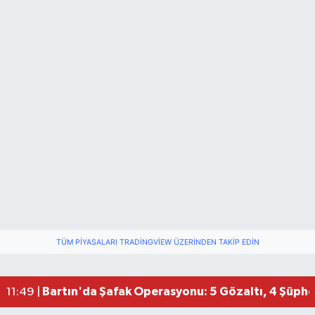
TÜM PIYASALARI TRADINGVIEW ÜZERINDEN TAKIP EDIN
Bartın'da Şafak Operasyonu: 5 Gözaltı, 4 Şüphel
11:49 |