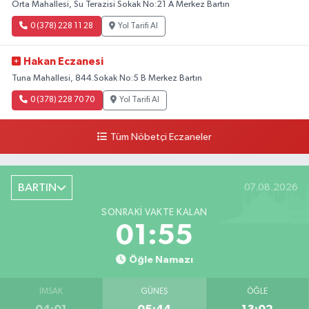
Orta Mahallesi, Su Terazisi Sokak No:21 A Merkez Bartın
0 (378) 228 11 28
Yol Tarifi Al
Hakan Eczanesi
Tuna Mahallesi, 844.Sokak No:5 B Merkez Bartın
0 (378) 228 70 70
Yol Tarifi Al
Tüm Nöbetçi Eczaneler
BARTIN
07.08.2026
SONRAKI VAKTE KALAN
01:53
Öğle Namazı
İMSAK
GÜNEŞ
ÖĞLE