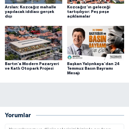
Arslan: Kozcağız mahalle
Kozcağız'ın geleceği
yapılacak iddiası gerçek
tartışılıyor: Peş peşe
dışı
açıklamalar
Bartın’a Modern Pazaryeri
Başkan Yalçınkaya'dan 24
ve Katlı Otopark Projesi
Temmuz Basın Bayramı
Mesajı
Yorumlar