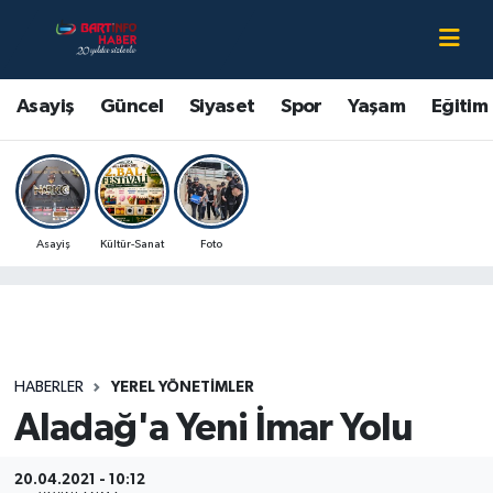
Asayiş
Bartın Nöbetçi Eczaneler
Asayiş
Güncel
Siyaset
Spor
Yaşam
Eğitim
Bartın Hakkında
Bartın Hava Durumu
Çevre
Bartin Namaz Vakitleri
Asayiş
Kültür-Sanat
Foto
Eğitim
Bartın Trafik Yoğunluk Haritası
Ekonomi
Süper Lig Puan Durumu ve Fikstür
Güncel
Tüm Manşetler
HABERLER
YEREL YÖNETIMLER
Aladağ'a Yeni İmar Yolu
Kültür-Sanat
Son Dakika Haberleri
Magazin
Haber Arşivi
20.04.2021 - 10:12