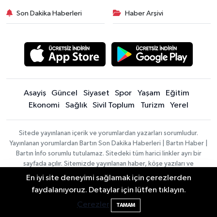
Son Dakika Haberleri
Haber Arşivi
Asayiş
Güncel
Siyaset
Spor
Yaşam
Eğitim
Ekonomi
Sağlık
Sivil Toplum
Turizm
Yerel
Sitede yayınlanan içerik ve yorumlardan yazarları sorumludur.
Yayınlanan yorumlardan Bartın Son Dakika Haberleri | Bartın Haber |
Bartın İnfo sorumlu tutulamaz. Sitedeki tüm harici linkler ayrı bir
sayfada açılır. Sitemizde yayınlanan haber, köşe yazıları ve
fotoğraflar izin alınmaksızın kaynak gösterilse dahi, herhangi bir
En iyi site deneyimi sağlamak için çerezlerden
ortamda kullanılamaz ve yayınlanamaz
Bartın'da Şafak Operasyonu: 5 Gözaltı, 4
11:49
faydalanıyoruz. Detaylar için lütfen tıklayın.
Şüpheli Aranıyor
Çerezler
TAMAM
Haber
Asayiş
Sağlık
Spor
Güncel