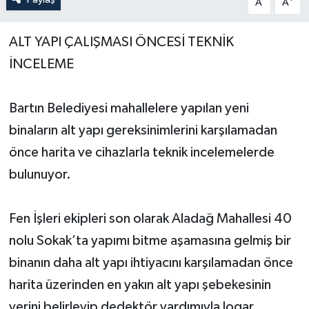
A
A
Yerel Yönetimler
ALT YAPI ÇALIŞMASI ÖNCESİ TEKNİK
İNCELEME
DÜNYA
YEREL
Bartın Belediyesi mahallelere yapılan yeni
binaların alt yapı gereksinimlerini karşılamadan
önce harita ve cihazlarla teknik incelemelerde
bulunuyor.
Fen İşleri ekipleri son olarak Aladağ Mahallesi 40
nolu Sokak’ta yapımı bitme aşamasına gelmiş bir
binanın daha alt yapı ihtiyacını karşılamadan önce
harita üzerinden en yakın alt yapı şebekesinin
yerini belirleyip dedektör yardımıyla logar