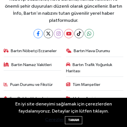
önemli şehir duyuruları düzenli olarak güncellenir. Bartın
İnfo, Bartın’ın nabzını tutan güvenilir yerel haber
platformudur.
Bartın Nöbetçi Eczaneler
Bartın Hava Durumu
Bartin Namaz Vakitleri
Bartın Trafik Yoğunluk
Haritası
Puan Durumu ve Fikstür
Tüm Manşetler
Son Dakika Haberleri
Haber Arşivi
En iyi site deneyimi sağlamak için çerezlerden
faydalanıyoruz. Detaylar için lütfen tıklayın.
Bartın'da nem oranı yüzde 100'e ulaştı
23:12
Çerezler
TAMAM