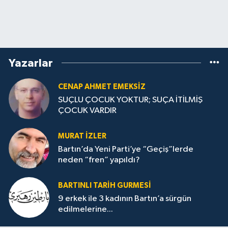
Yazarlar
CENAP AHMET EMEKSİZ
SUÇLU ÇOCUK YOKTUR; SUÇA İTİLMİŞ
ÇOCUK VARDIR
MURAT İZLER
Bartın’da Yeni Parti’ye “Geçiş”lerde
neden “fren” yapıldı?
BARTINLI TARIH GURMESI
9 erkek ile 3 kadının Bartın’a sürgün
edilmelerine...