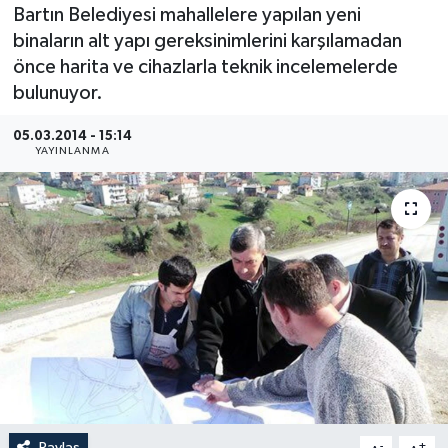
Bartın Belediyesi mahallelere yapılan yeni
Medya
binaların alt yapı gereksinimlerini karşılamadan
önce harita ve cihazlarla teknik incelemelerde
Sağlık
bulunuyor.
Sinema
05.03.2014 - 15:14
YAYINLANMA
Sivil Toplum
Siyaset
Spor
Tarım
Turizm
Yaşam
Paylaş
-
+