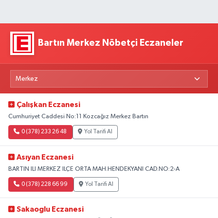
Bartın Merkez Nöbetçi Eczaneler
Çalışkan Eczanesi
Cumhuriyet Caddesi No:11 Kozcağız Merkez Bartın
0 (378) 233 26 48
Yol Tarifi Al
Asıyan Eczanesi
BARTIN ILI MERKEZ ILÇE ORTA MAH.HENDEKYANI CAD.NO:2-A
0 (378) 228 66 99
Yol Tarifi Al
Sakaoglu Eczanesi