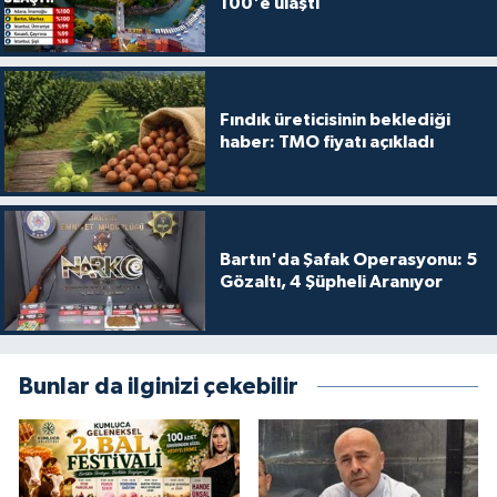
100'e ulaştı
Fındık üreticisinin beklediği
haber: TMO fiyatı açıkladı
Bartın'da Şafak Operasyonu: 5
Gözaltı, 4 Şüpheli Aranıyor
Bunlar da ilginizi çekebilir