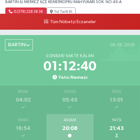
BARTIN ILI MERKEZ ILÇE KEMERKÖPRÜ MAH.YUKARI SOK. NO:49-A
0 (378) 228 38 38
Yol Tarifi Al
Tüm Nöbetçi Eczaneler
BARTIN
08.08.2026
SONRAKI VAKTE KALAN
01:12:39
Yatsı Namazı
İMSAK
GÜNEŞ
ÖĞLE
04:02
05:45
13:01
İKINDI
AKŞAM
YATSI
16:54
20:08
21:43