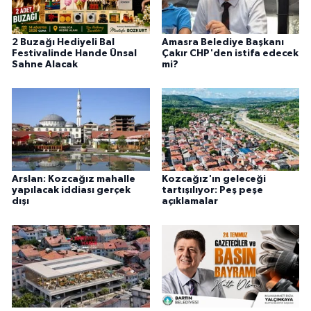
2 Buzağı Hediyeli Bal
Amasra Belediye Başkanı
Festivalinde Hande Ünsal
Çakır CHP'den istifa edecek
Sahne Alacak
mi?
Arslan: Kozcağız mahalle
Kozcağız'ın geleceği
yapılacak iddiası gerçek
tartışılıyor: Peş peşe
dışı
açıklamalar