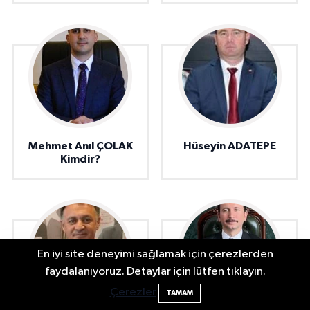
Mehmet Anıl ÇOLAK
Hüseyin ADATEPE
Kimdir?
En iyi site deneyimi sağlamak için çerezlerden
Bartın'da Şafak Operasyonu: 5 Gözaltı, 4
11:49
faydalanıyoruz. Detaylar için lütfen tıklayın.
Şüpheli Aranıyor
Çerezler
TAMAM