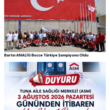
Bartın ANALİG Bocce Türkiye Şampiyonu Oldu