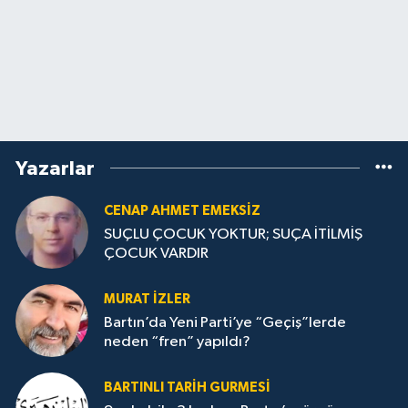
Yazarlar
CENAP AHMET EMEKSİZ
SUÇLU ÇOCUK YOKTUR; SUÇA İTİLMİŞ
ÇOCUK VARDIR
MURAT İZLER
Bartın’da Yeni Parti’ye “Geçiş”lerde
neden “fren” yapıldı?
BARTINLI TARIH GURMESI