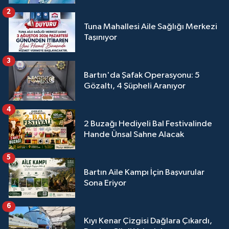
2
Tuna Mahallesi Aile Sağlığı Merkezi
Taşınıyor
3
Bartın'da Şafak Operasyonu: 5
Gözaltı, 4 Şüpheli Aranıyor
4
2 Buzağı Hediyeli Bal Festivalinde
Hande Ünsal Sahne Alacak
5
Bartın Aile Kampı İçin Başvurular
Sona Eriyor
6
Kıyı Kenar Çizgisi Dağlara Çıkardı,