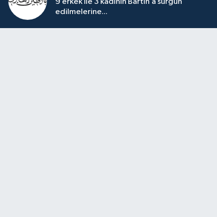
9 erkek ile 3 kadının Bartın’a sürgün
edilmelerine...