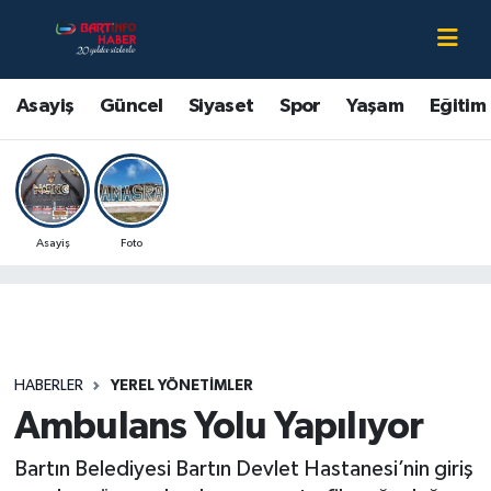
Asayiş
Bartın Nöbetçi Eczaneler
Asayiş
Güncel
Siyaset
Spor
Yaşam
Eğitim
Bartın Hakkında
Bartın Hava Durumu
Çevre
Bartin Namaz Vakitleri
Asayiş
Foto
Eğitim
Bartın Trafik Yoğunluk Haritası
Ekonomi
Süper Lig Puan Durumu ve Fikstür
Güncel
Tüm Manşetler
HABERLER
YEREL YÖNETIMLER
Ambulans Yolu Yapılıyor
Kültür-Sanat
Son Dakika Haberleri
Bartın Belediyesi Bartın Devlet Hastanesi’nin giriş
Magazin
Haber Arşivi