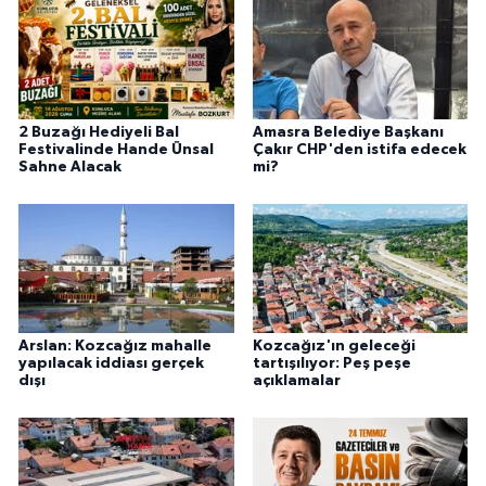
2 Buzağı Hediyeli Bal
Amasra Belediye Başkanı
Festivalinde Hande Ünsal
Çakır CHP'den istifa edecek
Sahne Alacak
mi?
Arslan: Kozcağız mahalle
Kozcağız'ın geleceği
yapılacak iddiası gerçek
tartışılıyor: Peş peşe
dışı
açıklamalar