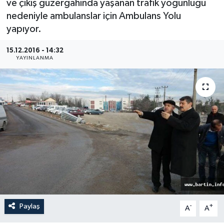
ve çıkış güzergahında yaşanan trafik yoğunluğu
nedeniyle ambulanslar için Ambulans Yolu
Medya
yapıyor.
Sağlık
15.12.2016 - 14:32
YAYINLANMA
Sinema
Sivil Toplum
Siyaset
Spor
Tarım
Turizm
Paylaş
-
+
A
A
Yaşam