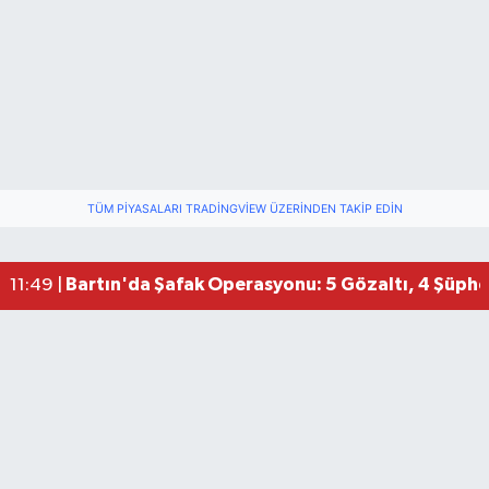
TÜM PIYASALARI TRADINGVIEW ÜZERINDEN TAKIP EDIN
Bartın'da Şafak Operasyonu: 5 Gözaltı, 4 Şüphel
11:49 |