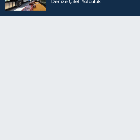
Denize Çileli Yolculuk