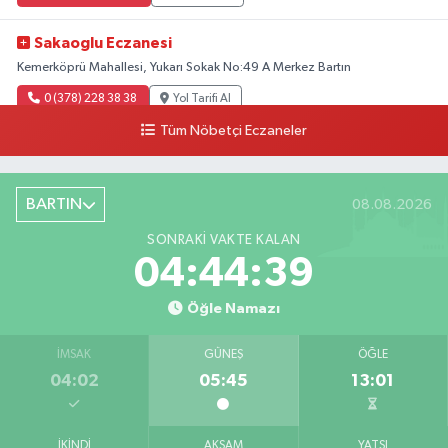
Sakaoglu Eczanesi
Kemerköprü Mahallesi, Yukarı Sokak No:49 A Merkez Bartın
0 (378) 228 38 38
Yol Tarifi Al
Tüm Nöbetçi Eczaneler
BARTIN
08.08.2026
SONRAKI VAKTE KALAN
04:44:38
Öğle Namazı
İMSAK
GÜNEŞ
ÖĞLE
04:02
05:45
13:01
İKINDI
AKŞAM
YATSI