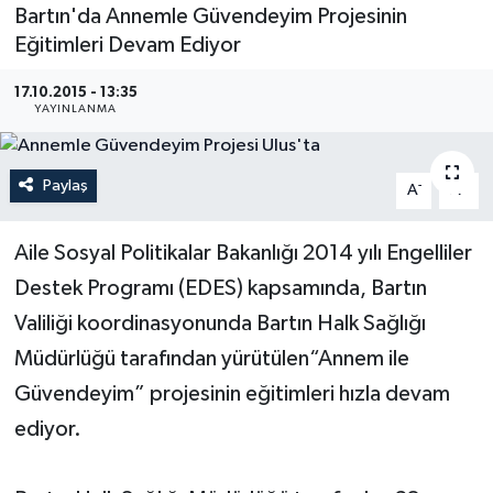
Bartın'da Annemle Güvendeyim Projesinin
Medya
Eğitimleri Devam Ediyor
17.10.2015 - 13:35
Sağlık
YAYINLANMA
Sinema
Paylaş
-
+
A
A
Sivil Toplum
Aile Sosyal Politikalar Bakanlığı 2014 yılı Engelliler
Siyaset
Destek Programı (EDES) kapsamında, Bartın
Spor
Valiliği koordinasyonunda Bartın Halk Sağlığı
Müdürlüğü tarafından yürütülen“Annem ile
Tarım
Güvendeyim” projesinin eğitimleri hızla devam
ediyor.
Turizm
Yaşam