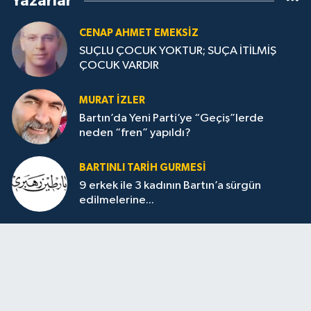
Yazarlar
CENAP AHMET EMEKSİZ
SUÇLU ÇOCUK YOKTUR; SUÇA İTİLMİŞ
ÇOCUK VARDIR
MURAT İZLER
Bartın’da Yeni Parti’ye “Geçiş”lerde
neden “fren” yapıldı?
BARTINLI TARIH GURMESI
9 erkek ile 3 kadının Bartın’a sürgün
edilmelerine...