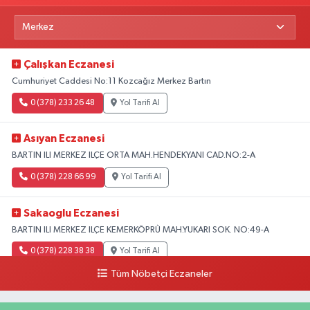
Çalışkan Eczanesi
Cumhuriyet Caddesi No:11 Kozcağız Merkez Bartın
0 (378) 233 26 48
Yol Tarifi Al
Asıyan Eczanesi
BARTIN ILI MERKEZ ILÇE ORTA MAH.HENDEKYANI CAD.NO:2-A
0 (378) 228 66 99
Yol Tarifi Al
Sakaoglu Eczanesi
BARTIN ILI MERKEZ ILÇE KEMERKÖPRÜ MAH.YUKARI SOK. NO:49-A
0 (378) 228 38 38
Yol Tarifi Al
Tüm Nöbetçi Eczaneler