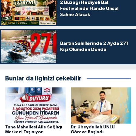
2 Buzağı Hediyeli Bal
Festivalinde Hande Ünsal
Sahne Alacak
Bartın Sahillerinde 2 Ayda 271
Kişi Ölümden Döndü
Bunlar da ilginizi çekebilir
Tuna Mahallesi Aile Sağlığı
Dr. Ubeydullah ÜNLÜ
Merkezi Taşınıyor
Göreve Başladı