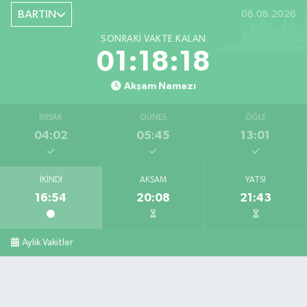
BARTIN
08.08.2026
SONRAKI VAKTE KALAN
01:18:17
Akşam Namazı
İMSAK
GÜNEŞ
ÖĞLE
04:02
05:45
13:01
İKINDI
AKŞAM
YATSI
16:54
20:08
21:43
Aylık Vakitler