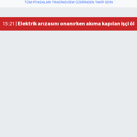
TÜM PIYASALARI TRADINGVIEW ÜZERINDEN TAKIP EDIN
Elektrik arızasını onanırken akıma kapılan işçi öl
15:21 |