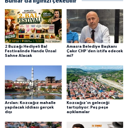
Bunlar da ilginizi çekebilir
2 Buzağı Hediyeli Bal
Amasra Belediye Başkanı
Festivalinde Hande Ünsal
Çakır CHP'den istifa edecek
Sahne Alacak
mi?
Arslan: Kozcağız mahalle
Kozcağız'ın geleceği
yapılacak iddiası gerçek
tartışılıyor: Peş peşe
dışı
açıklamalar