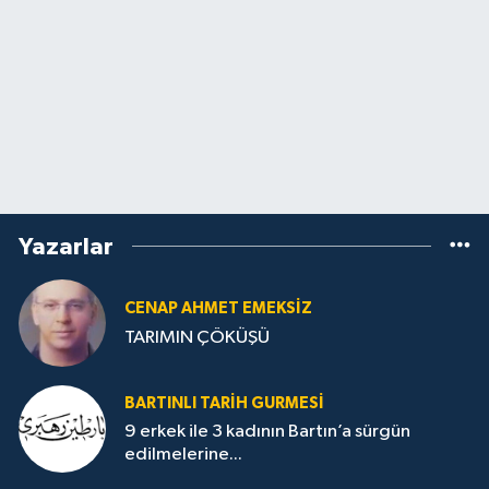
Yazarlar
CENAP AHMET EMEKSİZ
TARIMIN ÇÖKÜŞÜ
BARTINLI TARIH GURMESI
9 erkek ile 3 kadının Bartın’a sürgün
edilmelerine...