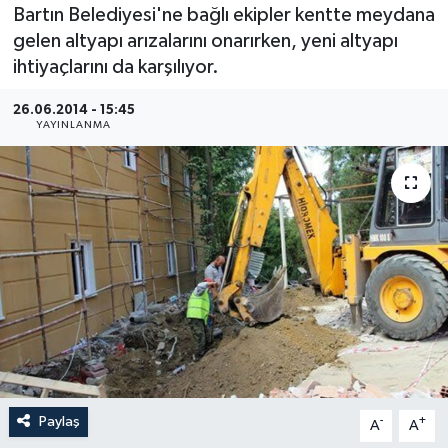
Bartın Belediyesi'ne bağlı ekipler kentte meydana
Medya
gelen altyapı arızalarını onarırken, yeni altyapı
ihtiyaçlarını da karşılıyor.
Sağlık
26.06.2014 - 15:45
YAYINLANMA
Sinema
Sivil Toplum
Siyaset
Spor
Tarım
Turizm
Paylaş
-
+
A
A
Yaşam