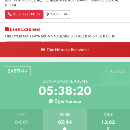
BARTIN ILI MERKEZ ILÇE KEMERKÖPRÜ MAH.DAVUT FIRINCIOGLU CAD.
NO:44
0 (378) 228 00 36
Yol Tarifi Al
Esen Eczanesi
ORDUYERİ MAH.KAYNARCA CADDESİ665.SOK.2 B MERKEZ BARTIN
0 (378) 502 33 32
Yol Tarifi Al
Tüm Nöbetçi Eczaneler
Çolpak Eczanesi
Şiremirçavuş Mahallesi, Kırıkçı Zeliha Ana Sokak No:20 8 Merkez Bartın
BARTIN
07.08.2026
0 (378) 227 85 45
Yol Tarifi Al
SONRAKI VAKTE KALAN
05:38:19
Öğle Namazı
İMSAK
GÜNEŞ
ÖĞLE
04:01
05:44
13:02