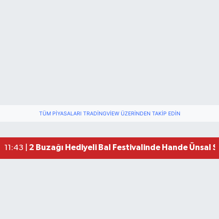
TÜM PIYASALARI TRADINGVIEW ÜZERINDEN TAKIP EDIN
2 Buzağı Hediyeli Bal Festivalinde Hande Ünsal 
11:43 |