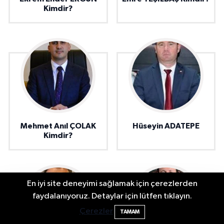
Kimdir?
Mehmet Anıl ÇOLAK
Hüseyin ADATEPE
Kimdir?
En iyi site deneyimi sağlamak için çerezlerden
2 Buzağı Hediyeli Bal Festivalinde Hande
11:43
faydalanıyoruz. Detaylar için lütfen tıklayın.
Ünsal Sahne Alacak
Çerezler
TAMAM