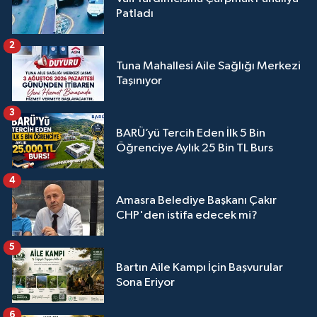
Patladı
2
Tuna Mahallesi Aile Sağlığı Merkezi
Taşınıyor
3
BARÜ’yü Tercih Eden İlk 5 Bin
Öğrenciye Aylık 25 Bin TL Burs
4
Amasra Belediye Başkanı Çakır
CHP'den istifa edecek mi?
5
Bartın Aile Kampı İçin Başvurular
Sona Eriyor
6