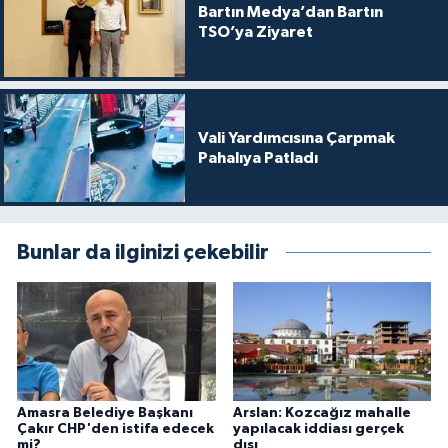
Bartın Medya’dan Bartın
TSO’ya Ziyaret
Vali Yardımcısına Çarpmak
Pahalıya Patladı
Bunlar da ilginizi çekebilir
Amasra Belediye Başkanı
Arslan: Kozcağız mahalle
Çakır CHP'den istifa edecek
yapılacak iddiası gerçek
mi?
dışı