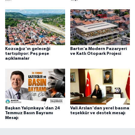
Kozcağız'ın geleceği
Bartın’a Modern Pazaryeri
tartışılıyor: Peş peşe
ve Katlı Otopark Projesi
açıklamalar
Başkan Yalçınkaya'dan 24
Vali Arslan'dan yerel basına
Temmuz Basın Bayramı
teşekkür ve destek mesajı
Mesajı