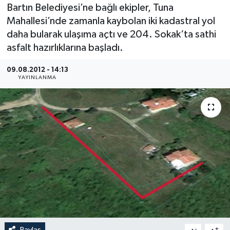
Bartın Belediyesi’ne bağlı ekipler, Tuna
Medya
Mahallesi’nde zamanla kaybolan iki kadastral yol
daha bularak ulaşıma açtı ve 204. Sokak‘ta sathi
Sağlık
asfalt hazırlıklarına başladı.
Sinema
09.08.2012 - 14:13
YAYINLANMA
Sivil Toplum
Siyaset
Spor
Tarım
Turizm
Yaşam
Paylaş
-
+