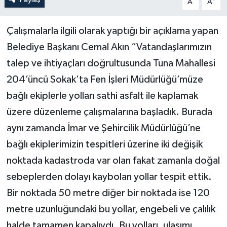
A
A
Yerel Yönetimler
Çalışmalarla ilgili olarak yaptığı bir açıklama yapan
Belediye Başkanı Cemal Akın “Vatandaşlarımızın
DÜNYA
talep ve ihtiyaçları doğrultusunda Tuna Mahallesi
YEREL
204’üncü Sokak’ta Fen İşleri Müdürlüğü’müze
bağlı ekiplerle yolları sathi asfalt ile kaplamak
üzere düzenleme çalışmalarına başladık. Burada
aynı zamanda İmar ve Şehircilik Müdürlüğü’ne
bağlı ekiplerimizin tespitleri üzerine iki değişik
noktada kadastroda var olan fakat zamanla doğal
sebeplerden dolayı kaybolan yollar tespit ettik.
Bir noktada 50 metre diğer bir noktada ise 120
metre uzunluğundaki bu yollar, engebeli ve çalılık
halde tamamen kapalıydı. Bu yolları, ulaşımı