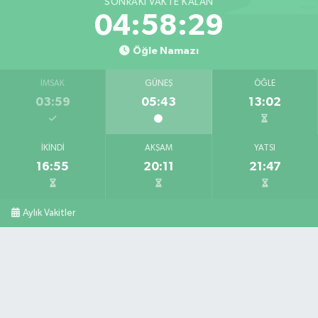
SONRAKI VAKTE KALAN
04:58:27
Öğle Namazı
İMSAK
GÜNEŞ
ÖĞLE
03:59
05:43
13:02
İKINDI
AKŞAM
YATSI
16:55
20:11
21:47
Aylık Vakitler