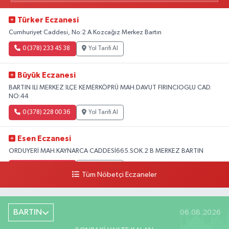
Türker Eczanesi
Cumhuriyet Caddesi, No:2 A Kozcağız Merkez Bartın
0 (378) 233 45 38
Yol Tarifi Al
Büyük Eczanesi
BARTIN ILI MERKEZ ILÇE KEMERKÖPRÜ MAH.DAVUT FIRINCIOGLU CAD.
NO:44
0 (378) 228 00 36
Yol Tarifi Al
Esen Eczanesi
ORDUYERİ MAH.KAYNARCA CADDESİ665.SOK.2 B MERKEZ BARTIN
0 (378) 502 33 32
Yol Tarifi Al
Tüm Nöbetçi Eczaneler
Çolpak Eczanesi
Şiremirçavuş Mahallesi, Kırıkçı Zeliha Ana Sokak No:20 8 Merkez Bartın
BARTIN
06.08.2026
0 (378) 227 85 45
Yol Tarifi Al