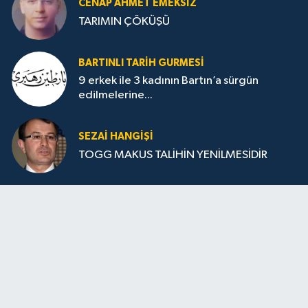
CENAP AHMET EMEKSİZ
TARIMIN ÇÖKÜŞÜ
BARTINLI TARIH GURMESI
9 erkek ile 3 kadının Bartın’a sürgün
edilmelerine...
SEZAI HANGİŞİ
TOGG MAKUS TALİHİN YENİLMESİDİR