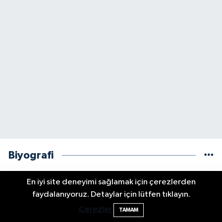
Biyografi
En iyi site deneyimi sağlamak için çerezlerden
Bartın TSO'da Ortak Gündem: Ekonomi
17:19
faydalanıyoruz. Detaylar için lütfen tıklayın.
ve Sektörel Sorunlar
Çerezler
TAMAM