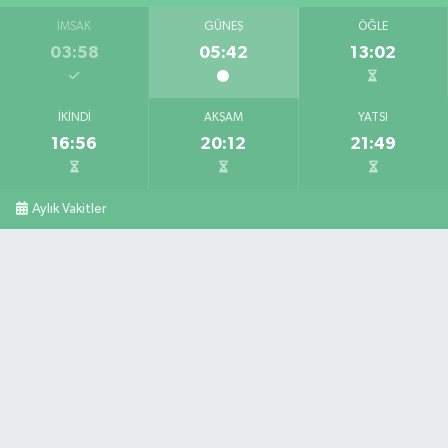
İMSAK
GÜNEŞ
ÖĞLE
03:58
05:42
13:02
İKINDI
AKŞAM
YATSI
16:56
20:12
21:49
Aylık Vakitler