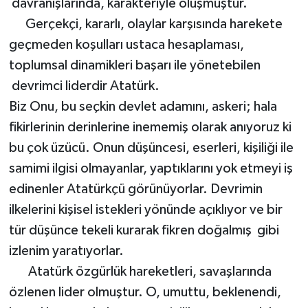
davranışlarında, karakteriyle oluşmuştur.
Gerçekçi, kararlı, olaylar karşısında harekete
Yerel Yönetimler
geçmeden koşulları ustaca hesaplaması,
toplumsal dinamikleri başarı ile yönetebilen
DÜNYA
devrimci liderdir Atatürk.
YEREL
Biz Onu, bu seçkin devlet adamını, askeri; hala
fikirlerinin derinlerine inememiş olarak anıyoruz ki
bu çok üzücü. Onun düşüncesi, eserleri, kişiliği ile
samimi ilgisi olmayanlar, yaptıklarını yok etmeyi iş
edinenler Atatürkçü görünüyorlar. Devrimin
ilkelerini kişisel istekleri yönünde açıklıyor ve bir
tür düşünce tekeli kurarak fikren doğalmış gibi
izlenim yaratıyorlar.
Atatürk özgürlük hareketleri, savaşlarında
özlenen lider olmuştur. O, umuttu, beklenendi,