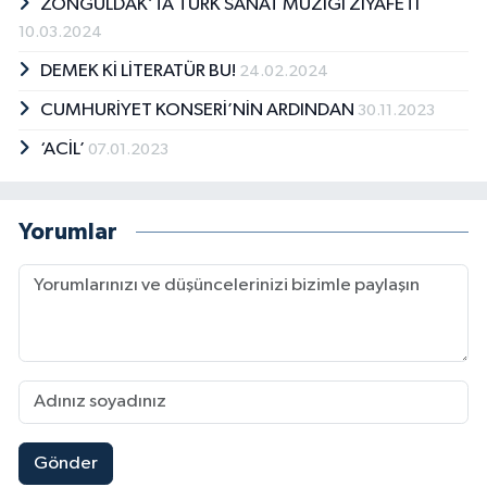
ZONGULDAK’TA TÜRK SANAT MÜZİĞİ ZİYAFETİ
10.03.2024
DEMEK Kİ LİTERATÜR BU!
24.02.2024
CUMHURİYET KONSERİ’NİN ARDINDAN
30.11.2023
‘ACİL’
07.01.2023
Yorumlar
Gönder