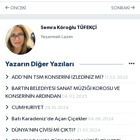
ÖNCEKI
SONRAKI
Semra Köroğlu TÜFEKÇİ
Yeşermek Lazım
Yazarın Diğer Yazıları
ADD’NİN TSM KONSERİNİ İZLEDİNİZ Mİ?
11.02.2025
BARTIN BELEDİYESİ SANAT MÜZİĞİ KOROSU VE
KONSERİNİN ARDINDAN
04.02.2025
CUMHURİYET
29.10.2024
Batı Karadeniz’de Açan Çiçekler
04.06.2024
DÜNYA’NIN ÇİVİSİ Mİ ÇIKTI?
21.03.2024