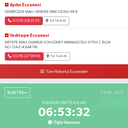
Aydın Eczanesi
DEMİRCİLER MAH. HENDEK YANI CD.NO:98 B
0 (378) 228 25 50
Yol Tarifi Al
Yedıtepe Eczanesi
KIRTEPE MAH..GUMRUK SOK.GÜNEY AKRABAOĞLU SİTESİ C BLOK
NO:15A-E-A BARTIN
0 (378) 227 99 94
Yol Tarifi Al
Tüm Nöbetçi Eczaneler
BARTIN
05.08.2026
SONRAKI VAKTE KALAN
06:53:31
Öğle Namazı