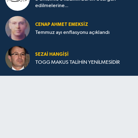
edilmelerine...
CENAP AHMET EMEKSİZ
Temmuz ayı enflasyonu açıklandı
SEZAI HANGİŞİ
TOGG MAKUS TALİHİN YENİLMESİDİR