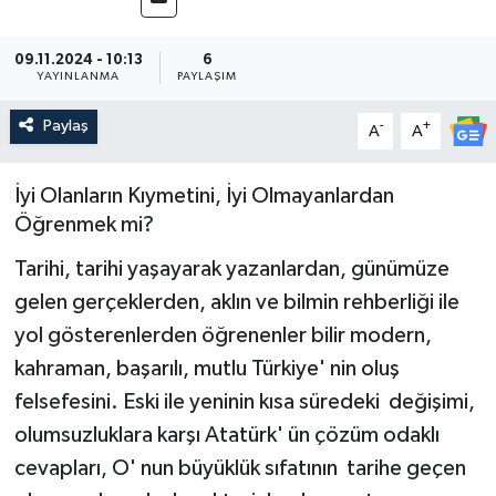
Medya
09.11.2024 - 10:13
6
YAYINLANMA
PAYLAŞIM
Sağlık
Paylaş
-
+
A
A
Sinema
İyi Olanların Kıymetini, İyi Olmayanlardan
Sivil Toplum
Öğrenmek mi?
Siyaset
Tarihi, tarihi yaşayarak yazanlardan, günümüze
gelen gerçeklerden, aklın ve bilmin rehberliği ile
Spor
yol gösterenlerden öğrenenler bilir modern,
kahraman, başarılı, mutlu Türkiye' nin oluş
Tarım
felsefesini. Eski ile yeninin kısa süredeki değişimi,
olumsuzluklara karşı Atatürk' ün çözüm odaklı
Turizm
cevapları, O' nun büyüklük sıfatının tarihe geçen
Yaşam