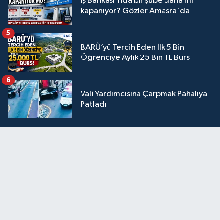
İş Bankası'nda bir şube daha mı
kapanıyor? Gözler Amasra'da
5
BARÜ’yü Tercih Eden İlk 5 Bin
Öğrenciye Aylık 25 Bin TL Burs
6
Vali Yardımcısına Çarpmak Pahalıya
Patladı