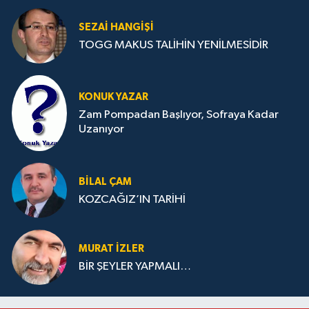
SEZAI HANGİŞİ
TOGG MAKUS TALİHİN YENİLMESİDİR
KONUK YAZAR
Zam Pompadan Başlıyor, Sofraya Kadar
Uzanıyor
BILAL ÇAM
KOZCAĞIZ’IN TARİHİ
MURAT İZLER
BİR ŞEYLER YAPMALI…
Vali Yardımcısına Çarpmak Pahalıya Patladı
15:17 |
Bartın ANALİG Bocce Türkiye Şampiyonu Oldu
09:08 |
Bartın TSO'da Ortak Gündem: Ekonomi ve Sektö
17:19 |