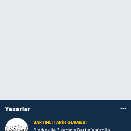
Yazarlar
BARTINLI TARIH GURMESI
9 erkek ile 3 kadının Bartın’a sürgün