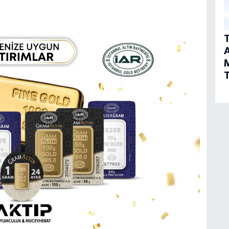
T
A
T