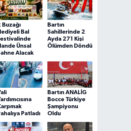
2 Buzağı
Bartın
ediyeli Bal
Sahillerinde 2
estivalinde
Ayda 271 Kişi
Hande Ünsal
Ölümden Döndü
Sahne Alacak
ali
Bartın ANALİG
ardımcısına
Bocce Türkiye
Çarpmak
Şampiyonu
ahalıya Patladı
Oldu