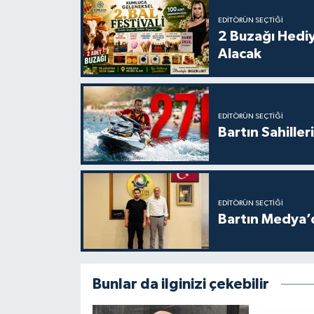
EDITÖRÜN SEÇTIĞI
2 Buzağı Hediy
Alacak
EDITÖRÜN SEÇTIĞI
Bartın Sahille
EDITÖRÜN SEÇTIĞI
Bartın Medya’
Bunlar da ilginizi çekebilir