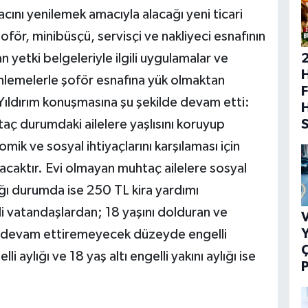
ını yenilemek amacıyla alacağı yeni ticari
ör, minibüsçü, servisçi ve nakliyeci esnafının
n yetki belgeleriyle ilgili uygulamalar ve
H
nlemelerle şoför esnafına yük olmaktan
F
ı Yıldırım konuşmasına şu şekilde devam etti:
aç durumdaki ailelere yaşlısını koruyup
omik ve sosyal ihtiyaçlarını karşılaması için
caktır. Evi olmayan muhtaç ailelere sosyal
ı durumda ise 250 TL kira yardımı
i vatandaşlardan; 18 yaşını dolduran ve
V
Y
nı devam ettiremeyecek düzeyde engelli
li aylığı ve 18 yaş altı engelli yakını aylığı ise
P