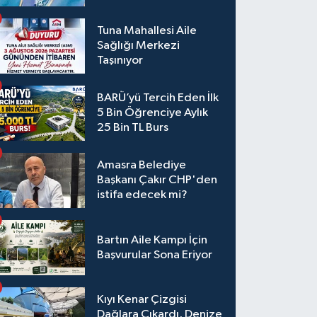
Tuna Mahallesi Aile
Sağlığı Merkezi
Taşınıyor
BARÜ’yü Tercih Eden İlk
5 Bin Öğrenciye Aylık
25 Bin TL Burs
Amasra Belediye
Başkanı Çakır CHP'den
istifa edecek mi?
Bartın Aile Kampı İçin
Başvurular Sona Eriyor
Kıyı Kenar Çizgisi
Dağlara Çıkardı, Denize