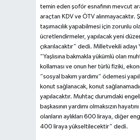
temin eden şoför esnafının mevcut arac
araçtan KDV ve ÖTV alınmayacaktır. Şof
taşımacılık yapabilmesi için zorunlu ola
ücretlendirmeler, yapılacak yeni düze
çıkarılacaktır” dedi. Milletvekili aday
“Yaşlısına bakmakla yükümlü olan muht
kollaması ve onun her türlü fiziki, ekon
“sosyal bakım yardımı” ödemesi yapıla
konut sağlanacak, konut sağlanamadığ
yapılacaktır. Muhtaç durumdaki engell
başkasının yardımı olmaksızın hayatı
olanların aylıkları 600 liraya, diğer engel
400 liraya yükseltilecektir” dedi.