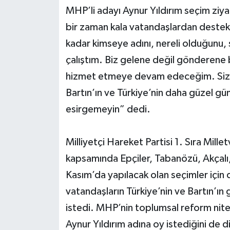
MHP’li adayı Aynur Yıldırım seçim ziya
Yerel Yönetimler
bir zaman kala vatandaşlardan destek 
kadar kimseye adını, nereli olduğunu
DÜNYA
çalıştım. Biz gelene değil gönderene
hizmet etmeye devam edeceğim. Sizle
YEREL
Bartın’ın ve Türkiye’nin daha güzel gü
esirgemeyin” dedi.
Milliyetçi Hareket Partisi 1. Sıra Millet
kapsamında Epçiler, Tabanözü, Akçalı, 
Kasım’da yapılacak olan seçimler için 
vatandaşların Türkiye’nin ve Bartın’ın g
istedi. MHP’nin toplumsal reform nitel
Aynur Yıldırım adına oy istediğini de d