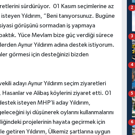
retlerini sürdürüyor. 01 Kasım seçimlerine az
2
isteyen Yıldırım, “Beni tanıyorsunuz. Bugüne
, siyasi görüşünü sormadan iş yapmaya
 baktık. Yüce Mevlam bize güç verdiği sürece
3
rden Aynur Yıldırım adına destek istiyorum.
nler görmesi için desteğinizi bizden
4
vekili adayı Aynur Yıldırım seçim ziyaretleri
Hasanlar ve Alibaş köylerini ziyaret etti. 01
5
destek isteyen MHP’li aday Yıldırım,
eleceğini iyi düşünerek oylarını kullanmalarını
iğindeki projelerinin hayata geçirmek için
6
ile getiren Yıldırım, Ülkemiz şartlarına uygun