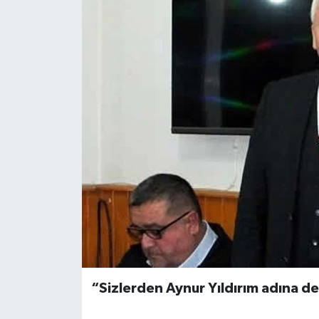
Medya
Sağlık
Sinema
Sivil Toplum
Siyaset
Spor
Tarım
Turizm
“Sizlerden Aynur Yıldırım adına d
Yaşam