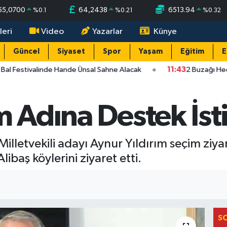
55,0700
64,2438
6513.94
%
0.1
%
0.21
%
0.32
leri
Video
Yazarlar
Künye
Güncel
Siyaset
Spor
Yaşam
Eğitim
E
Bal Festivalinde Hande Ünsal Sahne Alacak
11:43
2 Buzağı Hedi
ım Adına Destek İs
a Milletvekili adayı Aynur Yıldırım seçim zi
ibaş köylerini ziyaret etti.
S