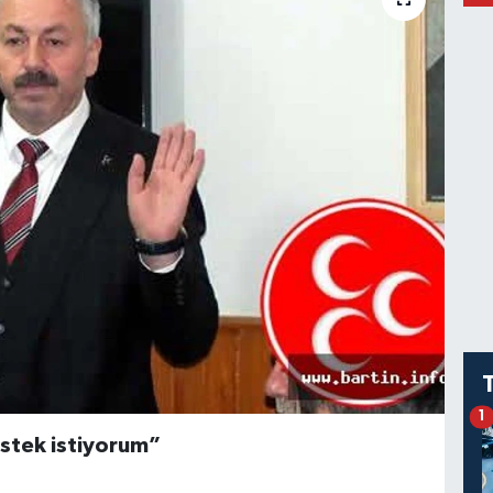
1
estek istiyorum”