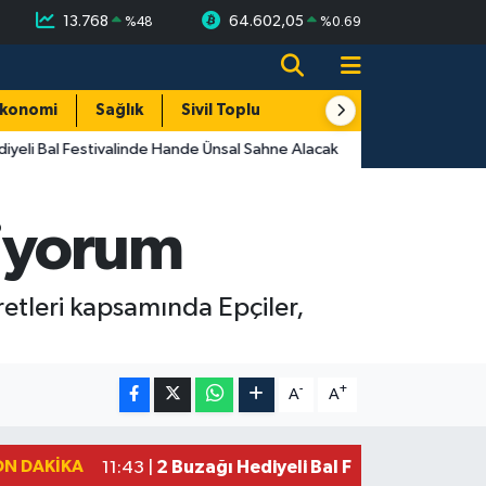
13.768
64.602,05
%
48
%
0.69
konomi
Sağlık
Sivil Toplum
Turizm
Yerel
yeli Bal Festivalinde Hande Ünsal Sahne Alacak
tiyorum
yaretleri kapsamında Epçiler,
-
+
A
A
ON DAKIKA
2 Buzağı Hediyeli Bal Festivalinde Ha
11:43 |