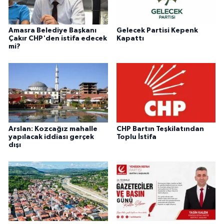
Amasra Belediye Başkanı
Gelecek Partisi Kepenk
Çakır CHP'den istifa edecek
Kapattı
mi?
Arslan: Kozcağız mahalle
CHP Bartın Teşkilatından
yapılacak iddiası gerçek
Toplu İstifa
dışı