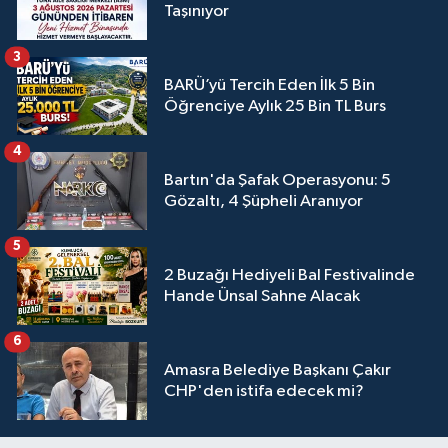
Taşınıyor
3
BARÜ’yü Tercih Eden İlk 5 Bin
Öğrenciye Aylık 25 Bin TL Burs
4
Bartın'da Şafak Operasyonu: 5
Gözaltı, 4 Şüpheli Aranıyor
5
2 Buzağı Hediyeli Bal Festivalinde
Hande Ünsal Sahne Alacak
6
Amasra Belediye Başkanı Çakır
CHP'den istifa edecek mi?