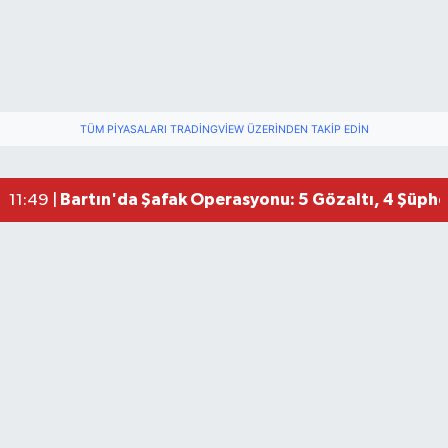
TÜM PIYASALARI TRADINGVIEW ÜZERINDEN TAKIP EDIN
Bartın'da Şafak Operasyonu: 5 Gözaltı, 4 Şüphel
11:49 |