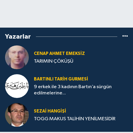
Yazarlar
CENAP AHMET EMEKSİZ
TARIMIN ÇÖKÜŞÜ
BARTINLI TARIH GURMESI
9 erkek ile 3 kadının Bartın’a sürgün
edilmelerine...
SEZAI HANGİŞİ
TOGG MAKUS TALİHİN YENİLMESİDİR