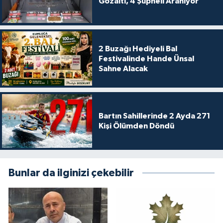
Gözaltı, 4 Şüpheli Aranıyor
2 Buzağı Hediyeli Bal
Festivalinde Hande Ünsal
Sahne Alacak
Bartın Sahillerinde 2 Ayda 271
Kişi Ölümden Döndü
Bunlar da ilginizi çekebilir