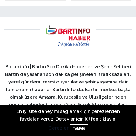
Bartın info | Bartın Son Dakika Haberleri ve Şehir Rehberi
Bartın’da yaşanan son dakika gelişmeleri, trafik kazaları,
yerel gündem, resmi duyurular ve şehir yaşamına dair
tüm önemli haberler Bartın İnfo’da. Bartın merkez başta
olmak üzere Amasra, Kurucaşile ve Ulus ilçelerinden
güncel haberler hızlı ve güvenilir şekilde okuyuculara
En iyi site deneyimi sağlamak için çerezlerden
ulaştırılır. Bartın Valiliği ve Bartın Belediyesi duyuruları,
Bartın'da Şafak Operasyonu: 5 Gözaltı, 4
11:49
faydalanıyoruz. Detaylar için lütfen tıklayın.
şehirdeki sosyal yaşam, turizm gelişmeleri, ekonomi ve
Şüpheli Aranıyor
spor haberleri anlık olarak yayınlanır. Ayrıca Bartın
Çerezler
TAMAM
nöbetçi eczaneler, hava durumu, namaz vakitleri ve