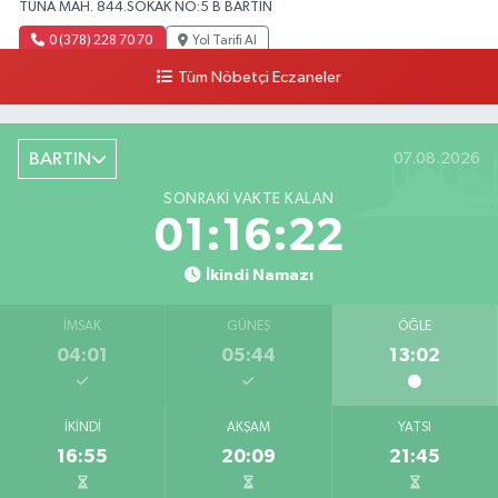
TUNA MAH. 844.SOKAK NO:5 B BARTIN
0 (378) 228 70 70
Yol Tarifi Al
Tüm Nöbetçi Eczaneler
BARTIN
07.08.2026
SONRAKI VAKTE KALAN
01:16:21
İkindi Namazı
İMSAK
GÜNEŞ
ÖĞLE
04:01
05:44
13:02
İKINDI
AKŞAM
YATSI
16:55
20:09
21:45