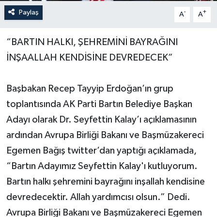
Paylaş
-
+
A
A
Yerel Yönetimler
“BARTIN HALKI, ŞEHREMİNİ BAYRAĞINI
DÜNYA
İNŞAALLAH KENDİSİNE DEVREDECEK”
YEREL
Başbakan Recep Tayyip Erdoğan’ın grup
toplantısında AK Parti Bartın Belediye Başkan
Adayı olarak Dr. Seyfettin Kalay’ı açıklamasının
ardından Avrupa Birliği Bakanı ve Başmüzakereci
Egemen Bağış twitter’dan yaptığı açıklamada,
“Bartın Adayımız Seyfettin Kalay'ı kutluyorum.
Bartın halkı şehremini bayrağını inşallah kendisine
devredecektir. Allah yardımcısı olsun.” Dedi.
Avrupa Birliği Bakanı ve Başmüzakereci Egemen