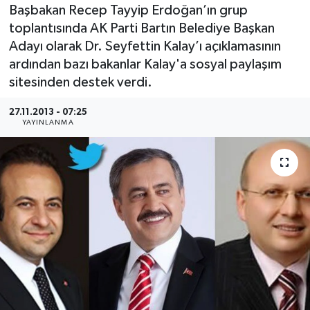
Başbakan Recep Tayyip Erdoğan’ın grup
Medya
toplantısında AK Parti Bartın Belediye Başkan
Adayı olarak Dr. Seyfettin Kalay’ı açıklamasının
Sağlık
ardından bazı bakanlar Kalay'a sosyal paylaşım
sitesinden destek verdi.
Sinema
27.11.2013 - 07:25
YAYINLANMA
Sivil Toplum
Siyaset
Spor
Tarım
Turizm
Yaşam