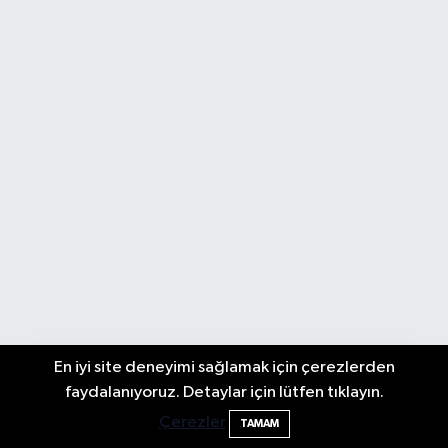
En iyi site deneyimi sağlamak için çerezlerden
Bartın'da Şafak Operasyonu: 5 Gözaltı, 4
11:49
faydalanıyoruz. Detaylar için lütfen tıklayın.
Şüpheli Aranıyor
Çerezler
TAMAM