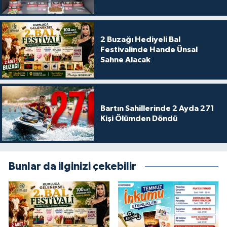
2 Buzağı Hediyeli Bal
Festivalinde Hande Ünsal
Sahne Alacak
Bartın Sahillerinde 2 Ayda 271
Kişi Ölümden Döndü
Bunlar da ilginizi çekebilir