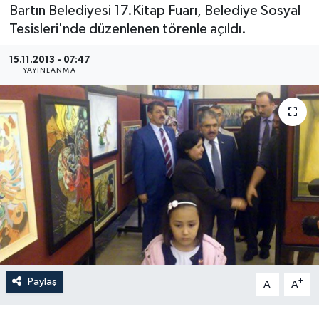
Bartın Belediyesi 17.Kitap Fuarı, Belediye Sosyal
Medya
Tesisleri'nde düzenlenen törenle açıldı.
15.11.2013 - 07:47
Sağlık
YAYINLANMA
Sinema
Sivil Toplum
Siyaset
Spor
Tarım
Turizm
Paylaş
-
+
A
A
Yaşam