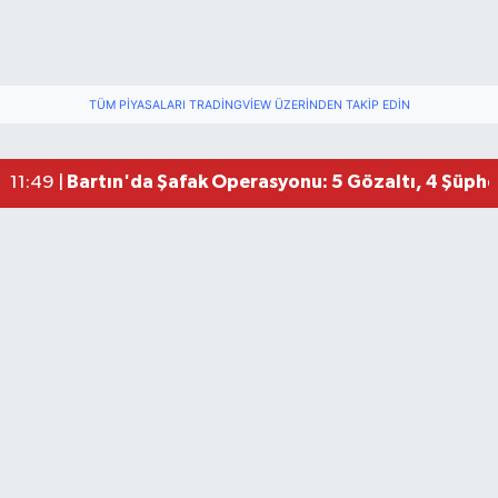
TÜM PIYASALARI TRADINGVIEW ÜZERINDEN TAKIP EDIN
Bartın'da Şafak Operasyonu: 5 Gözaltı, 4 Şüphel
11:49 |