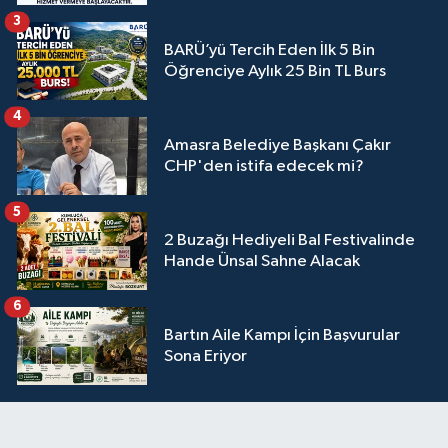
3
BARÜ’yü Tercih Eden İlk 5 Bin
Öğrenciye Aylık 25 Bin TL Burs
4
Amasra Belediye Başkanı Çakır
CHP'den istifa edecek mi?
5
2 Buzağı Hediyeli Bal Festivalinde
Hande Ünsal Sahne Alacak
6
Bartın Aile Kampı İçin Başvurular
Sona Eriyor