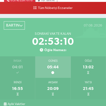
0 (378) 228 70 70
Yol Tarifi Al
Tüm Nöbetçi Eczaneler
BARTIN
07.08.2026
SONRAKI VAKTE KALAN
02:53:09
Öğle Namazı
İMSAK
GÜNEŞ
ÖĞLE
04:01
05:44
13:02
İKINDI
AKŞAM
YATSI
16:55
20:09
21:45
Aylık Vakitler