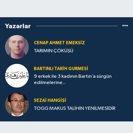
Yazarlar
CENAP AHMET EMEKSİZ
TARIMIN ÇÖKÜŞÜ
BARTINLI TARIH GURMESI
9 erkek ile 3 kadının Bartın’a sürgün
edilmelerine...
SEZAI HANGİŞİ
TOGG MAKUS TALİHİN YENİLMESİDİR