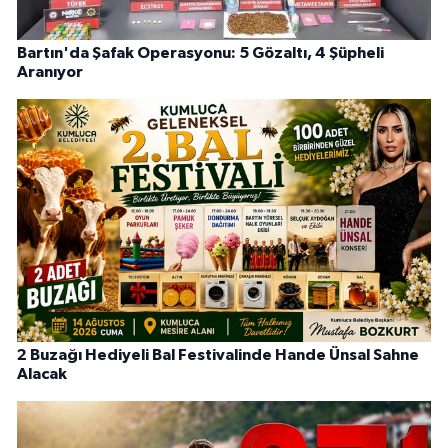
Bartın'da Şafak Operasyonu: 5 Gözaltı, 4 Şüpheli
Aranıyor
2 Buzağı Hediyeli Bal Festivalinde Hande Ünsal Sahne
Alacak