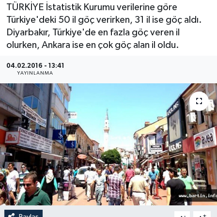
TÜRKİYE İstatistik Kurumu verilerine göre
Medya
Türkiye'deki 50 il göç verirken, 31 il ise göç aldı.
Diyarbakır, Türkiye'de en fazla göç veren il
Sağlık
olurken, Ankara ise en çok göç alan il oldu.
Sinema
04.02.2016 - 13:41
YAYINLANMA
Sivil Toplum
Siyaset
Spor
Tarım
Turizm
Yaşam
Paylaş
-
+