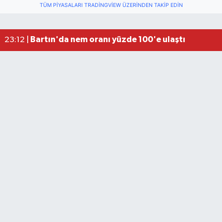
TÜM PIYASALARI TRADINGVIEW ÜZERINDEN TAKIP EDIN
Fındık üreticisinin beklediği haber: TMO fiyatı aç
22:22 |
Elektrik arızasını onanırken akıma kapılan işçi öl
15:21 |
Bartın'da nem oranı yüzde 100'e ulaştı
23:12 |