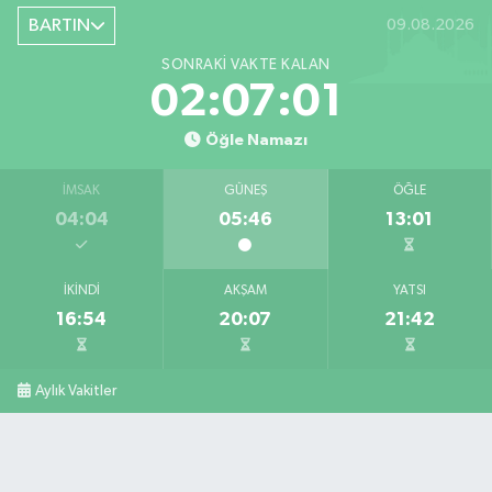
BARTIN
09.08.2026
SONRAKI VAKTE KALAN
02:07:00
Öğle Namazı
İMSAK
GÜNEŞ
ÖĞLE
04:04
05:46
13:01
İKINDI
AKŞAM
YATSI
16:54
20:07
21:42
Aylık Vakitler