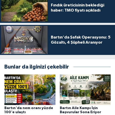
Fındık üreticisinin beklediği
haber: TMO fiyatı açıkladı
Bartın'da Şafak Operasyonu: 5
Gözaltı, 4 Şüpheli Aranıyor
Bunlar da ilginizi çekebilir
Bartın'da nem oranı yüzde
Bartın Aile Kampı İçin
100'e ulaştı
Başvurular Sona Eriyor