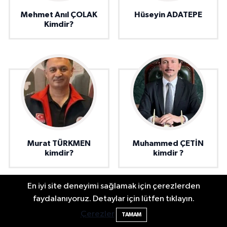
Mehmet Anıl ÇOLAK
Hüseyin ADATEPE
Kimdir?
Murat TÜRKMEN
Muhammed ÇETİN
kimdir?
kimdir ?
En iyi site deneyimi sağlamak için çerezlerden
faydalanıyoruz. Detaylar için lütfen tıklayın.
Bartın'da nem oranı yüzde 100'e ulaştı
23:12
Çerezler
TAMAM