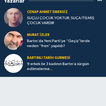
Yazarlar
CENAP AHMET EMEKSİZ
SUÇLU ÇOCUK YOKTUR; SUÇA İTİLMİŞ
ÇOCUK VARDIR
MURAT İZLER
Bartın’da Yeni Parti’ye “Geçiş”lerde
neden “fren” yapıldı?
BARTINLI TARIH GURMESI
9 erkek ile 3 kadının Bartın’a sürgün
edilmelerine...