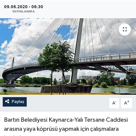
09.06.2020 - 06:30
Medya
YAYINLANMA
Sağlık
Sinema
Sivil Toplum
Siyaset
Spor
Paylaş
-
+
A
A
Tarım
Turizm
Bartın Belediyesi Kaynarca-Yalı Tersane Caddesi
arasına yaya köprüsü yapmak için çalışmalara
Yaşam