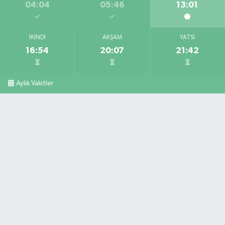
04:04
05:46
13:01
İKINDI
AKŞAM
YATSI
16:54
20:07
21:42
Aylık Vakitler