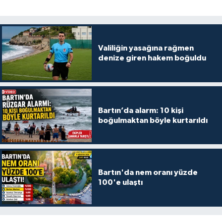
Valiliğin yasağına rağmen
denize giren hakem boğuldu
Bartın’da alarm: 10 kişi
boğulmaktan böyle kurtarıldı
Bartın'da nem oranı yüzde
100'e ulaştı