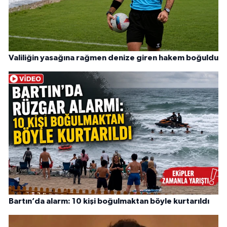
Valiliğin yasağına rağmen denize giren hakem boğuldu
Bartın’da alarm: 10 kişi boğulmaktan böyle kurtarıldı