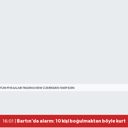
TÜM PIYASALARI TRADINGVIEW ÜZERINDEN TAKIP EDIN
Bartın'da nem oranı yüzde 100'e ulaştı
23:12 |
Fındık üreticisinin beklediği haber: TMO fiyatı aç
22:22 |
Valiliğin yasağına rağmen denize giren hakem 
16:30 |
Bartın’da alarm: 10 kişi boğulmaktan böyle kurta
16:01 |