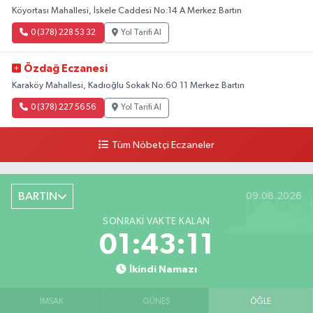
Köyortası Mahallesi, İskele Caddesi No:14 A Merkez Bartın
0 (378) 228 53 32
Yol Tarifi Al
Özdağ Eczanesi
Karaköy Mahallesi, Kadıoğlu Sokak No:60 11 Merkez Bartın
0 (378) 227 56 56
Yol Tarifi Al
Tüm Nöbetçi Eczaneler
BARTIN
09.08.2026
SONRAKI VAKTE KALAN
01:43:10
İkindi Namazı
İMSAK
GÜNEŞ
ÖĞLE