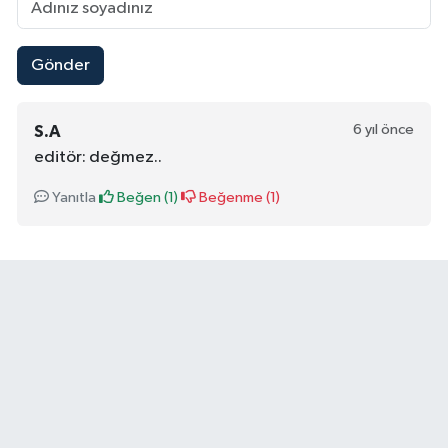
Gönder
6 yıl önce
S.A
editör: değmez..
Yanıtla
Beğen (
1
)
Beğenme (
1
)