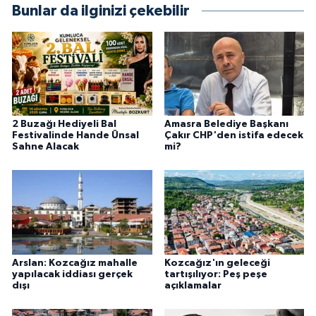
Bunlar da ilginizi çekebilir
2 Buzağı Hediyeli Bal
Amasra Belediye Başkanı
Festivalinde Hande Ünsal
Çakır CHP'den istifa edecek
Sahne Alacak
mi?
Arslan: Kozcağız mahalle
Kozcağız'ın geleceği
yapılacak iddiası gerçek
tartışılıyor: Peş peşe
dışı
açıklamalar