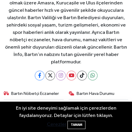
olmak üzere Amasra, Kurucaşile ve Ulus ilçelerinden
güncel haberler hızlı ve güvenilir şekilde okuyuculara
ulaştırılır. Bartın Valiliği ve Bartın Belediyesi duyuruları,
şehirdeki sosyal yaşam, turizm gelişmeleri, ekonomi ve
spor haberleri anlık olarak yayınlanır. Ayrıca Bartın
nöbetçi eczaneler, hava durumu, namaz vakitleri ve
önemli şehir duyuruları düzenli olarak güncellenir. Bartın
İnfo, Bartın’ın nabzını tutan güvenilir yerel haber
platformudur.
Bartın Nöbetçi Eczaneler
Bartın Hava Durumu
Bartin Namaz Vakitleri
Bartın Trafik Yoğunluk
En iyi site deneyimi sağlamak için çerezlerden
Haritası
Valiliğin yasağına rağmen denize giren
16:30
faydalanıyoruz. Detaylar için lütfen tıklayın.
hakem boğuldu
Çerezler
TAMAM
Puan Durumu ve Fikstür
Tüm Manşetler