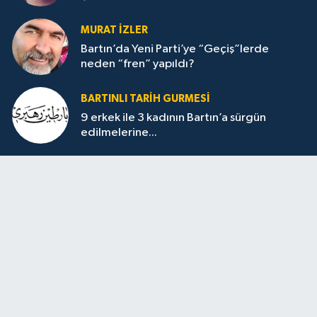
MURAT İZLER
Bartın’da Yeni Parti’ye “Geçiş”lerde
neden “fren” yapıldı?
BARTINLI TARIH GURMESI
9 erkek ile 3 kadının Bartın’a sürgün
edilmelerine...