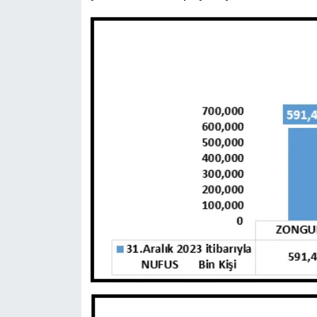
Yerel Yönetimler
DÜNYA
YEREL