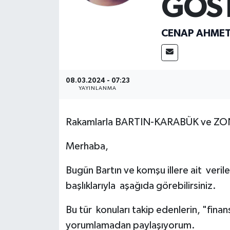
GÖS
Medya
CENAP AHMET
Sağlık
Sinema
08.03.2024 - 07:23
YAYINLANMA
Sivil Toplum
Rakamlarla BARTIN-KARABÜK ve 
Siyaset
Merhaba,
Spor
Bugün Bartın ve komşu illere ait veril
Tarım
başlıklarıyla aşağıda görebilirsiniz.
Turizm
Bu tür konuları takip edenlerin, "finan
yorumlamadan paylaşıyorum.
Yaşam