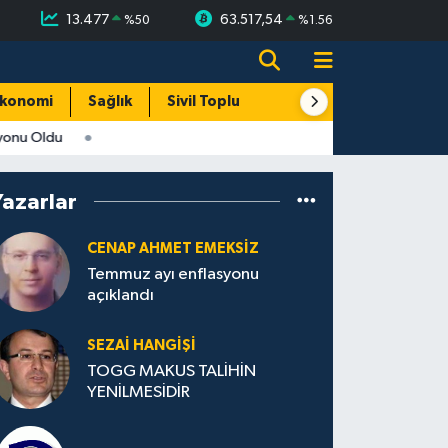
13.477
63.517,54
%
50
%
1.56
konomi
Sağlık
Sivil Toplum
Turizm
Yerel
onu Oldu
Yazarlar
CENAP AHMET EMEKSİZ
Temmuz ayı enflasyonu
açıklandı
SEZAI HANGİŞİ
TOGG MAKUS TALİHİN
YENİLMESİDİR