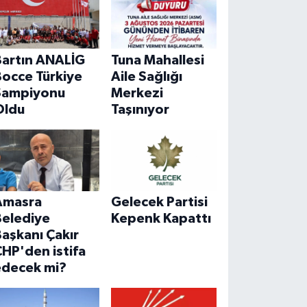
Bartın ANALİG
Tuna Mahallesi
Bocce Türkiye
Aile Sağlığı
Şampiyonu
Merkezi
Oldu
Taşınıyor
Amasra
Gelecek Partisi
Belediye
Kepenk Kapattı
aşkanı Çakır
HP'den istifa
edecek mi?