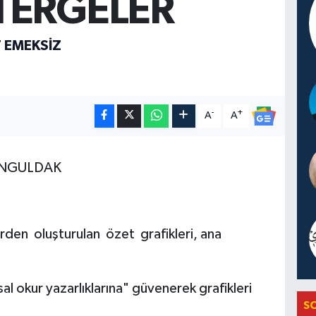
TERGELER
 EMEKSİZ
-
+
A
A
ZONGULDAK
erden oluşturulan özet grafikleri, ana
sal okur yazarlıklarına" güvenerek grafikleri
S