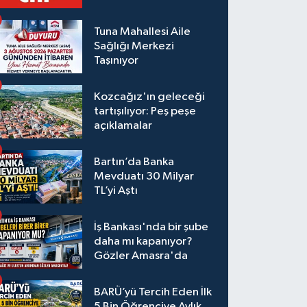
Tuna Mahallesi Aile
Sağlığı Merkezi
Taşınıyor
Kozcağız'ın geleceği
tartışılıyor: Peş peşe
açıklamalar
Bartın’da Banka
Mevduatı 30 Milyar
TL’yi Aştı
İş Bankası'nda bir şube
daha mı kapanıyor?
Gözler Amasra'da
BARÜ’yü Tercih Eden İlk
5 Bin Öğrenciye Aylık