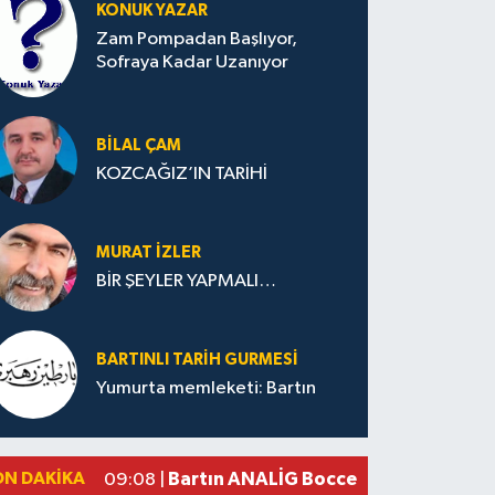
KONUK YAZAR
Zam Pompadan Başlıyor,
Sofraya Kadar Uzanıyor
BILAL ÇAM
KOZCAĞIZ’IN TARİHİ
MURAT İZLER
BİR ŞEYLER YAPMALI…
BARTINLI TARIH GURMESI
Yumurta memleketi: Bartın
ON DAKIKA
Bartın ANALİG Bocce Türkiye Şampi
09:08 |