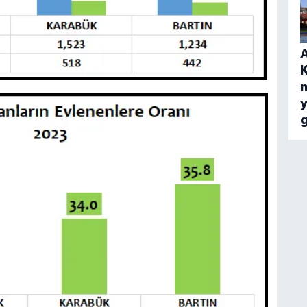
A
y
g