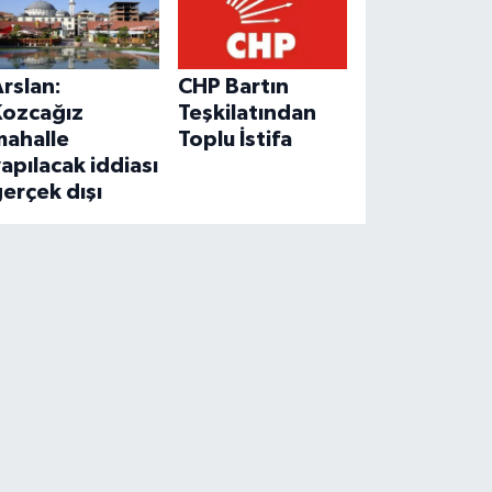
rslan:
CHP Bartın
Kozcağız
Teşkilatından
mahalle
Toplu İstifa
apılacak iddiası
erçek dışı