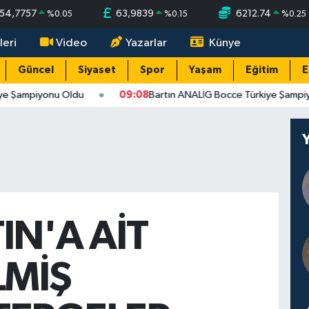
54,7757
63,9839
6212.74
%
0.05
%
0.15
%
0.25
leri
Video
Yazarlar
Künye
Güncel
Siyaset
Spor
Yaşam
Eğitim
E
ye Şampiyonu Oldu
09:08
Bartın ANALİG Bocce Türkiye Şampiy
IN'A AİT
LMİŞ