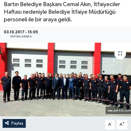
Bartın Belediye Başkanı Cemal Akın, İtfaiyeciler
Medya
Haftası nedeniyle Belediye İtfaiye Müdürlüğü
personeli ile bir araya geldi.
Sağlık
03.10.2017 - 15:05
YAYINLANMA
Sinema
Sivil Toplum
Siyaset
Spor
Tarım
Turizm
Paylaş
-
+
A
A
Yaşam