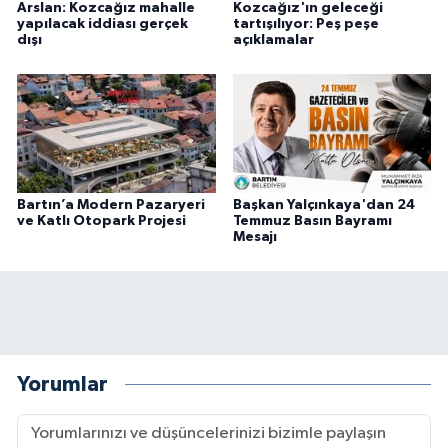
Arslan: Kozcağız mahalle
Kozcağız'ın geleceği
yapılacak iddiası gerçek
tartışılıyor: Peş peşe
dışı
açıklamalar
Bartın’a Modern Pazaryeri
Başkan Yalçınkaya'dan 24
ve Katlı Otopark Projesi
Temmuz Basın Bayramı
Mesajı
Yorumlar