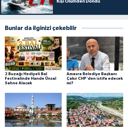
Kişi Ölümden Döndü
Bunlar da ilginizi çekebilir
2 Buzağı Hediyeli Bal
Amasra Belediye Başkanı
Festivalinde Hande Ünsal
Çakır CHP'den istifa edecek
Sahne Alacak
mi?