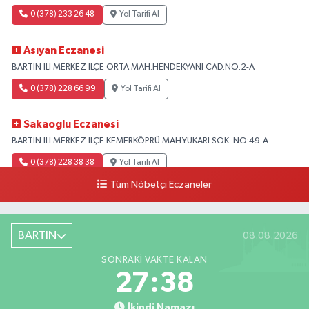
0 (378) 233 26 48
Yol Tarifi Al
Asıyan Eczanesi
BARTIN ILI MERKEZ ILÇE ORTA MAH.HENDEKYANI CAD.NO:2-A
0 (378) 228 66 99
Yol Tarifi Al
Sakaoglu Eczanesi
BARTIN ILI MERKEZ ILÇE KEMERKÖPRÜ MAH.YUKARI SOK. NO:49-A
0 (378) 228 38 38
Yol Tarifi Al
Tüm Nöbetçi Eczaneler
BARTIN
08.08.2026
SONRAKI VAKTE KALAN
27:37
İkindi Namazı