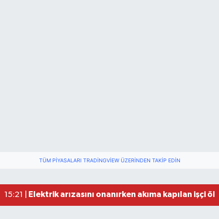
TÜM PIYASALARI TRADINGVIEW ÜZERINDEN TAKIP EDIN
Elektrik arızasını onanırken akıma kapılan işçi öl
15:21 |