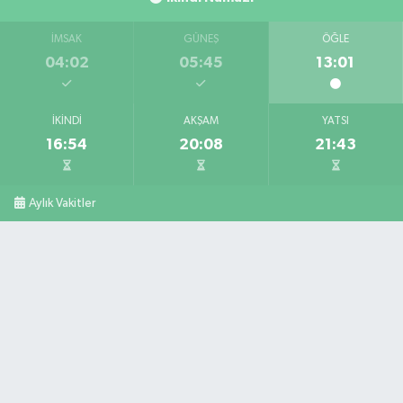
İMSAK
GÜNEŞ
ÖĞLE
04:02
05:45
13:01
İKINDI
AKŞAM
YATSI
16:54
20:08
21:43
Aylık Vakitler