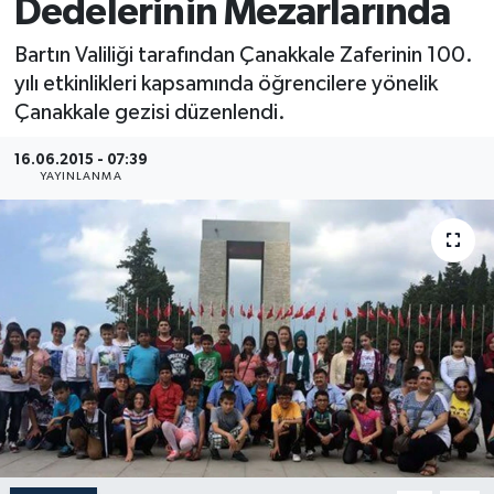
Dedelerinin Mezarlarında
Medya
Bartın Valiliği tarafından Çanakkale Zaferinin 100.
yılı etkinlikleri kapsamında öğrencilere yönelik
Sağlık
Çanakkale gezisi düzenlendi.
Sinema
16.06.2015 - 07:39
YAYINLANMA
Sivil Toplum
Siyaset
Spor
Tarım
Turizm
Yaşam