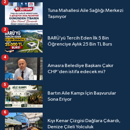
2
Tuna Mahallesi Aile Sağlığı Merkezi
Taşınıyor
3
BARÜ’yü Tercih Eden İlk 5 Bin
Öğrenciye Aylık 25 Bin TL Burs
4
Amasra Belediye Başkanı Çakır
CHP'den istifa edecek mi?
5
Bartın Aile Kampı İçin Başvurular
Sona Eriyor
6
Kıyı Kenar Çizgisi Dağlara Çıkardı,
Denize Çileli Yolculuk