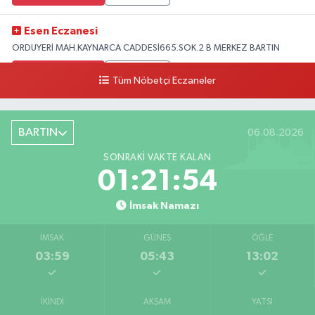
Esen Eczanesi
ORDUYERİ MAH.KAYNARCA CADDESİ665.SOK.2 B MERKEZ BARTIN
0 (378) 502 33 32
Yol Tarifi Al
Tüm Nöbetçi Eczaneler
Çolpak Eczanesi
Şiremirçavuş Mahallesi, Kırıkçı Zeliha Ana Sokak No:20 8 Merkez Bartın
BARTIN
06.08.2026
0 (378) 227 85 45
Yol Tarifi Al
SONRAKI VAKTE KALAN
01:21:53
İmsak Namazı
İMSAK
GÜNEŞ
ÖĞLE
03:59
05:43
13:02
İKINDI
AKŞAM
YATSI