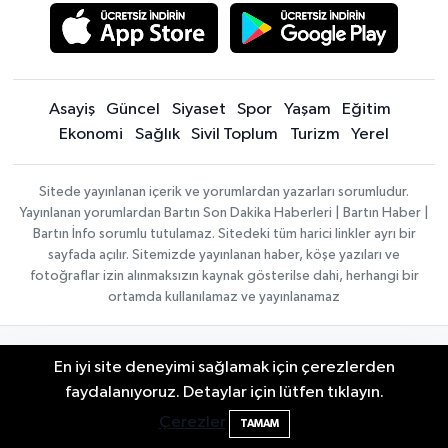
Asayiş
Güncel
Siyaset
Spor
Yaşam
Eğitim
Ekonomi
Sağlık
Sivil Toplum
Turizm
Yerel
Sitede yayınlanan içerik ve yorumlardan yazarları sorumludur.
Yayınlanan yorumlardan Bartın Son Dakika Haberleri | Bartın Haber |
Bartın İnfo sorumlu tutulamaz. Sitedeki tüm harici linkler ayrı bir
sayfada açılır. Sitemizde yayınlanan haber, köşe yazıları ve
fotoğraflar izin alınmaksızın kaynak gösterilse dahi, herhangi bir
ortamda kullanılamaz ve yayınlanamaz
Haber
Asayiş
Sağlık
Spor
Güncel
En iyi site deneyimi sağlamak için çerezlerden
Yazılımı:
TE
Siyaset
Yaşam
Turizm
Eğitim
2 Buzağı Hediyeli Bal Festivalinde Hande
11:43
Bilişim
|
faydalanıyoruz. Detaylar için lütfen tıklayın.
Yerel
Magazin
Künye
Copyright ©
Ünsal Sahne Alacak
Konaklama tesisleri
Bartın Medya
Çerezler
TAMAM
2026