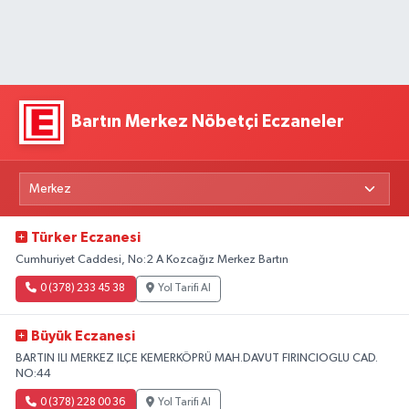
Bartın Merkez Nöbetçi Eczaneler
Türker Eczanesi
Cumhuriyet Caddesi, No:2 A Kozcağız Merkez Bartın
0 (378) 233 45 38
Yol Tarifi Al
Büyük Eczanesi
BARTIN ILI MERKEZ ILÇE KEMERKÖPRÜ MAH.DAVUT FIRINCIOGLU CAD.
NO:44
0 (378) 228 00 36
Yol Tarifi Al