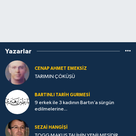
Yazarlar
CENAP AHMET EMEKSİZ
TARIMIN ÇÖKÜŞÜ
BARTINLI TARIH GURMESI
9 erkek ile 3 kadının Bartın’a sürgün
edilmelerine...
SEZAI HANGİŞİ
TOGG MAKUS TALİHİN YENİLMESİDİR