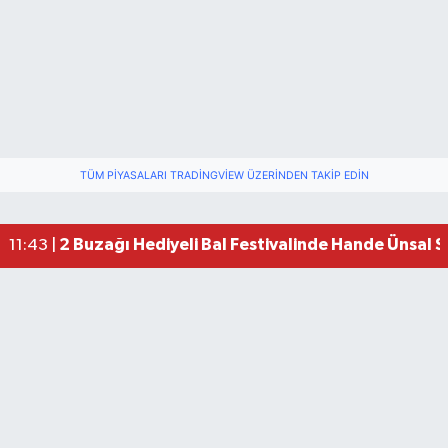
TÜM PIYASALARI TRADINGVIEW ÜZERINDEN TAKIP EDIN
2 Buzağı Hediyeli Bal Festivalinde Hande Ünsal 
11:43 |