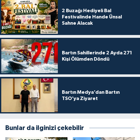
2 Buzağı Hediyeli Bal
Festivalinde Hande Ünsal
Sahne Alacak
Bartın Sahillerinde 2 Ayda 271
Kişi Ölümden Döndü
Bartın Medya’dan Bartın
TSO’ya Ziyaret
Bunlar da ilginizi çekebilir