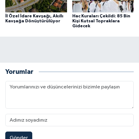
İl Özel İdare Kavşağı, Akıllı
Hac Kuraları Çekildi: 85 Bin
Kavşağa Dönüştürülüyor
Kişi Kutsal Topraklara
Gidecek
Yorumlar
Gönder