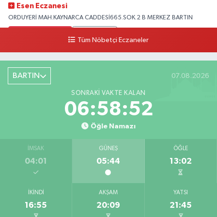
Esen Eczanesi
ORDUYERİ MAH.KAYNARCA CADDESİ665.SOK.2 B MERKEZ BARTIN
0 (378) 502 33 32
Yol Tarifi Al
Tüm Nöbetçi Eczaneler
Çolpak Eczanesi
Şiremirçavuş Mahallesi, Kırıkçı Zeliha Ana Sokak No:20 8 Merkez Bartın
BARTIN
07.08.2026
0 (378) 227 85 45
Yol Tarifi Al
SONRAKI VAKTE KALAN
06:58:51
Öğle Namazı
İMSAK
GÜNEŞ
ÖĞLE
04:01
05:44
13:02
İKINDI
AKŞAM
YATSI
16:55
20:09
21:45