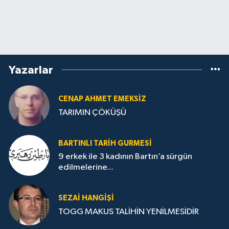
Yazarlar
CENAP AHMET EMEKSİZ
TARIMIN ÇÖKÜŞÜ
BARTINLI TARIH GURMESI
9 erkek ile 3 kadının Bartın’a sürgün
edilmelerine...
SEZAI HANGİŞİ
TOGG MAKUS TALİHİN YENİLMESİDİR