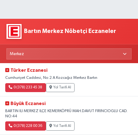
Bartın Merkez Nöbetçi Eczaneler
Türker Eczanesi
Cumhuriyet Caddesi, No:2 A Kozcağız Merkez Bartın
0 (378) 233 45 38
Yol Tarifi Al
Büyük Eczanesi
BARTIN ILI MERKEZ ILÇE KEMERKÖPRÜ MAH.DAVUT FIRINCIOGLU CAD.
NO:44
0 (378) 228 00 36
Yol Tarifi Al