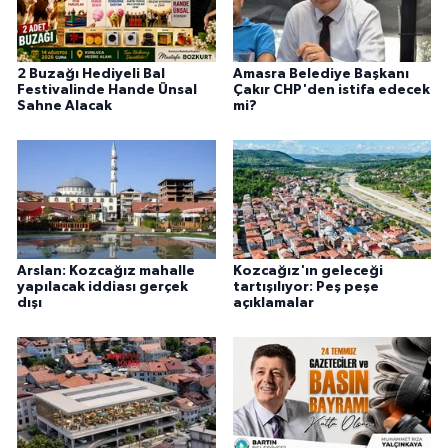
2 Buzağı Hediyeli Bal
Amasra Belediye Başkanı
Festivalinde Hande Ünsal
Çakır CHP'den istifa edecek
Sahne Alacak
mi?
Arslan: Kozcağız mahalle
Kozcağız'ın geleceği
yapılacak iddiası gerçek
tartışılıyor: Peş peşe
dışı
açıklamalar