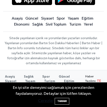
Asayiş
Güncel
Siyaset
Spor
Yaşam
Eğitim
Ekonomi
Sağlık
Sivil Toplum
Turizm
Yerel
Sitede yayınlanan içerik ve yorumlardan yazarları sorumludur.
Yayınlanan yorumlardan Bartın Son Dakika Haberleri | Bartın Haber |
Bartın İnfo sorumlu tutulamaz. Sitedeki tüm harici linkler ayrı bir
sayfada açılır. Sitemizde yayınlanan haber, köşe yazıları ve
fotoğraflar izin alınmaksızın kaynak gösterilse dahi, herhangi bir
ortamda kullanılamaz ve yayınlanamaz
Haber
Asayiş
Sağlık
Spor
Güncel
Yazılımı:
TE
Siyaset
Yaşam
Turizm
Eğitim
Bilişim
|
Yerel
Magazin
Künye
En iyi site deneyimi sağlamak için çerezlerden
Copyright ©
Konaklama tesisleri
Bartın Medya
2 Buzağı Hediyeli Bal Festivalinde Hande
11:43
faydalanıyoruz. Detaylar için lütfen tıklayın.
2026
Ünsal Sahne Alacak
Çerezler
TAMAM