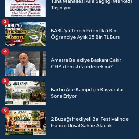
Tuna Mahallesi Aile Sağlığı Merkezi
Taşınıyor
3
BARÜ’yü Tercih Eden İlk 5 Bin
Öğrenciye Aylık 25 Bin TL Burs
4
Amasra Belediye Başkanı Çakır
CHP'den istifa edecek mi?
5
Bartın Aile Kampı İçin Başvurular
Sona Eriyor
6
2 Buzağı Hediyeli Bal Festivalinde
Hande Ünsal Sahne Alacak