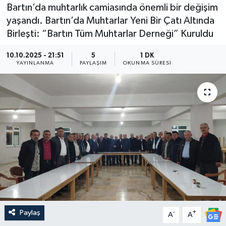
Bartın’da muhtarlık camiasında önemli bir değişim
Medya
yaşandı. Bartın’da Muhtarlar Yeni Bir Çatı Altında
Birleşti: “Bartın Tüm Muhtarlar Derneği” Kuruldu
Sağlık
10.10.2025 - 21:51
5
1 DK
YAYINLANMA
PAYLAŞIM
OKUNMA SÜRESI
Sinema
Sivil Toplum
Siyaset
Spor
Tarım
Turizm
Paylaş
-
+
A
A
Yaşam