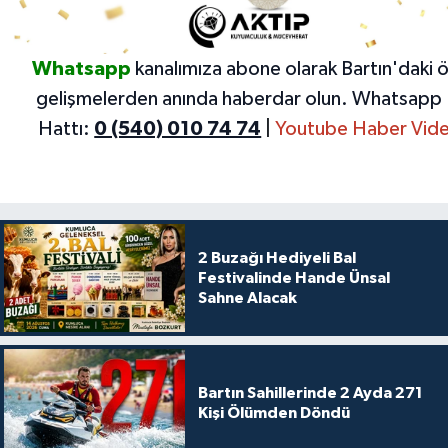
Whatsapp
kanalımıza abone olarak Bartın'daki 
gelişmelerden anında haberdar olun.
Whatsapp 
Hattı:
0 (540) 010 74 74
|
Youtube Haber Vide
2 Buzağı Hediyeli Bal
Festivalinde Hande Ünsal
Sahne Alacak
Bartın Sahillerinde 2 Ayda 271
Kişi Ölümden Döndü