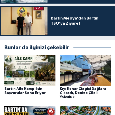
Bartın Medya’dan Bartın
TSO’ya Ziyaret
Bunlar da ilginizi çekebilir
Bartın Aile Kampı İçin
Kıyı Kenar Çizgisi Dağlara
Başvurular Sona Eriyor
Çıkardı, Denize Çileli
Yolculuk