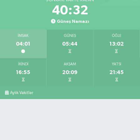
SONRAKI VAKTE KALAN
40:31
Güneş Namazı
İMSAK
GÜNEŞ
ÖĞLE
04:01
05:44
13:02
İKINDI
AKŞAM
YATSI
16:55
20:09
21:45
Aylık Vakitler