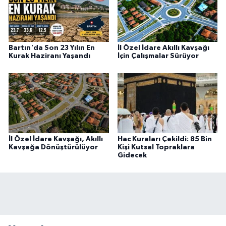
Bartın'da Son 23 Yılın En
İl Özel İdare Akıllı Kavşağı
Kurak Haziranı Yaşandı
İçin Çalışmalar Sürüyor
İl Özel İdare Kavşağı, Akıllı
Hac Kuraları Çekildi: 85 Bin
Kavşağa Dönüştürülüyor
Kişi Kutsal Topraklara
Gidecek