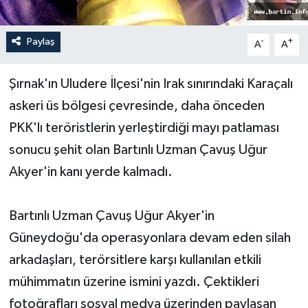
Yerel Yönetimler
Paylaş
-
+
A
A
DÜNYA
Şırnak'ın Uludere İlçesi'nin Irak sınırındaki Karaçalı
YEREL
askeri üs bölgesi çevresinde, daha önceden
PKK'lı teröristlerin yerleştirdiği mayı patlaması
sonucu şehit olan Bartınlı Uzman Çavuş Uğur
Akyer'in kanı yerde kalmadı.
Bartınlı Uzman Çavuş Uğur Akyer'in
Güneydoğu'da operasyonlara devam eden silah
arkadaşları, terörsitlere karşı kullanılan etkili
mühimmatın üzerine ismini yazdı. Çektikleri
fotoğrafları sosyal medya üzerinden paylaşan