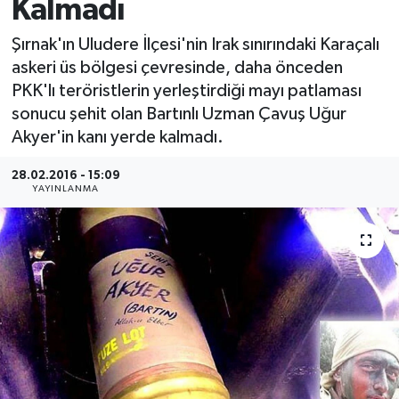
Kalmadı
Medya
Şırnak'ın Uludere İlçesi'nin Irak sınırındaki Karaçalı
askeri üs bölgesi çevresinde, daha önceden
Sağlık
PKK'lı teröristlerin yerleştirdiği mayı patlaması
sonucu şehit olan Bartınlı Uzman Çavuş Uğur
Sinema
Akyer'in kanı yerde kalmadı.
Sivil Toplum
28.02.2016 - 15:09
YAYINLANMA
Siyaset
Spor
Tarım
Turizm
Yaşam