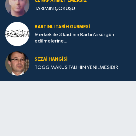
CENAP AHMET EMEKSİZ
TARIMIN ÇÖKÜŞÜ
BARTINLI TARIH GURMESI
9 erkek ile 3 kadının Bartın’a sürgün
edilmelerine...
SEZAI HANGİŞİ
TOGG MAKUS TALİHİN YENİLMESİDİR