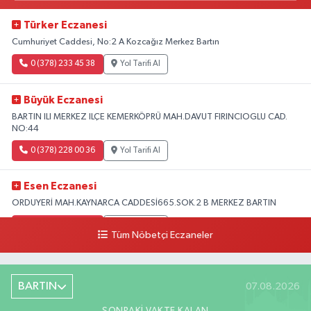
Türker Eczanesi
Cumhuriyet Caddesi, No:2 A Kozcağız Merkez Bartın
0 (378) 233 45 38
Yol Tarifi Al
Büyük Eczanesi
BARTIN ILI MERKEZ ILÇE KEMERKÖPRÜ MAH.DAVUT FIRINCIOGLU CAD.
NO:44
0 (378) 228 00 36
Yol Tarifi Al
Esen Eczanesi
ORDUYERİ MAH.KAYNARCA CADDESİ665.SOK.2 B MERKEZ BARTIN
0 (378) 502 33 32
Yol Tarifi Al
Tüm Nöbetçi Eczaneler
Çolpak Eczanesi
Şiremirçavuş Mahallesi, Kırıkçı Zeliha Ana Sokak No:20 8 Merkez Bartın
BARTIN
07.08.2026
0 (378) 227 85 45
Yol Tarifi Al