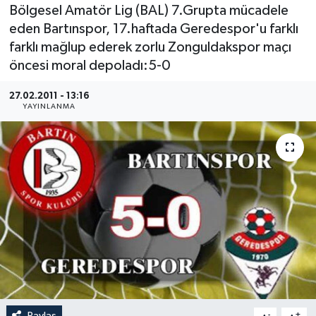
Bölgesel Amatör Lig (BAL) 7.Grupta mücadele
Medya
eden Bartınspor, 17.haftada Geredespor'u farklı
farklı mağlup ederek zorlu Zonguldakspor maçı
Sağlık
öncesi moral depoladı:5-0
Sinema
27.02.2011 - 13:16
YAYINLANMA
Sivil Toplum
Siyaset
Spor
Tarım
Turizm
Yaşam
Paylaş
-
+