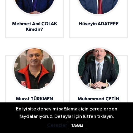
Mehmet Anıl ÇOLAK
Hüseyin ADATEPE
Kimdir?
Murat TÜRKMEN
Muhammed ÇETİN
kimdir?
kimdir ?
En iyi site deneyimi sağlamak için çerezlerden
faydalanıyoruz. Detaylar için lütfen tıklayın.
Bartın'da nem oranı yüzde 100'e ulaştı
23:12
Çerezler
TAMAM