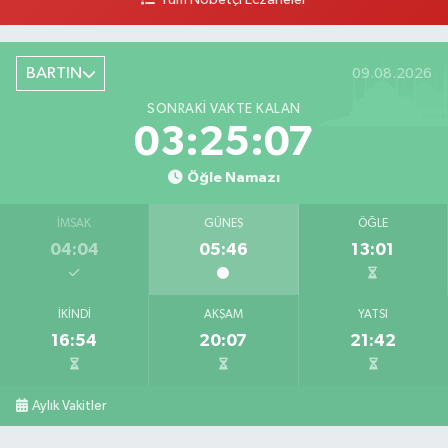
Tüm Nöbetçi Eczaneler
BARTIN
09.08.2026
SONRAKI VAKTE KALAN
03:25:06
Öğle Namazı
İMSAK
GÜNEŞ
ÖĞLE
04:04
05:46
13:01
İKINDI
AKŞAM
YATSI
16:54
20:07
21:42
Aylık Vakitler