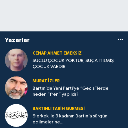
Yazarlar
CENAP AHMET EMEKSİZ
SUÇLU ÇOCUK YOKTUR; SUÇA İTİLMİŞ
ÇOCUK VARDIR
MURAT İZLER
Bartın’da Yeni Parti’ye “Geçiş”lerde
neden “fren” yapıldı?
BARTINLI TARIH GURMESI
9 erkek ile 3 kadının Bartın’a sürgün
edilmelerine...