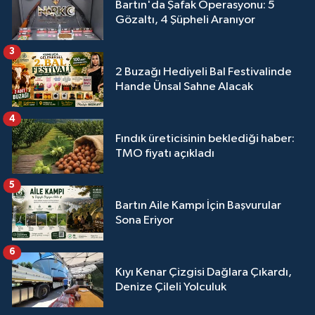
Bartın'da Şafak Operasyonu: 5
Gözaltı, 4 Şüpheli Aranıyor
3
2 Buzağı Hediyeli Bal Festivalinde
Hande Ünsal Sahne Alacak
4
Fındık üreticisinin beklediği haber:
TMO fiyatı açıkladı
5
Bartın Aile Kampı İçin Başvurular
Sona Eriyor
6
Kıyı Kenar Çizgisi Dağlara Çıkardı,
Denize Çileli Yolculuk