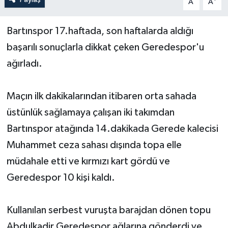
A
A
Yerel Yönetimler
Bartınspor 17.haftada, son haftalarda aldığı
başarılı sonuçlarla dikkat çeken Geredespor'u
DÜNYA
ağırladı.
YEREL
Maçın ilk dakikalarından itibaren orta sahada
üstünlük sağlamaya çalışan iki takımdan
Bartınspor atağında 14.dakikada Gerede kalecisi
Muhammet ceza sahası dışında topa elle
müdahale etti ve kırmızı kart gördü ve
Geredespor 10 kişi kaldı.
Kullanılan serbest vuruşta barajdan dönen topu
Abdulkadir Geredespor ağlarına gönderdi ve