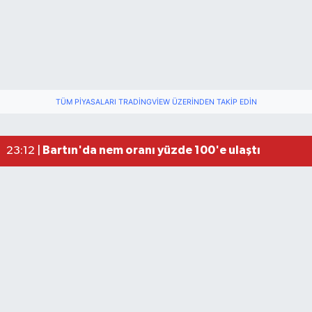
TÜM PIYASALARI TRADINGVIEW ÜZERINDEN TAKIP EDIN
Fındık üreticisinin beklediği haber: TMO fiyatı aç
22:22 |
Elektrik arızasını onanırken akıma kapılan işçi öl
15:21 |
Bartın'da nem oranı yüzde 100'e ulaştı
23:12 |