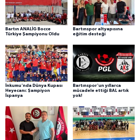
Bartın ANALİG Bocce
Bartınspor altyapısına
Türkiye Şampiyonu Oldu
eğitim desteği
İnkumu'nda Dünya Kupası
Bartınspor'un yıllarca
Heyecanı: Şampiyon
mücadele ettiği BAL artık
İspanya
yok!