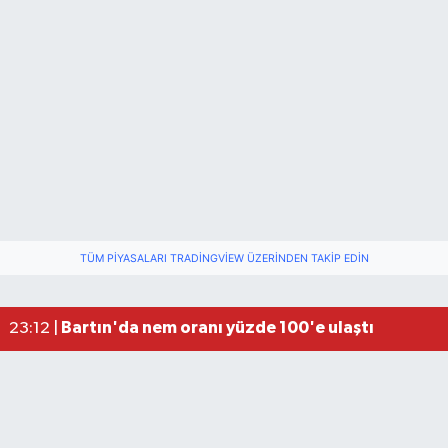
TÜM PIYASALARI TRADINGVIEW ÜZERINDEN TAKIP EDIN
Fındık üreticisinin beklediği haber: TMO fiyatı aç
22:22 |
Elektrik arızasını onanırken akıma kapılan işçi öl
15:21 |
Bartın'da nem oranı yüzde 100'e ulaştı
23:12 |