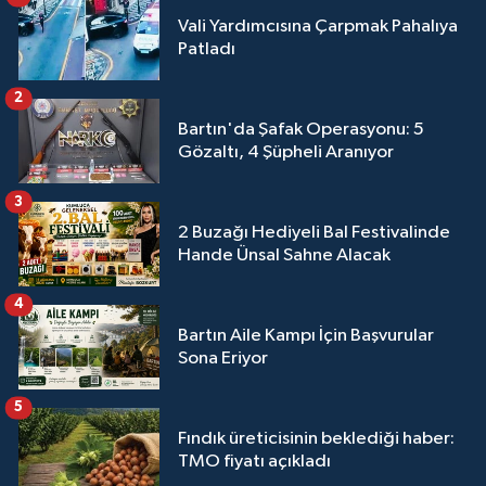
Vali Yardımcısına Çarpmak Pahalıya
Patladı
2
Bartın'da Şafak Operasyonu: 5
Gözaltı, 4 Şüpheli Aranıyor
3
2 Buzağı Hediyeli Bal Festivalinde
Hande Ünsal Sahne Alacak
4
Bartın Aile Kampı İçin Başvurular
Sona Eriyor
5
Fındık üreticisinin beklediği haber:
TMO fiyatı açıkladı