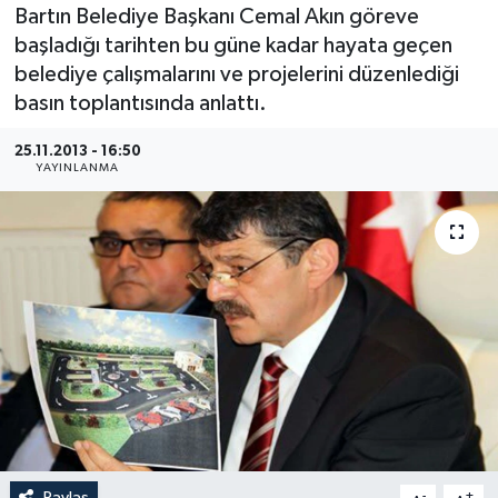
Bartın Belediye Başkanı Cemal Akın göreve
Medya
başladığı tarihten bu güne kadar hayata geçen
belediye çalışmalarını ve projelerini düzenlediği
Sağlık
basın toplantısında anlattı.
Sinema
25.11.2013 - 16:50
YAYINLANMA
Sivil Toplum
Siyaset
Spor
Tarım
Turizm
Yaşam
Paylaş
-
+