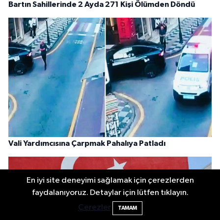
Bartın Sahillerinde 2 Ayda 271 Kişi Ölümden Döndü
Vali Yardımcısına Çarpmak Pahalıya Patladı
En iyi site deneyimi sağlamak için çerezlerden
faydalanıyoruz. Detaylar için lütfen tıklayın.
Bartın'da nem oranı yüzde 100'e ulaştı
23:12
Çerezler
TAMAM