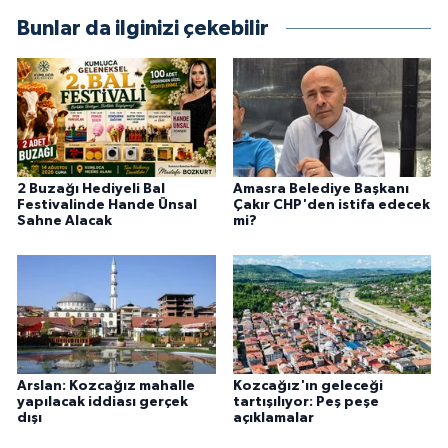
Bunlar da ilginizi çekebilir
2 Buzağı Hediyeli Bal
Amasra Belediye Başkanı
Festivalinde Hande Ünsal
Çakır CHP'den istifa edecek
Sahne Alacak
mi?
Arslan: Kozcağız mahalle
Kozcağız'ın geleceği
yapılacak iddiası gerçek
tartışılıyor: Peş peşe
dışı
açıklamalar