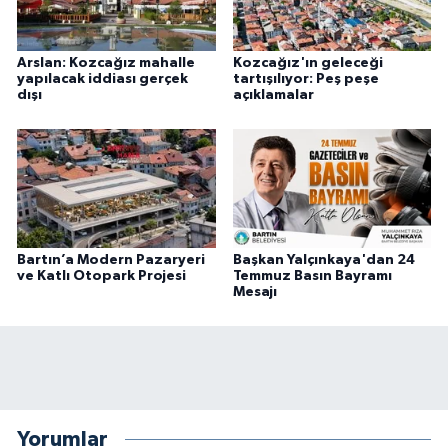
Arslan: Kozcağız mahalle
Kozcağız'ın geleceği
yapılacak iddiası gerçek
tartışılıyor: Peş peşe
dışı
açıklamalar
Bartın’a Modern Pazaryeri
Başkan Yalçınkaya'dan 24
ve Katlı Otopark Projesi
Temmuz Basın Bayramı
Mesajı
Yorumlar