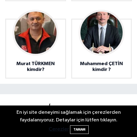
Murat TÜRKMEN
Muhammed ÇETİN
kimdir?
kimdir ?
En iyi site deneyimi sağlamak için çerezlerden
2 Buzağı Hediyeli Bal Festivalinde Hande
11:43
faydalanıyoruz. Detaylar için lütfen tıklayın.
Ünsal Sahne Alacak
Çerezler
TAMAM