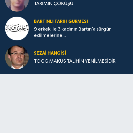
TARIMIN ÇÖKÜŞÜ
BARTINLI TARIH GURMESI
9 erkek ile 3 kadının Bartın’a sürgün
edilmelerine...
SEZAI HANGİŞİ
TOGG MAKUS TALİHİN YENİLMESİDİR