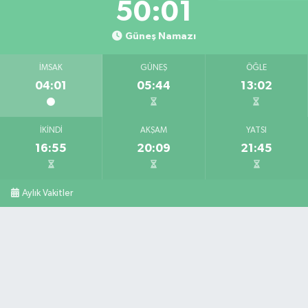
50:00
Güneş Namazı
İMSAK
GÜNEŞ
ÖĞLE
04:01
05:44
13:02
İKINDI
AKŞAM
YATSI
16:55
20:09
21:45
Aylık Vakitler