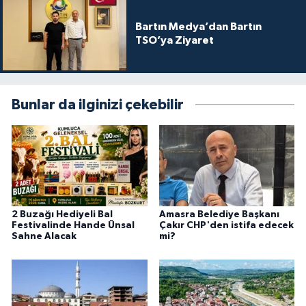
Bartın Medya’dan Bartın
TSO’ya Ziyaret
Bunlar da ilginizi çekebilir
2 Buzağı Hediyeli Bal
Amasra Belediye Başkanı
Festivalinde Hande Ünsal
Çakır CHP'den istifa edecek
Sahne Alacak
mi?