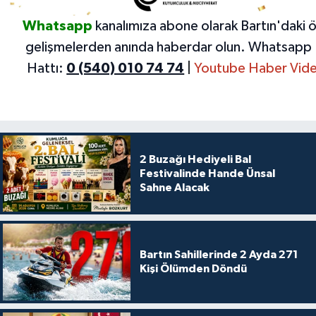
Whatsapp
kanalımıza abone olarak Bartın'daki 
gelişmelerden anında haberdar olun.
Whatsapp 
Hattı:
0 (540) 010 74 74
|
Youtube Haber Vide
2 Buzağı Hediyeli Bal
Festivalinde Hande Ünsal
Sahne Alacak
Bartın Sahillerinde 2 Ayda 271
Kişi Ölümden Döndü