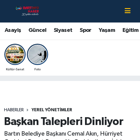
Asayiş
Bartın Nöbetçi Eczaneler
Asayiş
Güncel
Siyaset
Spor
Yaşam
Eğitim
Bartın Hakkında
Bartın Hava Durumu
Çevre
Bartin Namaz Vakitleri
Kültür-Sanat
Foto
Eğitim
Bartın Trafik Yoğunluk Haritası
Ekonomi
Süper Lig Puan Durumu ve Fikstür
Güncel
Tüm Manşetler
HABERLER
YEREL YÖNETIMLER
Başkan Talepleri Dinliyor
Kültür-Sanat
Son Dakika Haberleri
Bartın Belediye Başkanı Cemal Akın, Hürriyet
Magazin
Haber Arşivi