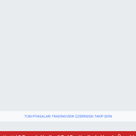
TÜM PIYASALARI TRADINGVIEW ÜZERINDEN TAKIP EDIN