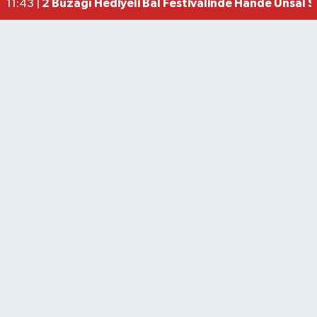
2 Buzağı Hediyeli Bal Festivalinde Hande Ünsal 
11:43 |