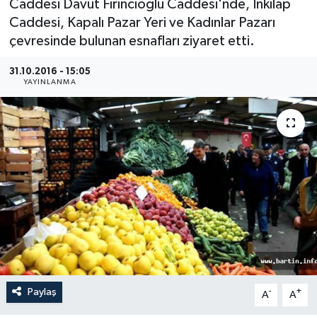
Caddesi Davut Fırıncıoğlu Caddesi'nde, İnkılap
Caddesi, Kapalı Pazar Yeri ve Kadınlar Pazarı
Medya
çevresinde bulunan esnafları ziyaret etti.
Sağlık
31.10.2016 - 15:05
YAYINLANMA
Sinema
Sivil Toplum
Siyaset
Spor
Tarım
Turizm
Paylaş
-
+
A
A
Yaşam