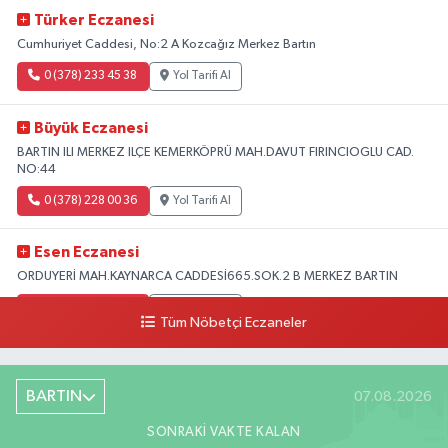
Türker Eczanesi
Cumhuriyet Caddesi, No:2 A Kozcağız Merkez Bartın
0 (378) 233 45 38
Yol Tarifi Al
Büyük Eczanesi
BARTIN ILI MERKEZ ILÇE KEMERKÖPRÜ MAH.DAVUT FIRINCIOGLU CAD.
NO:44
0 (378) 228 00 36
Yol Tarifi Al
Esen Eczanesi
ORDUYERİ MAH.KAYNARCA CADDESİ665.SOK.2 B MERKEZ BARTIN
0 (378) 502 33 32
Yol Tarifi Al
Tüm Nöbetçi Eczaneler
Çolpak Eczanesi
Şiremirçavuş Mahallesi, Kırıkçı Zeliha Ana Sokak No:20 8 Merkez Bartın
BARTIN
07.08.2026
0 (378) 227 85 45
Yol Tarifi Al
SONRAKI VAKTE KALAN