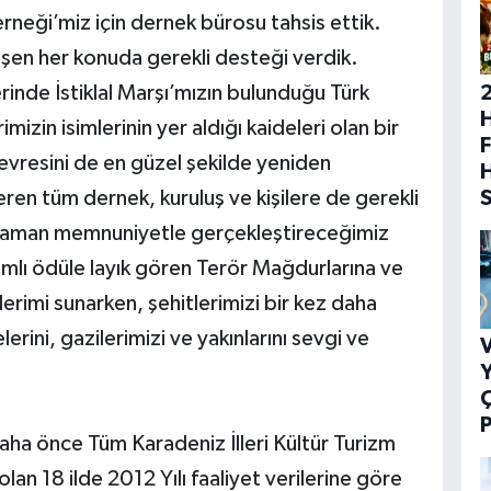
neği’miz için dernek bürosu tahsis ettik.
üşen her konuda gerekli desteği verdik.
erinde İstiklal Marşı’mızın bulunduğu Türk
H
imizin isimlerinin yer aldığı kaideleri olan bir
F
çevresini de en güzel şekilde yeniden
ren tüm dernek, kuruluş ve kişilere de gerekli
zaman memnuniyetle gerçekleştireceğimiz
amlı ödüle layık gören Terör Mağdurlarına ve
erimi sunarken, şehitlerimizi bir kez daha
erini, gazilerimizi ve yakınlarını sevgi ve
V
Y
P
aha önce Tüm Karadeniz İlleri Kültür Turizm
lan 18 ilde 2012 Yılı faaliyet verilerine göre