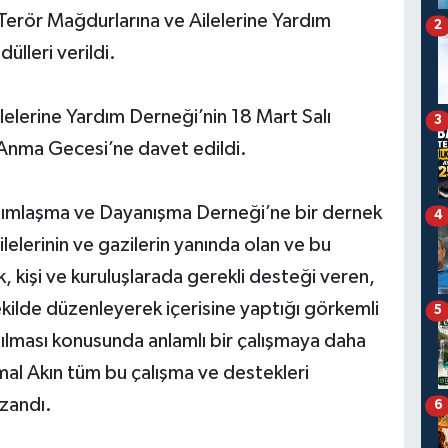
Terör Mağdurlarına ve Ailelerine Yardım
2
ülleri verildi.
lelerine Yardım Derneği’nin 18 Mart Salı
3
i Anma Gecesi’ne davet edildi.
ardımlaşma ve Dayanışma Derneği’ne bir dernek
4
lelerinin ve gazilerin yanında olan ve bu
 kişi ve kuruluşlarada gerekli desteği veren,
şekilde düzenleyerek içerisine yaptığı görkemli
5
şatılması konusunda anlamlı bir çalışmaya daha
al Akın tüm bu çalışma ve destekleri
zandı.
6