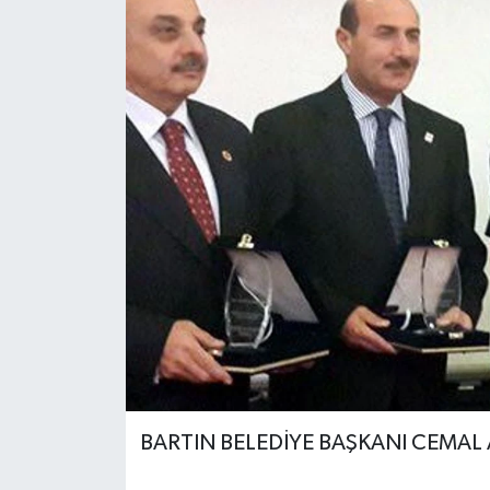
Medya
Sağlık
Sinema
Sivil Toplum
Siyaset
Spor
Tarım
Turizm
BARTIN BELEDİYE BAŞKANI CEMAL 
Yaşam