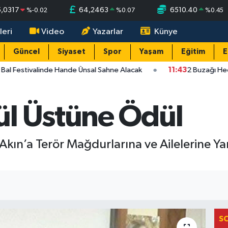
5,0317
64,2463
6510.40
%
-0.02
%
0.07
%
0.45
leri
Video
Yazarlar
Künye
Güncel
Siyaset
Spor
Yaşam
Eğitim
E
Bal Festivalinde Hande Ünsal Sahne Alacak
11:43
2 Buzağı Hedi
l Üstüne Ödül
Akın’a Terör Mağdurlarına ve Ailelerine Y
S