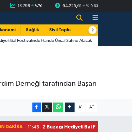
13.799
64.225,61
%
70
%
-0.63
konomi
Sağlık
Sivil Toplum
Turizm
Yerel
yeli Bal Festivalinde Hande Ünsal Sahne Alacak
ardım Derneği tarafından Başarı
-
+
A
A
ON DAKIKA
2 Buzağı Hediyeli Bal Festivalinde Ha
11:43 |