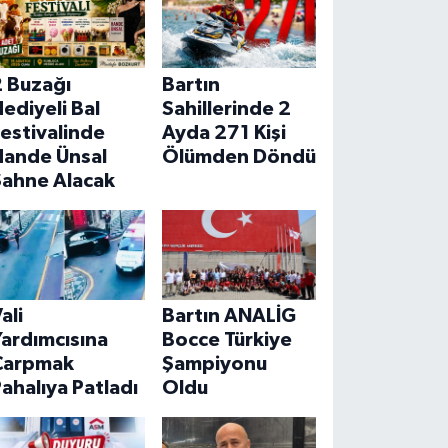
2 Buzağı
Bartın
ediyeli Bal
Sahillerinde 2
estivalinde
Ayda 271 Kişi
Hande Ünsal
Ölümden Döndü
Sahne Alacak
ali
Bartın ANALİG
ardımcısına
Bocce Türkiye
Çarpmak
Şampiyonu
ahalıya Patladı
Oldu