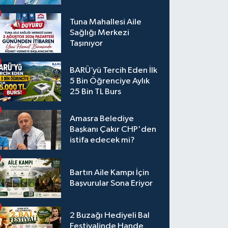
Tuna Mahallesi Aile
Sağlığı Merkezi
Taşınıyor
BARÜ’yü Tercih Eden İlk
5 Bin Öğrenciye Aylık
25 Bin TL Burs
Amasra Belediye
Başkanı Çakır CHP'den
istifa edecek mi?
Bartın Aile Kampı İçin
Başvurular Sona Eriyor
2 Buzağı Hediyeli Bal
Festivalinde Hande