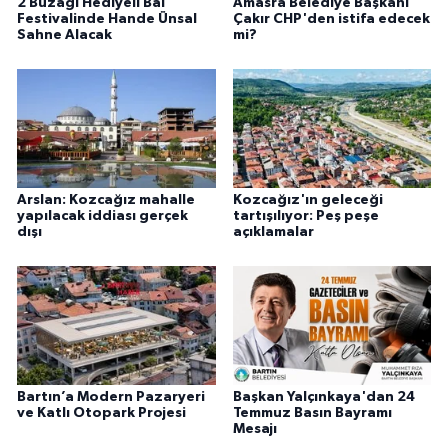
2 Buzağı Hediyeli Bal
Amasra Belediye Başkanı
Festivalinde Hande Ünsal
Çakır CHP'den istifa edecek
Sahne Alacak
mi?
Arslan: Kozcağız mahalle
Kozcağız'ın geleceği
yapılacak iddiası gerçek
tartışılıyor: Peş peşe
dışı
açıklamalar
Bartın’a Modern Pazaryeri
Başkan Yalçınkaya'dan 24
ve Katlı Otopark Projesi
Temmuz Basın Bayramı
Mesajı