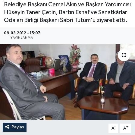
Belediye Başkanı Cemal Akın ve Başkan Yardımcısı
Medya
Hüseyin Taner Çetin, Bartın Esnaf ve Sanatkârlar
Odaları Birliği Başkanı Sabri Tutum'u ziyaret etti.
Sağlık
09.03.2012 - 15:07
YAYINLANMA
Sinema
Sivil Toplum
Siyaset
Spor
Tarım
Turizm
Paylaş
-
+
A
A
Yaşam