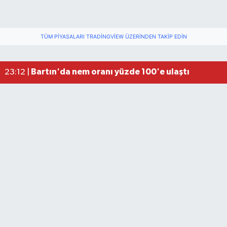
TÜM PIYASALARI TRADINGVIEW ÜZERINDEN TAKIP EDIN
Fındık üreticisinin beklediği haber: TMO fiyatı aç
22:22 |
Elektrik arızasını onanırken akıma kapılan işçi öl
15:21 |
Bartın'da nem oranı yüzde 100'e ulaştı
23:12 |