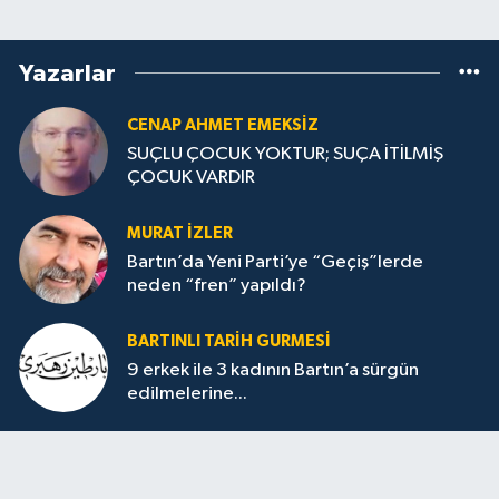
Yazarlar
CENAP AHMET EMEKSİZ
SUÇLU ÇOCUK YOKTUR; SUÇA İTİLMİŞ
ÇOCUK VARDIR
MURAT İZLER
Bartın’da Yeni Parti’ye “Geçiş”lerde
neden “fren” yapıldı?
BARTINLI TARIH GURMESI
9 erkek ile 3 kadının Bartın’a sürgün
edilmelerine...