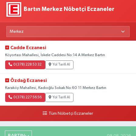
Bartın Merkez Nöbetçi Eczaneler
Cadde Eczanesi
Köyortası Mahallesi, İskele Caddesi No:14 A Merkez Bartın
0 (378) 228 53 32
Yol Tarifi Al
Özdağ Eczanesi
Karaköy Mahallesi, Kadıoğlu Sokak No:60 11 Merkez Bartın
0 (378) 227 56 56
Yol Tarifi Al
Tüm Nöbetçi Eczaneler
BARTIN
09.08.2026