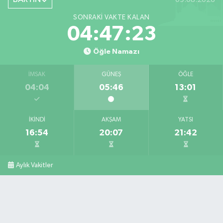
SONRAKI VAKTE KALAN
04:47:22
Öğle Namazı
İMSAK
GÜNEŞ
ÖĞLE
04:04
05:46
13:01
İKINDI
AKŞAM
YATSI
16:54
20:07
21:42
Aylık Vakitler