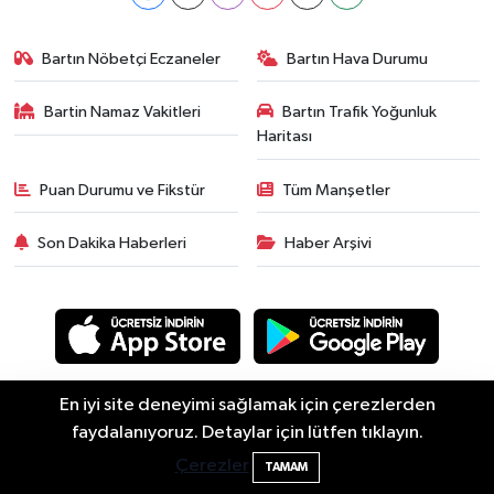
Bartın Nöbetçi Eczaneler
Bartın Hava Durumu
Bartin Namaz Vakitleri
Bartın Trafik Yoğunluk
Haritası
Puan Durumu ve Fikstür
Tüm Manşetler
Son Dakika Haberleri
Haber Arşivi
En iyi site deneyimi sağlamak için çerezlerden
Asayiş
Güncel
Siyaset
Spor
Yaşam
Eğitim
Bartın'da Şafak Operasyonu: 5 Gözaltı, 4
11:49
faydalanıyoruz. Detaylar için lütfen tıklayın.
Ekonomi
Sağlık
Sivil Toplum
Turizm
Yerel
Şüpheli Aranıyor
Çerezler
TAMAM