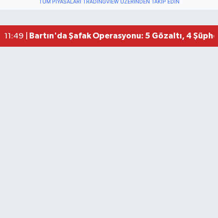
TÜM PIYASALARI TRADINGVIEW ÜZERINDEN TAKIP EDIN
Bartın'da Şafak Operasyonu: 5 Gözaltı, 4 Şüphel
11:49 |