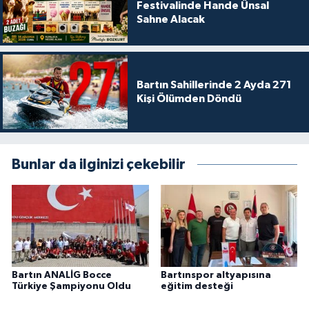
Festivalinde Hande Ünsal
Sahne Alacak
Bartın Sahillerinde 2 Ayda 271
Kişi Ölümden Döndü
Bunlar da ilginizi çekebilir
Bartın ANALİG Bocce
Bartınspor altyapısına
Türkiye Şampiyonu Oldu
eğitim desteği