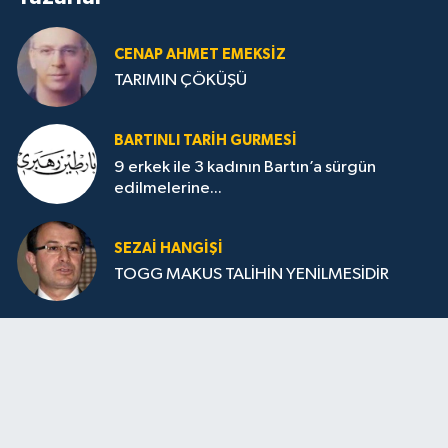
CENAP AHMET EMEKSİZ
TARIMIN ÇÖKÜŞÜ
BARTINLI TARIH GURMESI
9 erkek ile 3 kadının Bartın’a sürgün
edilmelerine...
SEZAI HANGİŞİ
TOGG MAKUS TALİHİN YENİLMESİDİR