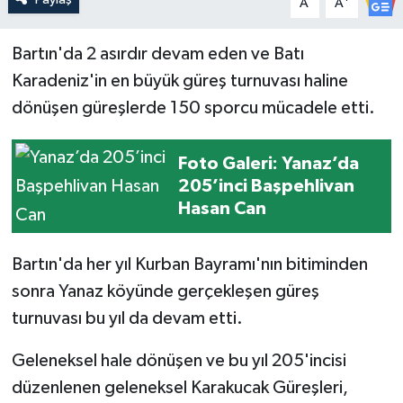
A
A
Yerel Yönetimler
Bartın'da 2 asırdır devam eden ve Batı
Karadeniz'in en büyük güreş turnuvası haline
DÜNYA
dönüşen güreşlerde 150 sporcu mücadele etti.
YEREL
Foto Galeri: Yanaz’da
205’inci Başpehlivan
Hasan Can
Bartın'da her yıl Kurban Bayramı'nın bitiminden
sonra Yanaz köyünde gerçekleşen güreş
turnuvası bu yıl da devam etti.
Geleneksel hale dönüşen ve bu yıl 205'incisi
düzenlenen geleneksel Karakucak Güreşleri,