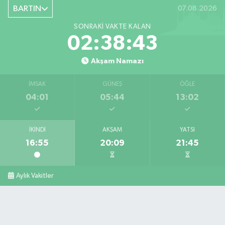
BARTIN
07.08.2026
SONRAKI VAKTE KALAN
02:38:42
Akşam Namazı
İMSAK
GÜNEŞ
ÖĞLE
04:01
05:44
13:02
İKINDI
AKŞAM
YATSI
16:55
20:09
21:45
Aylık Vakitler