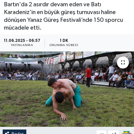
Bartın'da 2 asırdır devam eden ve Batı
Medya
Karadeniz'in en büyük güreş turnuvası haline
dönüşen Yanaz Güreş Festivali’nde 150 sporcu
Sağlık
mücadele etti.
Sinema
11.06.2025 - 06:57
1 DK
YAYINLANMA
OKUNMA SÜRESI
Sivil Toplum
Siyaset
Spor
Tarım
Turizm
Yaşam
Paylaş
-
+