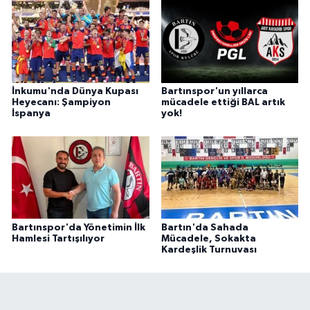
İnkumu'nda Dünya Kupası
Bartınspor'un yıllarca
Heyecanı: Şampiyon
mücadele ettiği BAL artık
İspanya
yok!
Bartınspor'da Yönetimin İlk
Bartın'da Sahada
Hamlesi Tartışılıyor
Mücadele, Sokakta
Kardeşlik Turnuvası