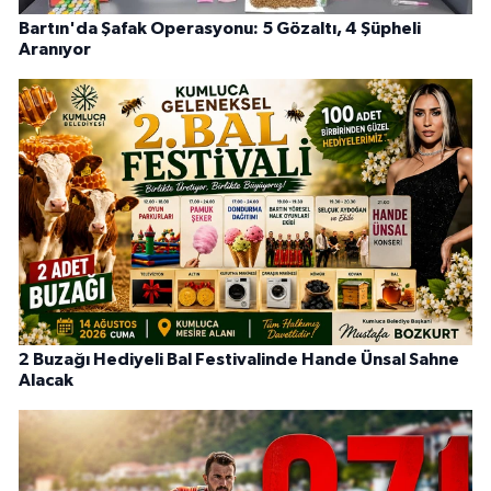
Bartın'da Şafak Operasyonu: 5 Gözaltı, 4 Şüpheli
Aranıyor
2 Buzağı Hediyeli Bal Festivalinde Hande Ünsal Sahne
Alacak