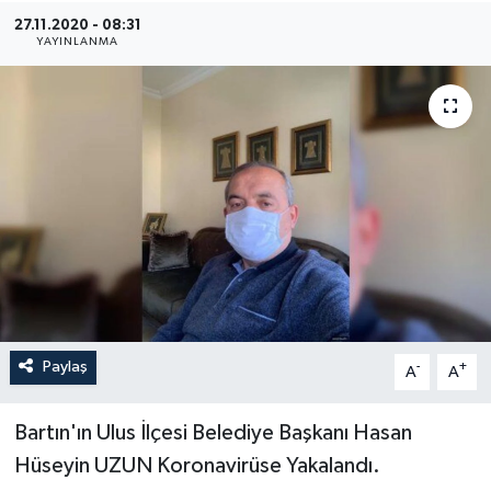
27.11.2020 - 08:31
Medya
YAYINLANMA
Sağlık
Sinema
Sivil Toplum
Siyaset
Spor
Paylaş
-
+
A
A
Tarım
Turizm
Bartın'ın Ulus İlçesi Belediye Başkanı Hasan
Hüseyin UZUN Koronavirüse Yakalandı.
Yaşam