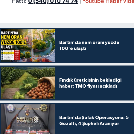
Hattı:
0 (540) 010 74 74
|
Youtube Haber Vide
Bartın'da nem oranı yüzde
100'e ulaştı
Fındık üreticisinin beklediği
haber: TMO fiyatı açıkladı
Bartın'da Şafak Operasyonu: 5
Gözaltı, 4 Şüpheli Aranıyor