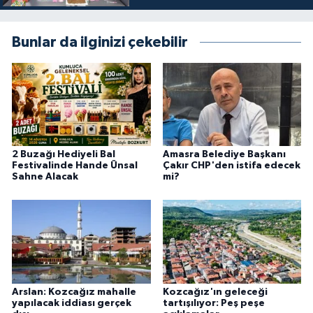
Bunlar da ilginizi çekebilir
2 Buzağı Hediyeli Bal
Amasra Belediye Başkanı
Festivalinde Hande Ünsal
Çakır CHP'den istifa edecek
Sahne Alacak
mi?
Arslan: Kozcağız mahalle
Kozcağız'ın geleceği
yapılacak iddiası gerçek
tartışılıyor: Peş peşe