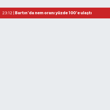
Elektrik arızasını onanırken akıma kapılan işçi öl
15:21 |
Bartın'da nem oranı yüzde 100'e ulaştı
23:12 |