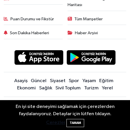
Haritası
Puan Durumu ve Fikstür
Tüm Manşetler
Son Dakika Haberleri
Haber Arşivi
Asayiş
Güncel
Siyaset
Spor
Yaşam
Eğitim
Ekonomi
Sağlık
Sivil Toplum
Turizm
Yerel
Sitede yayınlanan içerik ve yorumlardan yazarları sorumludur.
En iyi site deneyimi sağlamak için çerezlerden
Yayınlanan yorumlardan Bartın Son Dakika Haberleri | Bartın Haber |
faydalanıyoruz. Detaylar için lütfen tıklayın.
Bartın'da nem oranı yüzde 100'e ulaştı
23:12
Bartın İnfo sorumlu tutulamaz. Sitedeki tüm harici linkler ayrı bir
Çerezler
sayfada açılır. Sitemizde yayınlanan haber, köşe yazıları ve
TAMAM
fotoğraflar izin alınmaksızın kaynak gösterilse dahi, herhangi bir