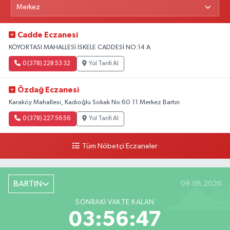
Cadde Eczanesi
KÖYORTASI MAHALLESİ İSKELE CADDESİ NO:14 A
0 (378) 228 53 32
Yol Tarifi Al
Özdağ Eczanesi
Karaköy Mahallesi, Kadıoğlu Sokak No:60 11 Merkez Bartın
0 (378) 227 56 56
Yol Tarifi Al
Tüm Nöbetçi Eczaneler
BARTIN
09.08.2026
SONRAKI VAKTE KALAN
03:56:46