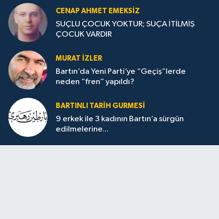
CENAP AHMET EMEKSİZ
SUÇLU ÇOCUK YOKTUR; SUÇA İTİLMİŞ
ÇOCUK VARDIR
MURAT İZLER
Bartın’da Yeni Parti’ye “Geçiş”lerde
neden “fren” yapıldı?
BARTINLI TARIH GURMESI
9 erkek ile 3 kadının Bartın’a sürgün
edilmelerine...