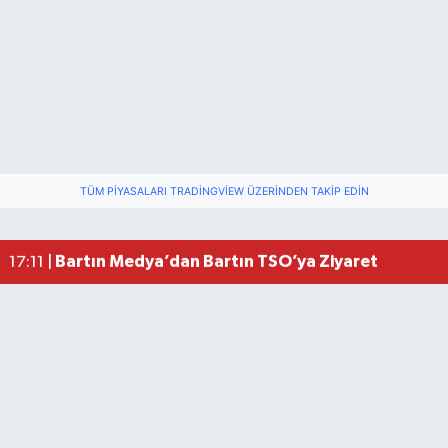
Vali Yardımcısına Çarpmak Pahalıya Patladı
15:17 |
TÜM PIYASALARI TRADINGVIEW ÜZERINDEN TAKIP EDIN
Bartın ANALİG Bocce Türkiye Şampiyonu Oldu
09:08 |
Bartın TSO'da Ortak Gündem: Ekonomi ve Sektö
17:19 |
Bartın Medya’dan Bartın TSO’ya Ziyaret
17:11 |