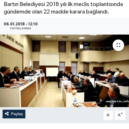
Bartın Belediyesi 2018 yılı ilk meclis toplantısında
Medya
gündemde olan 22 madde karara bağlandı.
06.01.2018 - 12:10
Sağlık
YAYINLANMA
Sinema
Sivil Toplum
Siyaset
Spor
Tarım
Turizm
Paylaş
-
+
A
A
Yaşam