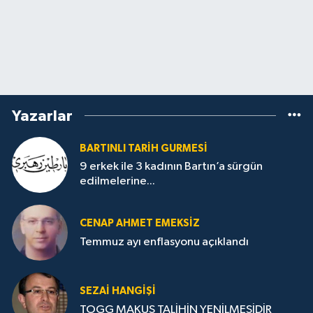
Yazarlar
BARTINLI TARIH GURMESI
9 erkek ile 3 kadının Bartın’a sürgün
edilmelerine...
CENAP AHMET EMEKSİZ
Temmuz ayı enflasyonu açıklandı
SEZAI HANGİŞİ
TOGG MAKUS TALİHİN YENİLMESİDİR