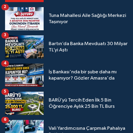
2
Tuna Mahallesi Aile Sağlığı Merkezi
Taşınıyor
3
Bartın’da Banka Mevduatı 30 Milyar
TL’yi Aştı
4
İş Bankası'nda bir şube daha mı
kapanıyor? Gözler Amasra'da
5
BARÜ’yü Tercih Eden İlk 5 Bin
Öğrenciye Aylık 25 Bin TL Burs
6
Vali Yardımcısına Çarpmak Pahalıya