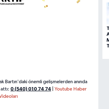
T
A
T
ak Bartın'daki önemli gelişmelerden anında
attı:
0 (540) 010 74 74
|
Youtube Haber
Videoları