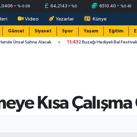
5,0406
64,2143
6510.40
%
-0.08
%
0
%
0.45
leri
Video
Yazarlar
Künye
Güncel
Siyaset
Spor
Yaşam
Eğitim
E
Hande Ünsal Sahne Alacak
11:43
2 Buzağı Hediyeli Bal Festival
tmeye Kısa Çalışm