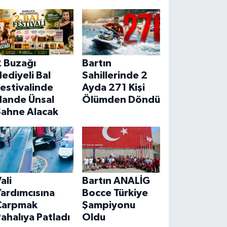
2 Buzağı
Bartın
ediyeli Bal
Sahillerinde 2
estivalinde
Ayda 271 Kişi
Hande Ünsal
Ölümden Döndü
Sahne Alacak
ali
Bartın ANALİG
ardımcısına
Bocce Türkiye
Çarpmak
Şampiyonu
ahalıya Patladı
Oldu