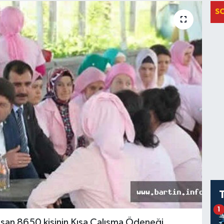
S
1
lışan 8650 kişinin Kısa Çalışma Ödeneği