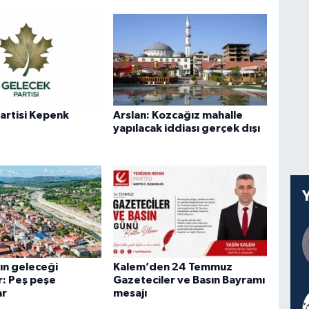
artisi Kepenk
Arslan: Kozcağız mahalle
yapılacak iddiası gerçek dışı
ın geleceği
Kalem’den 24 Temmuz
or: Peş peşe
Gazeteciler ve Basın Bayramı
ar
mesajı