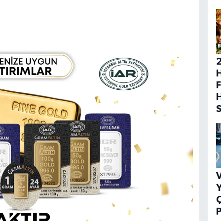
H
F
V
Y
P