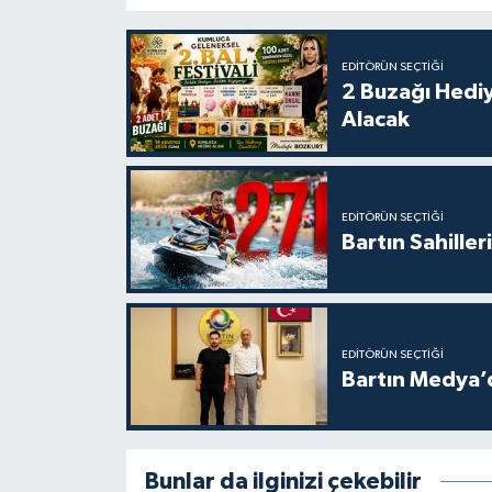
EDITÖRÜN SEÇTIĞI
2 Buzağı Hediy
Alacak
EDITÖRÜN SEÇTIĞI
Bartın Sahille
EDITÖRÜN SEÇTIĞI
Bartın Medya’
Bunlar da ilginizi çekebilir