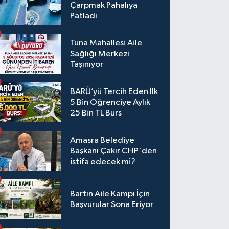
Çarpmak Pahalıya
Patladı
Tuna Mahallesi Aile
Sağlığı Merkezi
Taşınıyor
BARÜ’yü Tercih Eden İlk
5 Bin Öğrenciye Aylık
25 Bin TL Burs
Amasra Belediye
Başkanı Çakır CHP'den
istifa edecek mi?
Bartın Aile Kampı İçin
Başvurular Sona Eriyor