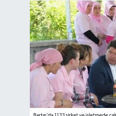
Medya
Sağlık
Sinema
Sivil Toplum
Siyaset
Spor
Tarım
Turizm
Bartın’da 1133 şirket ve işletmede ça
Yaşam