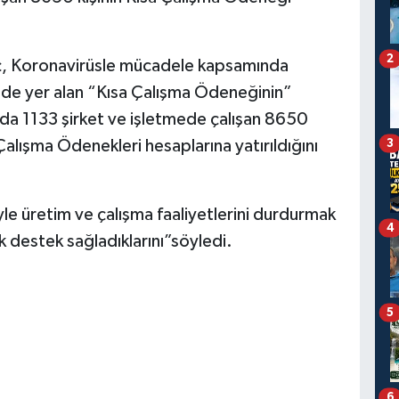
2
unç, Koronavirüsle mücadele kapsamında
nde yer alan “Kısa Çalışma Ödeneğinin”
ın’da 1133 şirket ve işletmede çalışan 8650
 Çalışma Ödenekleri hesaplarına yatırıldığını
3
le üretim ve çalışma faaliyetlerini durdurmak
4
 destek sağladıklarını”söyledi.
5
6