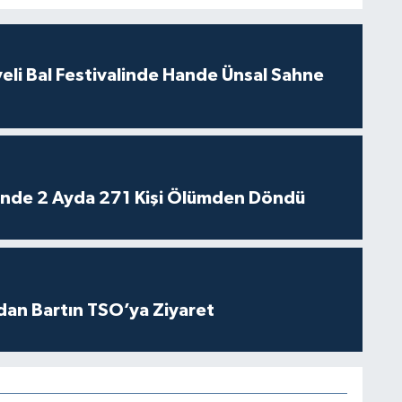
eli Bal Festivalinde Hande Ünsal Sahne
rinde 2 Ayda 271 Kişi Ölümden Döndü
dan Bartın TSO’ya Ziyaret