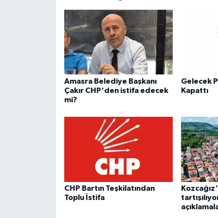
Amasra Belediye Başkanı
Gelecek P
Çakır CHP'den istifa edecek
Kapattı
mi?
CHP Bartın Teşkilatından
Kozcağız'
Toplu İstifa
tartışılıy
açıklamal