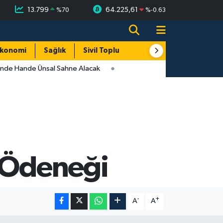
13.799
64.225,61
%
70
%
-0.63
konomi
Sağlık
Sivil Toplum
Turizm
Yerel
inde Hande Ünsal Sahne Alacak
a Ödeneği
-
+
A
A