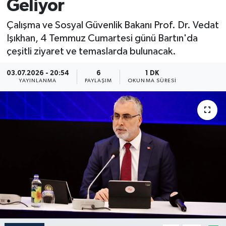
Geliyor
Medya
Çalışma ve Sosyal Güvenlik Bakanı Prof. Dr. Vedat
Işıkhan, 4 Temmuz Cumartesi günü Bartın'da
Sağlık
çeşitli ziyaret ve temaslarda bulunacak.
Sinema
03.07.2026 - 20:54
6
1 DK
YAYINLANMA
PAYLAŞIM
OKUNMA SÜRESI
Sivil Toplum
Siyaset
Spor
Tarım
Turizm
Yaşam