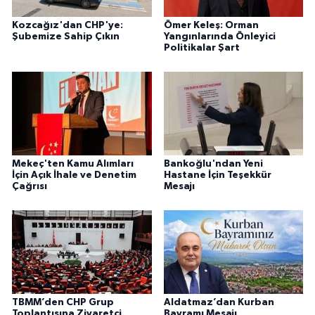
Kozcağız'dan CHP'ye:
Ömer Keleş: Orman
Şubemize Sahip Çıkın
Yangınlarında Önleyici
Politikalar Şart
Mekeç'ten Kamu Alımları
Bankoğlu'ndan Yeni
İçin Açık İhale ve Denetim
Hastane İçin Teşekkür
Çağrısı
Mesajı
TBMM’den CHP Grup
Aldatmaz’dan Kurban
Toplantısına Ziyaretçi
Bayramı Mesajı