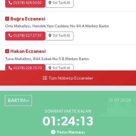
0 (378) 426 50 03
Yol Tarifi Al
Buğra Eczanesi
Orta Mahallesi, Hendek Yanı Caddesi No:44 A Merkez Bartın
0 (378) 227 27 37
Yol Tarifi Al
Hakan Eczanesi
Tuna Mahallesi, 844.Sokak No:5 B Merkez Bartın
0 (378) 228 70 70
Yol Tarifi Al
Tüm Nöbetçi Eczaneler
Sıfa Eczanesi
Merkez Mahallesi, Cumhuriyet Caddesi No:41 A-B Kozcağız Bartın
BARTIN
21.07.2026
0 (378) 233 11 32
Yol Tarifi Al
SONRAKI VAKTE KALAN
Egemen Eczanesi
01:24:12
Kum Mahallesi, Cumhuriyet Caddesi, Kumsal Apt. No:42 A Amasra Bartın
Yatsı Namazı
0 (378) 315 23 23
Yol Tarifi Al