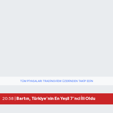
Bartın Adliyesi'nde Yangın! Bina Tahliye Edildi
13:23 |
Bartınlı Mustafa Kutay'dan YKS'de Türkiye Dere
12:00 |
TÜM PIYASALARI TRADINGVIEW ÜZERINDEN TAKIP EDIN
Bartın'da Emekliler Geziyor
10:30 |
YKS sonuçları açıklandı, İşte Şampiyonlar
07:51 |
Bartın, Türkiye'nin En Yeşil 7'nci İli Oldu
20:58 |