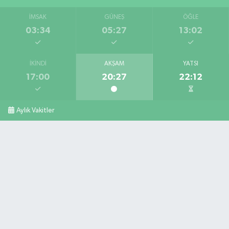
İMSAK
GÜNEŞ
ÖĞLE
Arıf Eczanesi
03:34
05:27
13:02
Hürriyet Caddesi, No:18 A Ulus Bartın
0 (378) 416 21 06
Yol Tarifi Al
İKINDI
AKŞAM
YATSI
17:00
20:27
22:12
Aylık Vakitler