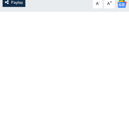
Paylaş
-
+
A
A
Yerel Yönetimler
DÜNYA
YEREL