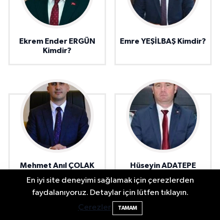
Ekrem Ender ERGÜN
Emre YEŞİLBAŞ Kimdir?
Kimdir?
Mehmet Anıl ÇOLAK
Hüseyin ADATEPE
Kimdir?
En iyi site deneyimi sağlamak için çerezlerden
Bartın Adliyesi'nde Yangın! Bina Tahliye
13:23
faydalanıyoruz. Detaylar için lütfen tıklayın.
Edildi
Çerezler
TAMAM