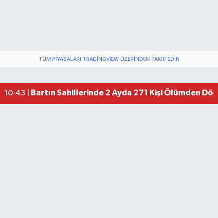
TÜM PIYASALARI TRADINGVIEW ÜZERINDEN TAKIP EDIN
Bartın Sahillerinde 2 Ayda 271 Kişi Ölümden Dö
10:43 |