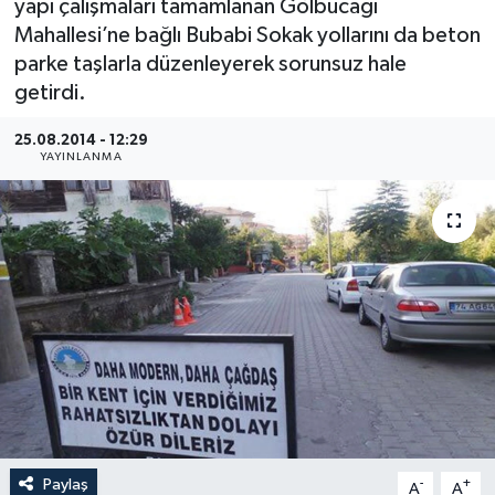
yapı çalışmaları tamamlanan Gölbucağı
Mahallesi’ne bağlı Bubabi Sokak yollarını da beton
Medya
parke taşlarla düzenleyerek sorunsuz hale
getirdi.
Sağlık
25.08.2014 - 12:29
Sinema
YAYINLANMA
Sivil Toplum
Siyaset
Spor
Tarım
Turizm
Paylaş
-
+
Yaşam
A
A