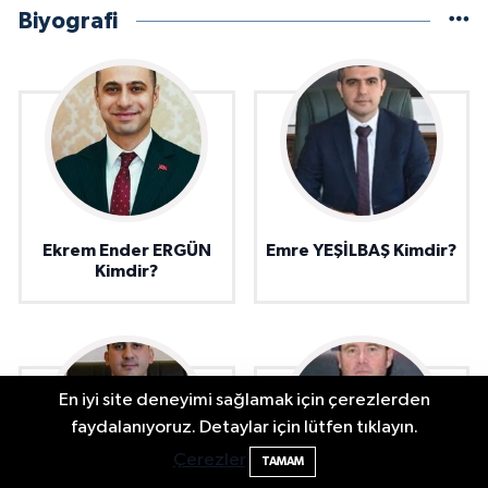
Biyografi
Ekrem Ender ERGÜN
Emre YEŞİLBAŞ Kimdir?
Kimdir?
En iyi site deneyimi sağlamak için çerezlerden
Bartın Sahillerinde 2 Ayda 271 Kişi
10:43
faydalanıyoruz. Detaylar için lütfen tıklayın.
Ölümden Döndü
Çerezler
TAMAM