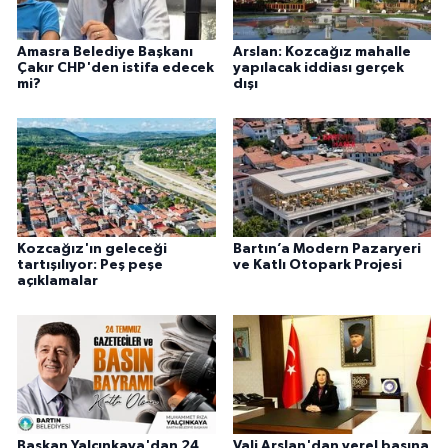
Amasra Belediye Başkanı
Arslan: Kozcağız mahalle
Çakır CHP'den istifa edecek
yapılacak iddiası gerçek
mi?
dışı
Kozcağız'ın geleceği
Bartın’a Modern Pazaryeri
tartışılıyor: Peş peşe
ve Katlı Otopark Projesi
açıklamalar
Başkan Yalçınkaya'dan 24
Vali Arslan'dan yerel basına