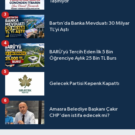
Taşınıyor
3
Bartın’da Banka Mevduatı 30 Milyar
TL’yi Aştı
4
BARÜ’yü Tercih Eden İlk 5 Bin
Öğrenciye Aylık 25 Bin TL Burs
5
Gelecek Partisi Kepenk Kapattı
6
Amasra Belediye Başkanı Çakır
CHP'den istifa edecek mi?