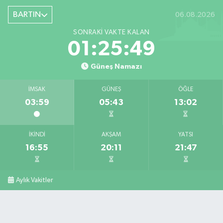
BARTIN
06.08.2026
SONRAKI VAKTE KALAN
01:25:48
Güneş Namazı
İMSAK
GÜNEŞ
ÖĞLE
03:59
05:43
13:02
İKINDI
AKŞAM
YATSI
16:55
20:11
21:47
Aylık Vakitler