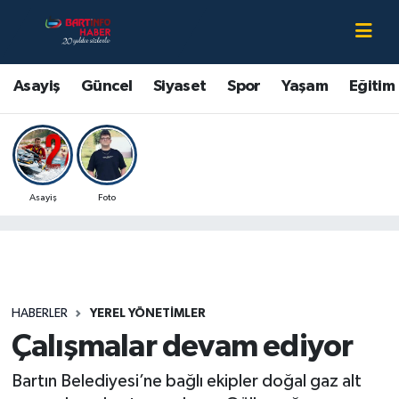
Asayiş
Bartın Nöbetçi Eczaneler
Asayiş
Güncel
Siyaset
Spor
Yaşam
Eğitim
Bartın Hakkında
Bartın Hava Durumu
Çevre
Bartin Namaz Vakitleri
Asayiş
Foto
Eğitim
Bartın Trafik Yoğunluk Haritası
Ekonomi
Süper Lig Puan Durumu ve Fikstür
Güncel
Tüm Manşetler
HABERLER
YEREL YÖNETIMLER
Çalışmalar devam ediyor
Kültür-Sanat
Son Dakika Haberleri
Bartın Belediyesi’ne bağlı ekipler doğal gaz alt
Magazin
Haber Arşivi