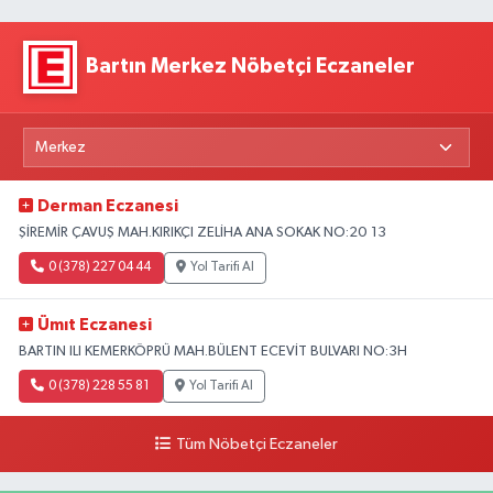
Bartın Merkez Nöbetçi Eczaneler
Derman Eczanesi
ŞİREMİR ÇAVUŞ MAH.KIRIKÇI ZELİHA ANA SOKAK NO:20 13
0 (378) 227 04 44
Yol Tarifi Al
Ümıt Eczanesi
BARTIN ILI KEMERKÖPRÜ MAH.BÜLENT ECEVİT BULVARI NO:3H
0 (378) 228 55 81
Yol Tarifi Al
Tüm Nöbetçi Eczaneler