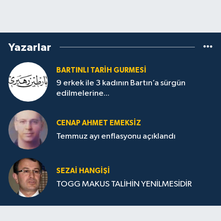
Yazarlar
BARTINLI TARIH GURMESI
9 erkek ile 3 kadının Bartın’a sürgün
edilmelerine...
CENAP AHMET EMEKSİZ
Temmuz ayı enflasyonu açıklandı
SEZAI HANGİŞİ
TOGG MAKUS TALİHİN YENİLMESİDİR