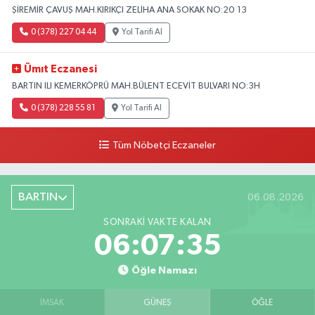
ŞİREMİR ÇAVUŞ MAH.KIRIKÇI ZELİHA ANA SOKAK NO:20 13
0 (378) 227 04 44
Yol Tarifi Al
Ümıt Eczanesi
BARTIN ILI KEMERKÖPRÜ MAH.BÜLENT ECEVİT BULVARI NO:3H
0 (378) 228 55 81
Yol Tarifi Al
Tüm Nöbetçi Eczaneler
BARTIN
06.08.2026
SONRAKI VAKTE KALAN
06:07:34
Öğle Namazı
İMSAK
GÜNEŞ
ÖĞLE