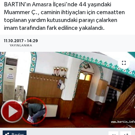
BARTIN'ın Amasra İlçesi'nde 44 yaşındaki
Medya
Muammer Ç., caminin ihtiyaçları için cemaatten
toplanan yardım kutusundaki parayı çalarken
Sağlık
imam tarafından fark edilince yakalandı.
Sinema
11.10.2017 - 14:29
YAYINLANMA
Sivil Toplum
Siyaset
Spor
Tarım
Turizm
Yaşam
Paylaş
-
+