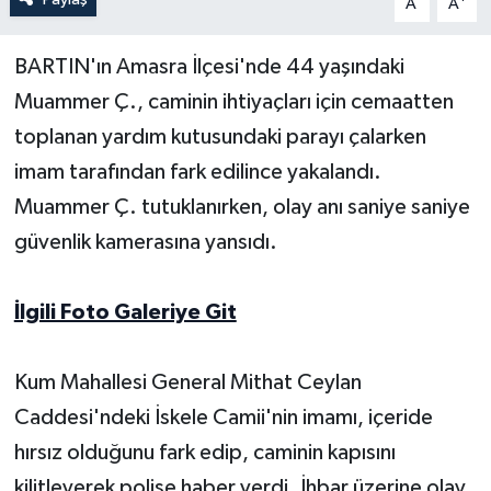
A
A
Yerel Yönetimler
BARTIN'ın Amasra İlçesi'nde 44 yaşındaki
Muammer Ç., caminin ihtiyaçları için cemaatten
DÜNYA
toplanan yardım kutusundaki parayı çalarken
YEREL
imam tarafından fark edilince yakalandı.
Muammer Ç. tutuklanırken, olay anı saniye saniye
güvenlik kamerasına yansıdı.
İlgili Foto Galeriye Git
Kum Mahallesi General Mithat Ceylan
Caddesi'ndeki İskele Camii'nin imamı, içeride
hırsız olduğunu fark edip, caminin kapısını
kilitleyerek polise haber verdi. İhbar üzerine olay