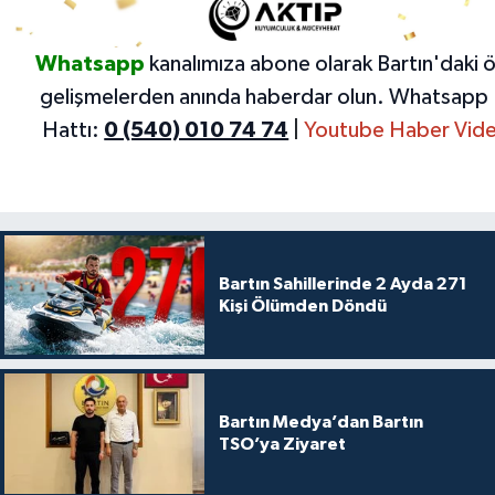
Whatsapp
kanalımıza abone olarak Bartın'daki 
gelişmelerden anında haberdar olun.
Whatsapp 
Hattı:
0 (540) 010 74 74
|
Youtube Haber Vide
Bartın Sahillerinde 2 Ayda 271
Kişi Ölümden Döndü
Bartın Medya’dan Bartın
TSO’ya Ziyaret