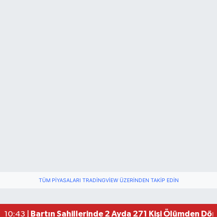
TÜM PIYASALARI TRADINGVIEW ÜZERINDEN TAKIP EDIN
Bartın Sahillerinde 2 Ayda 271 Kişi Ölümden Dö
10:43 |