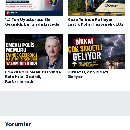
1,5 Ton Uyuşturucu Ele
Kaza Yerinde Patlayan
Geçirildi: Bartın da Listede
Lastik Polisi Hastanelik Etti
Emekli Polis Memuru Evinde
Dikkat ! Çok Şiddetli
Kalp Krizi Geçirdi,
Geliyor
Kurtarılamadı
Yorumlar