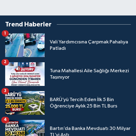
Trend Haberler
1
Vali Yardımcısına Çarpmak Pahalıya
Patladı
2
Tuna Mahallesi Aile Sağlığı Merkezi
Taşınıyor
3
BARÜ’yü Tercih Eden İlk 5 Bin
Öğrenciye Aylık 25 Bin TL Burs
4
Bartın’da Banka Mevduatı 30 Milyar
TL’yi Aştı