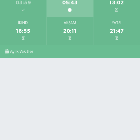
03:59
05:43
13:02
İKINDI
AKŞAM
YATSI
16:55
20:11
21:47
Aylık Vakitler