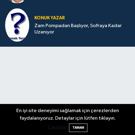
KONUK YAZAR
Zam Pompadan Başlıyor, Sofraya Kadar
Uzanıyor
En iyi site deneyimi sağlamak için çerezlerden
Bartın Aile Kampı İçin Başvurular Sona
10:24
faydalanıyoruz. Detaylar için lütfen tıklayın.
Eriyor
Çerezler
TAMAM