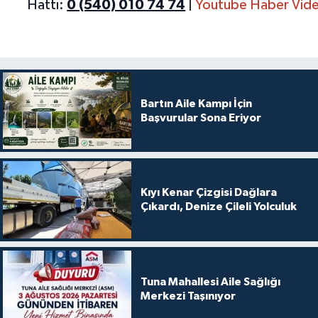
Hattı:
0 (540) 010 74 74
|
Youtube Haber Vide
Bartın Aile Kampı İçin
Başvurular Sona Eriyor
Kıyı Kenar Çizgisi Dağlara
Çıkardı, Denize Çileli Yolculuk
Tuna Mahallesi Aile Sağlığı
Merkezi Taşınıyor