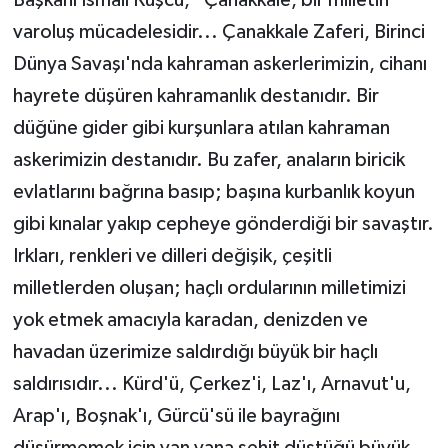
varoluş mücadelesidir... Çanakkale Zaferi, Birinci
Dünya Savaşı'nda kahraman askerlerimizin, cihanı
hayrete düşüren kahramanlık destanıdır. Bir
düğüne gider gibi kurşunlara atılan kahraman
askerimizin destanıdır. Bu zafer, anaların biricik
evlatlarını bağrına basıp; başına kurbanlık koyun
gibi kınalar yakıp cepheye gönderdiği bir savaştır.
Irkları, renkleri ve dilleri değişik, çeşitli
milletlerden oluşan; haçlı ordularının milletimizi
yok etmek amacıyla karadan, denizden ve
havadan üzerimize saldırdığı büyük bir haçlı
saldırısıdır... Kürd'ü, Çerkez'i, Laz'ı, Arnavut'u,
Arap'ı, Boşnak'ı, Gürcü'sü ile bayrağını
düşürmemek için yan yana şehit düştüğü büyük