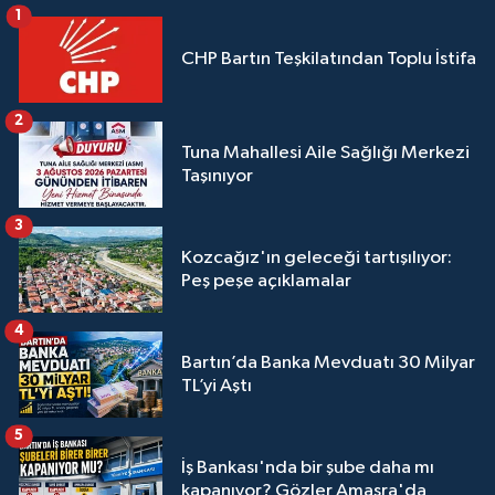
1
CHP Bartın Teşkilatından Toplu İstifa
2
Tuna Mahallesi Aile Sağlığı Merkezi
Taşınıyor
3
Kozcağız'ın geleceği tartışılıyor:
Peş peşe açıklamalar
4
Bartın’da Banka Mevduatı 30 Milyar
TL’yi Aştı
5
İş Bankası'nda bir şube daha mı
kapanıyor? Gözler Amasra'da