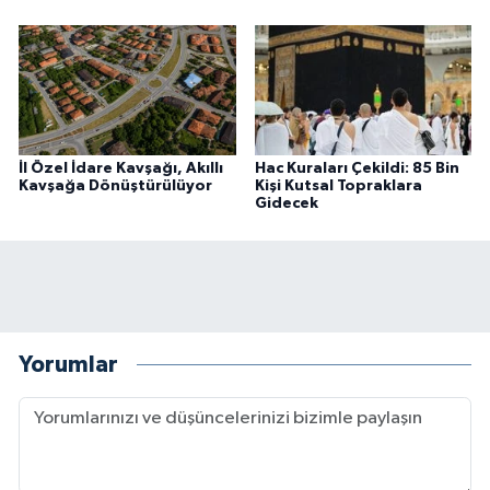
İl Özel İdare Kavşağı, Akıllı
Hac Kuraları Çekildi: 85 Bin
Kavşağa Dönüştürülüyor
Kişi Kutsal Topraklara
Gidecek
Yorumlar