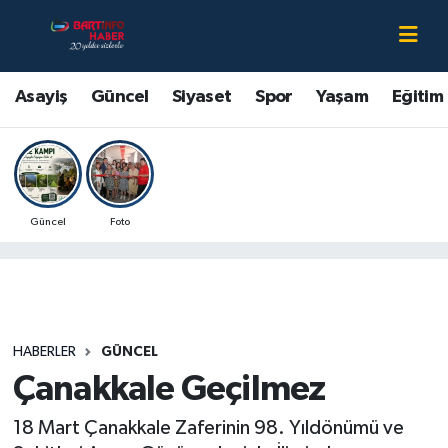
Asayiş
Bartın Nöbetçi Eczaneler
Asayiş
Güncel
Siyaset
Spor
Yaşam
Eğitim
Bartın Hakkında
Bartın Hava Durumu
Çevre
Bartin Namaz Vakitleri
Güncel
Foto
Eğitim
Bartın Trafik Yoğunluk Haritası
Ekonomi
Süper Lig Puan Durumu ve Fikstür
Güncel
Tüm Manşetler
HABERLER
GÜNCEL
Çanakkale Geçilmez
Kültür-Sanat
Son Dakika Haberleri
18 Mart Çanakkale Zaferinin 98. Yıldönümü ve
Magazin
Haber Arşivi