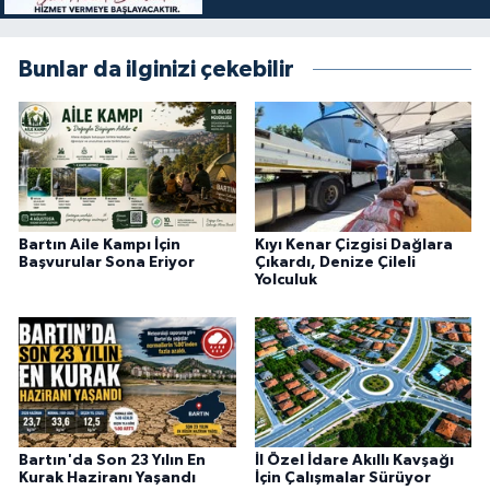
Bunlar da ilginizi çekebilir
Bartın Aile Kampı İçin
Kıyı Kenar Çizgisi Dağlara
Başvurular Sona Eriyor
Çıkardı, Denize Çileli
Yolculuk
Bartın'da Son 23 Yılın En
İl Özel İdare Akıllı Kavşağı
Kurak Haziranı Yaşandı
İçin Çalışmalar Sürüyor