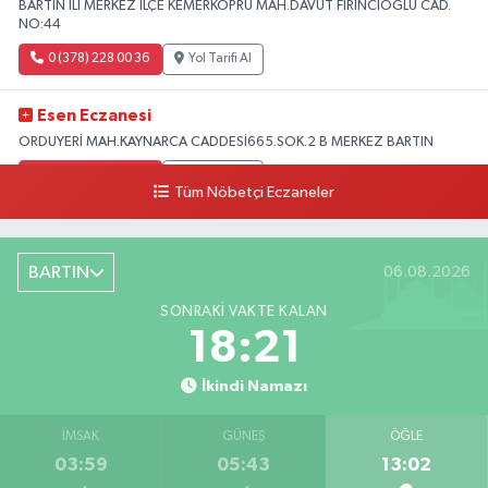
BARTIN ILI MERKEZ ILÇE KEMERKÖPRÜ MAH.DAVUT FIRINCIOGLU CAD.
NO:44
0 (378) 228 00 36
Yol Tarifi Al
Esen Eczanesi
ORDUYERİ MAH.KAYNARCA CADDESİ665.SOK.2 B MERKEZ BARTIN
0 (378) 502 33 32
Yol Tarifi Al
Tüm Nöbetçi Eczaneler
Çolpak Eczanesi
Şiremirçavuş Mahallesi, Kırıkçı Zeliha Ana Sokak No:20 8 Merkez Bartın
BARTIN
06.08.2026
0 (378) 227 85 45
Yol Tarifi Al
SONRAKI VAKTE KALAN
18:20
İkindi Namazı
İMSAK
GÜNEŞ
ÖĞLE
03:59
05:43
13:02