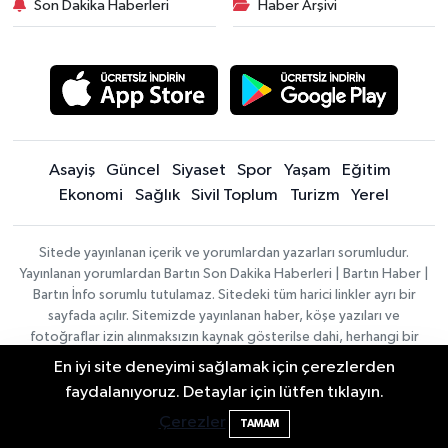
Son Dakika Haberleri
Haber Arşivi
Asayiş
Güncel
Siyaset
Spor
Yaşam
Eğitim
Ekonomi
Sağlık
Sivil Toplum
Turizm
Yerel
Sitede yayınlanan içerik ve yorumlardan yazarları sorumludur.
Yayınlanan yorumlardan Bartın Son Dakika Haberleri | Bartın Haber |
Bartın İnfo sorumlu tutulamaz. Sitedeki tüm harici linkler ayrı bir
sayfada açılır. Sitemizde yayınlanan haber, köşe yazıları ve
fotoğraflar izin alınmaksızın kaynak gösterilse dahi, herhangi bir
ortamda kullanılamaz ve yayınlanamaz
En iyi site deneyimi sağlamak için çerezlerden
2 Buzağı Hediyeli Bal Festivalinde Hande
11:43
faydalanıyoruz. Detaylar için lütfen tıklayın.
Ünsal Sahne Alacak
Haber
Asayiş
Sağlık
Spor
Güncel
Çerezler
TAMAM
Yazılımı:
TE
Siyaset
Yaşam
Turizm
Eğitim