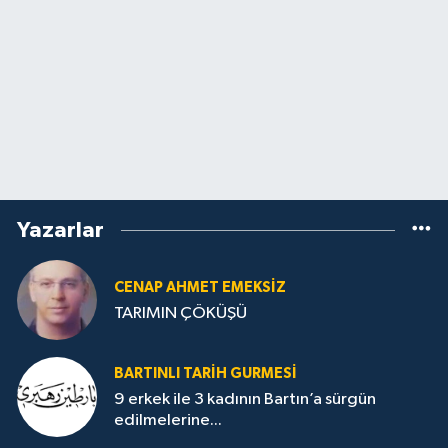
Yazarlar
CENAP AHMET EMEKSİZ
TARIMIN ÇÖKÜŞÜ
BARTINLI TARIH GURMESI
9 erkek ile 3 kadının Bartın’a sürgün
edilmelerine...