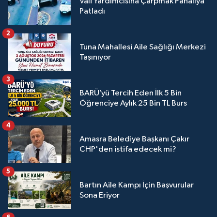
Vali Yardımcısına Çarpmak Pahalıya
Patladı
2
Tuna Mahallesi Aile Sağlığı Merkezi
Taşınıyor
3
BARÜ’yü Tercih Eden İlk 5 Bin
Öğrenciye Aylık 25 Bin TL Burs
4
Amasra Belediye Başkanı Çakır
CHP'den istifa edecek mi?
5
Bartın Aile Kampı İçin Başvurular
Sona Eriyor