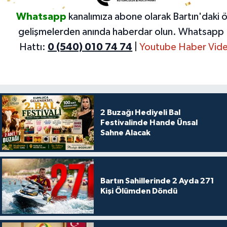
Whatsapp
kanalımıza abone olarak Bartın'daki 
gelişmelerden anında haberdar olun.
Whatsapp 
Hattı:
0 (540) 010 74 74
|
Youtube Haber Vide
2 Buzağı Hediyeli Bal
Festivalinde Hande Ünsal
Sahne Alacak
Bartın Sahillerinde 2 Ayda 271
Kişi Ölümden Döndü