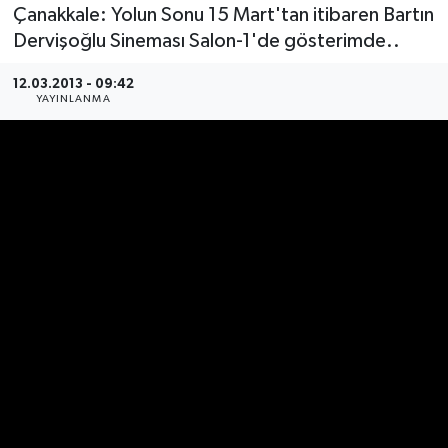
Çanakkale: Yolun Sonu 15 Mart'tan itibaren Bartın
Medya
Dervişoğlu Sineması Salon-1'de gösterimde..
12.03.2013 - 09:42
Sağlık
YAYINLANMA
Sinema
Sivil Toplum
Siyaset
Spor
Tarım
Turizm
Yaşam