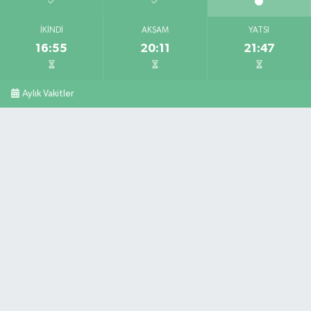
İKINDI
AKŞAM
YATSI
16:55
20:11
21:47
Aylık Vakitler