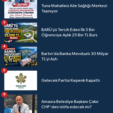
Tuna Mahallesi Aile Sağlığı Merkezi
Taşınıyor
3
BARÜ’yü Tercih Eden İlk 5 Bin
Öğrenciye Aylık 25 Bin TL Burs
4
Bartın’da Banka Mevduatı 30 Milyar
TL’yi Aştı
5
Gelecek Partisi Kepenk Kapattı
6
Amasra Belediye Başkanı Çakır
CHP'den istifa edecek mi?