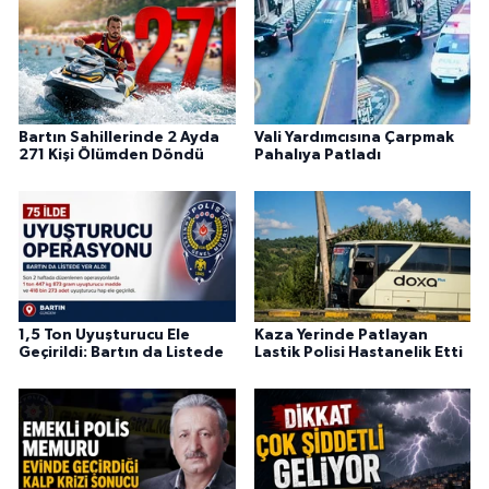
Bartın Sahillerinde 2 Ayda
Vali Yardımcısına Çarpmak
271 Kişi Ölümden Döndü
Pahalıya Patladı
1,5 Ton Uyuşturucu Ele
Kaza Yerinde Patlayan
Geçirildi: Bartın da Listede
Lastik Polisi Hastanelik Etti