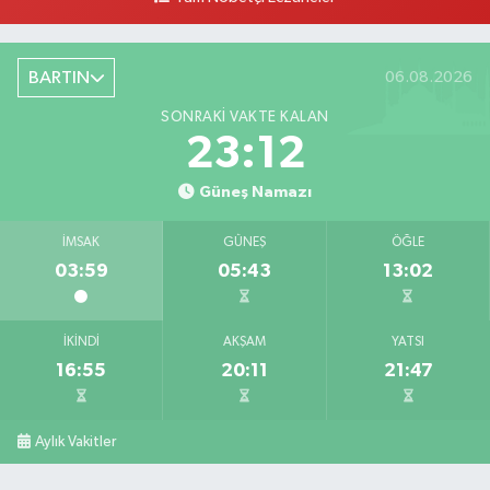
BARTIN
06.08.2026
SONRAKI VAKTE KALAN
23:11
Güneş Namazı
İMSAK
GÜNEŞ
ÖĞLE
03:59
05:43
13:02
İKINDI
AKŞAM
YATSI
16:55
20:11
21:47
Aylık Vakitler