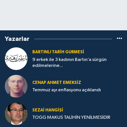
Yazarlar
BARTINLI TARIH GURMESI
9 erkek ile 3 kadının Bartın’a sürgün
edilmelerine...
CENAP AHMET EMEKSİZ
Temmuz ayı enflasyonu açıklandı
SEZAI HANGİŞİ
TOGG MAKUS TALİHİN YENİLMESİDİR