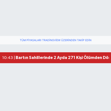
TÜM PIYASALARI TRADINGVIEW ÜZERINDEN TAKIP EDIN
Bartın Sahillerinde 2 Ayda 271 Kişi Ölümden Dö
10:43 |