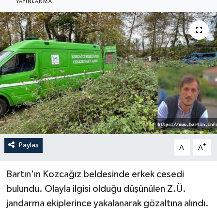
YAYINLANMA
Medya
Sağlık
Sinema
Sivil Toplum
Siyaset
Spor
Paylaş
-
+
A
A
Tarım
Bartın'ın Kozcağız beldesinde erkek cesedi
bulundu. Olayla ilgisi olduğu düşünülen Z.Ü.
Turizm
jandarma ekiplerince yakalanarak gözaltına alındı.
Yaşam