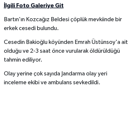
İlgili Foto Galeriye Git
Yerel Yönetimler
Bartın'ın Kozcağız Beldesi çöplük mevkiinde bir
erkek cesedi bulundu.
DÜNYA
Cesedin Bakioğlu köyünden Emrah Üstünsoy'a ait
YEREL
olduğu ve 2-3 saat önce vurularak öldürüldüğü
tahmin ediliyor.
Olay yerine çok sayıda Jandarma olay yeri
inceleme ekibi ve ambulans sevkedildi.