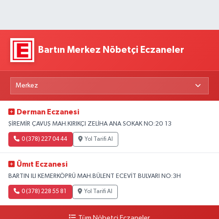
Bartın Merkez Nöbetçi Eczaneler
Derman Eczanesi
ŞİREMİR ÇAVUŞ MAH.KIRIKÇI ZELİHA ANA SOKAK NO:20 13
0 (378) 227 04 44
Yol Tarifi Al
Ümıt Eczanesi
BARTIN ILI KEMERKÖPRÜ MAH.BÜLENT ECEVİT BULVARI NO:3H
0 (378) 228 55 81
Yol Tarifi Al
Tüm Nöbetçi Eczaneler