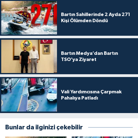
Bartın Sahillerinde 2 Ayda 271
Kişi Ölümden Döndü
Bartın Medya’dan Bartın
TSO’ya Ziyaret
Vali Yardımcısına Çarpmak
Pahalıya Patladı
Bunlar da ilginizi çekebilir