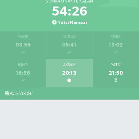
SONRAKI VAKTE KALAN
54:25
Yatsı Namazı
İMSAK
GÜNEŞ
ÖĞLE
03:56
05:41
13:02
İKINDI
AKŞAM
YATSI
16:56
20:13
21:50
Aylık Vakitler