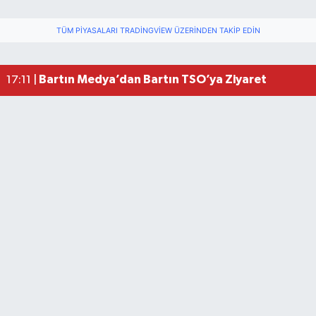
Vali Yardımcısına Çarpmak Pahalıya Patladı
15:17 |
TÜM PIYASALARI TRADINGVIEW ÜZERINDEN TAKIP EDIN
Bartın ANALİG Bocce Türkiye Şampiyonu Oldu
09:08 |
Bartın TSO'da Ortak Gündem: Ekonomi ve Sektö
17:19 |
Bartın Medya’dan Bartın TSO’ya Ziyaret
17:11 |