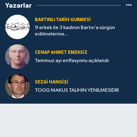
Yazarlar
BARTINLI TARIH GURMESI
9 erkek ile 3 kadının Bartın’a sürgün
edilmelerine...
CENAP AHMET EMEKSİZ
Temmuz ayı enflasyonu açıklandı
SEZAI HANGİŞİ
TOGG MAKUS TALİHİN YENİLMESİDİR