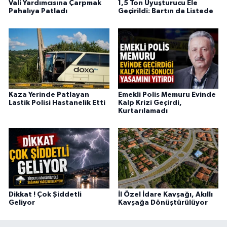
Vali Yardımcısına Çarpmak
1,5 Ton Uyuşturucu Ele
Pahalıya Patladı
Geçirildi: Bartın da Listede
Kaza Yerinde Patlayan
Emekli Polis Memuru Evinde
Lastik Polisi Hastanelik Etti
Kalp Krizi Geçirdi,
Kurtarılamadı
Dikkat ! Çok Şiddetli
İl Özel İdare Kavşağı, Akıllı
Geliyor
Kavşağa Dönüştürülüyor