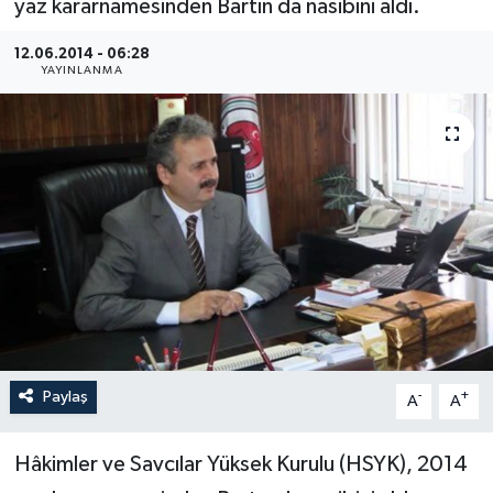
yaz kararnamesinden Bartın da nasibini aldı.
Medya
12.06.2014 - 06:28
YAYINLANMA
Sağlık
Sinema
Sivil Toplum
Siyaset
Spor
Tarım
Paylaş
-
+
A
A
Turizm
Hâkimler ve Savcılar Yüksek Kurulu (HSYK), 2014
Yaşam