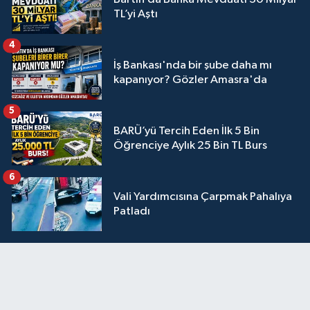
TL’yi Aştı
4
İş Bankası'nda bir şube daha mı
kapanıyor? Gözler Amasra'da
5
BARÜ’yü Tercih Eden İlk 5 Bin
Öğrenciye Aylık 25 Bin TL Burs
6
Vali Yardımcısına Çarpmak Pahalıya
Patladı