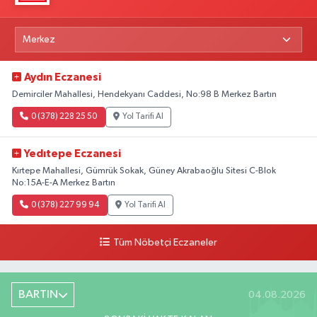
Aydın Eczanesi
Demirciler Mahallesi, Hendekyanı Caddesi, No:98 B Merkez Bartın
0 (378) 228 25 50
Yol Tarifi Al
Yedıtepe Eczanesi
Kırtepe Mahallesi, Gümrük Sokak, Güney Akrabaoğlu Sitesi C-Blok
No:15A-E-A Merkez Bartın
0 (378) 227 99 94
Yol Tarifi Al
Tüm Nöbetçi Eczaneler
BARTIN
04.08.2026