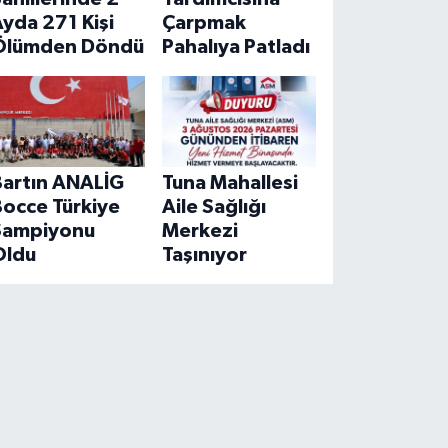
yda 271 Kişi
Çarpmak
Ölümden Döndü
Pahalıya Patladı
Bartın ANALİG
Tuna Mahallesi
Bocce Türkiye
Aile Sağlığı
Şampiyonu
Merkezi
Oldu
Taşınıyor