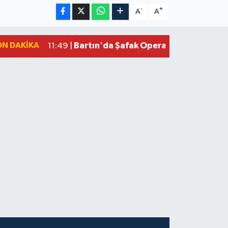
-
+
A
A
ON DAKIKA
Bartın'da Şafak Operasyonu: 5 Gözalt
11:49 |