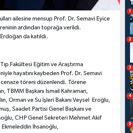
1
lları ailesine mensup Prof. Dr. Semavi Eyice
eninin ardından toprağa verildi.
rdoğan da katıldı.
2
Tıp Fakültesi Eğitim ve Araştırma
3
iyle hayatını kaybeden Prof. Dr. Semavi
ti cenaze töreni düzenlendi. Törene
n, TBMM Başkanı İsmail Kahraman,
4
n, Orman ve Su İşleri Bakanı Veysel Eroğlu,
muş, Saadet Partisi Genel Başkanı ve
aoğlu, CHP Genel Sekreteri Mehmet Akif
5
i Ekmeleddin İhsanoğlu,