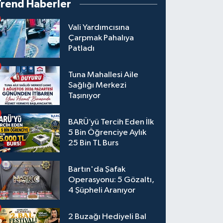
Trend Haberler
Vali Yardımcısına
Çarpmak Pahalıya
Patladı
Tuna Mahallesi Aile
Sağlığı Merkezi
Taşınıyor
BARÜ’yü Tercih Eden İlk
5 Bin Öğrenciye Aylık
25 Bin TL Burs
Bartın'da Şafak
Operasyonu: 5 Gözaltı,
4 Şüpheli Aranıyor
2 Buzağı Hediyeli Bal