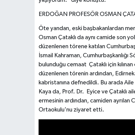
yaşıyorum.” diye konuştu.
ERDOĞAN PROFESÖR OSMAN ÇATAKL
Öte yandan, eski başbakanlardan merh
Osman Çataklı da aynı camide son yol
düzenlenen törene katılan Cumhurbaş
İsmail Kahraman, Cumhurbaşkanlığı Söz
bulunduğu cemaat Çataklı için kılınan 
düzenlenen törenin ardından, Edirneka
kabristanına defnedildi. Bu arada Aile
Kaya da, Prof. Dr. Eyice ve Çataklı aile
ermesinin ardından, camiden ayrılan
Ortaokulu'nu ziyaret etti.