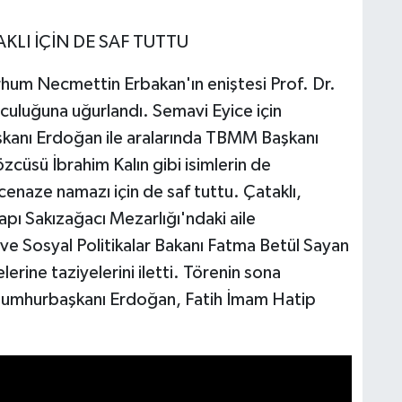
I İÇİN DE SAF TUTTU
um Necmettin Erbakan'ın eniştesi Prof. Dr.
culuğuna uğurlandı. Semavi Eyice için
kanı Erdoğan ile aralarında TBMM Başkanı
cüsü İbrahim Kalın gibi isimlerin de
cenaze namazı için de saf tuttu. Çataklı,
pı Sakızağacı Mezarlığı'ndaki aile
 ve Sosyal Politikalar Bakanı Fatma Betül Sayan
lerine taziyelerini iletti. Törenin sona
 Cumhurbaşkanı Erdoğan, Fatih İmam Hatip