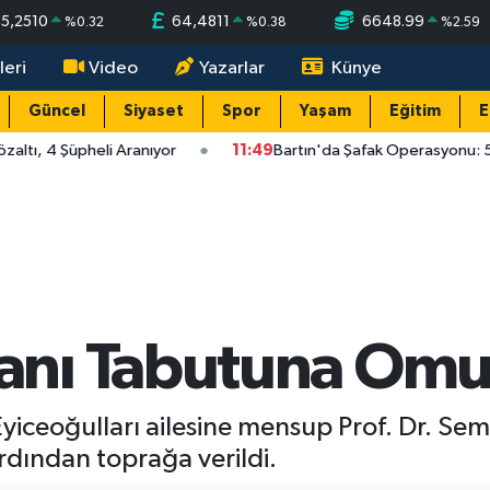
55,2510
64,4811
6648.99
%
0.32
%
0.38
%
2.59
leri
Video
Yazarlar
Künye
Güncel
Siyaset
Spor
Yaşam
Eğitim
E
ltı, 4 Şüpheli Aranıyor
11:49
Bartın'da Şafak Operasyonu: 5 G
nı Tabutuna Omuz
yiceoğulları ailesine mensup Prof. Dr. Sem
dından toprağa verildi.