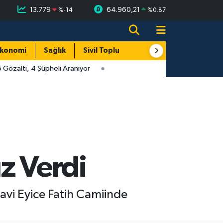
13.779
64.960,21
%
-14
%
0.87
konomi
Sağlık
Sivil Toplum
Turizm
Yerel
özaltı, 4 Şüpheli Aranıyor
 Verdi
avi Eyice Fatih Camiinde