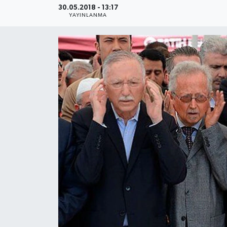
30.05.2018 - 13:17
YAYINLANMA
Medya
Sağlık
Sinema
Sivil Toplum
Siyaset
Spor
Tarım
Turizm
Yaşam