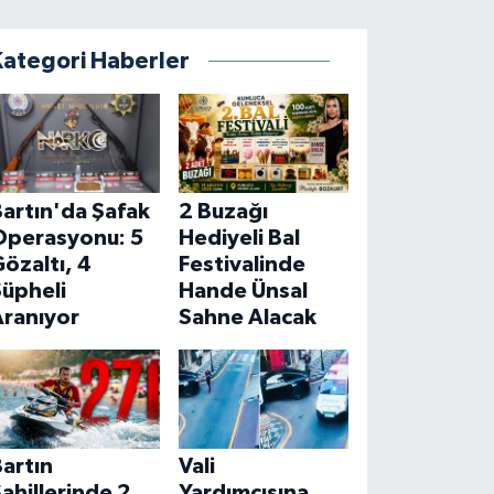
Kategori Haberler
artın'da Şafak
2 Buzağı
Operasyonu: 5
Hediyeli Bal
özaltı, 4
Festivalinde
Şüpheli
Hande Ünsal
Aranıyor
Sahne Alacak
artın
Vali
ahillerinde 2
Yardımcısına