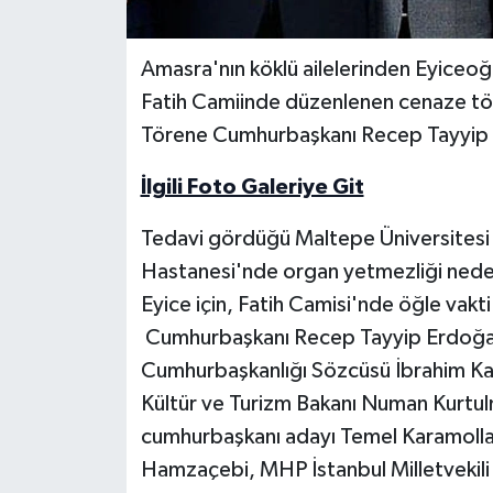
Yerel Yönetimler
Amasra'nın köklü ailelerinden Eyiceoğu
Fatih Camiinde düzenlenen cenaze tör
DÜNYA
Törene Cumhurbaşkanı Recep Tayyip E
YEREL
İlgili Foto Galeriye Git
Tedavi gördüğü Maltepe Üniversitesi 
Hastanesi'nde organ yetmezliği neden
Eyice için, Fatih Camisi'nde öğle vak
Cumhurbaşkanı Recep Tayyip Erdoğa
Cumhurbaşkanlığı Sözcüsü İbrahim Kalı
Kültür ve Turizm Bakanı Numan Kurtul
cumhurbaşkanı adayı Temel Karamoll
Hamzaçebi, MHP İstanbul Milletvekil