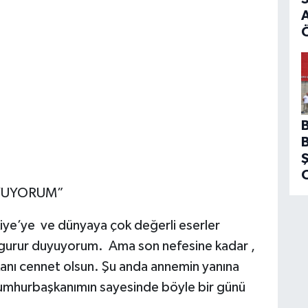
A
YUYORUM”
iye’ye ve dünyaya çok değerli eserler
n gurur duyuyorum. Ama son nefesine kadar ,
nı cennet olsun. Şu anda annemin yanına
Cumhurbaşkanımın sayesinde böyle bir günü