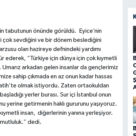
nin tabutunun önünde görüldü. Eyice’nin
i çok sevdiğini ve bir dönem beslediğini
arzusu olan hazireye defnindeki yardımı
B
 ederek, “Türkiye için dünya için çok kıymetli
dı. Umarız arkadan gelen insanlar da gençlerimiz
G
himize sahip çıkmada en az onun kadar hassas
atih’te olmak istiyordu. Zaten ortaokuldan
şladığı yerler burası. Sur içi İstanbul onun
unu yerine getirmenin haklı gururunu yaşıyoruz.
 kıymetli insan, diğerlerinin yanına yerleşiyor.
r mutluluk.” dedi.
B
S