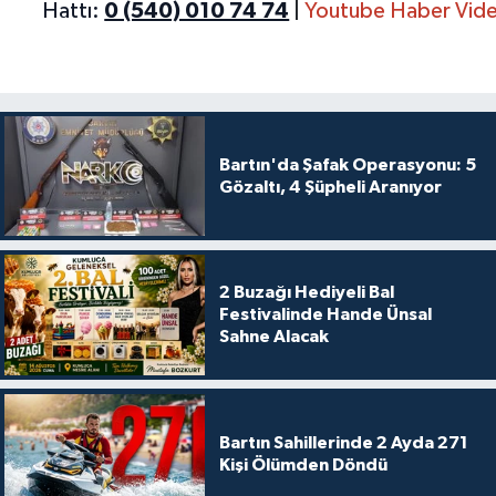
Hattı:
0 (540) 010 74 74
|
Youtube Haber Vide
Bartın'da Şafak Operasyonu: 5
Gözaltı, 4 Şüpheli Aranıyor
2 Buzağı Hediyeli Bal
Festivalinde Hande Ünsal
Sahne Alacak
Bartın Sahillerinde 2 Ayda 271
Kişi Ölümden Döndü