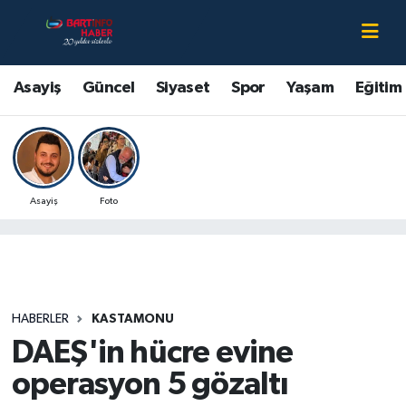
Asayiş
Bartın Nöbetçi Eczaneler
Asayiş
Güncel
Siyaset
Spor
Yaşam
Eğitim
Bartın Hakkında
Bartın Hava Durumu
Çevre
Bartin Namaz Vakitleri
Asayiş
Foto
Eğitim
Bartın Trafik Yoğunluk Haritası
Ekonomi
Süper Lig Puan Durumu ve Fikstür
Güncel
Tüm Manşetler
HABERLER
KASTAMONU
DAEŞ'in hücre evine
Kültür-Sanat
Son Dakika Haberleri
operasyon 5 gözaltı
Magazin
Haber Arşivi