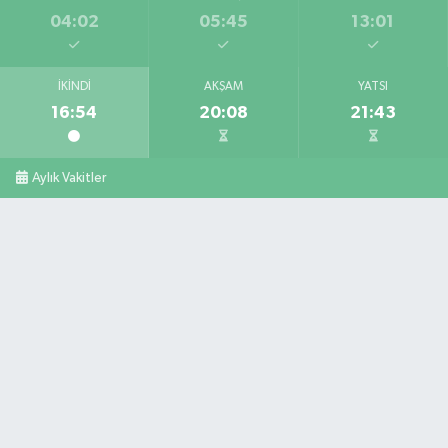
04:02
05:45
13:01
İKINDI
AKŞAM
YATSI
16:54
20:08
21:43
Aylık Vakitler