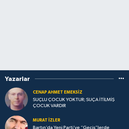
Yazarlar
CENAP AHMET EMEKSİZ
SUÇLU ÇOCUK YOKTUR; SUÇA İTİLMİŞ
ÇOCUK VARDIR
MURAT İZLER
Bartın’da Yeni Parti’ye “Geçiş”lerde