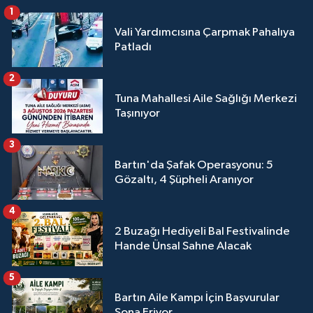
1
Vali Yardımcısına Çarpmak Pahalıya
Patladı
2
Tuna Mahallesi Aile Sağlığı Merkezi
Taşınıyor
3
Bartın'da Şafak Operasyonu: 5
Gözaltı, 4 Şüpheli Aranıyor
4
2 Buzağı Hediyeli Bal Festivalinde
Hande Ünsal Sahne Alacak
5
Bartın Aile Kampı İçin Başvurular
Sona Eriyor