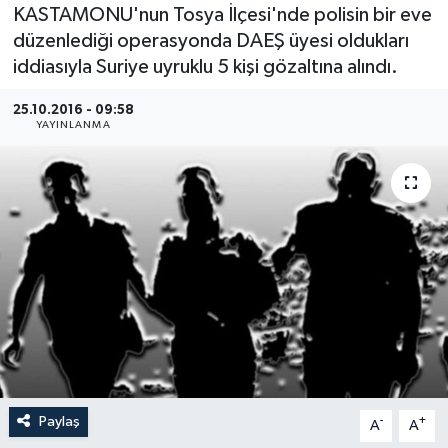
KASTAMONU'nun Tosya İlçesi'nde polisin bir eve
Medya
düzenlediği operasyonda DAEŞ üyesi oldukları
iddiasıyla Suriye uyruklu 5 kişi gözaltına alındı.
Sağlık
25.10.2016 - 09:58
YAYINLANMA
Sinema
Sivil Toplum
Siyaset
Spor
Tarım
Turizm
Paylaş
-
+
A
A
Yaşam