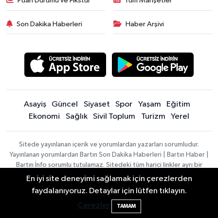
Puan Durumu ve Fikstür
Tüm Manşetler
Son Dakika Haberleri
Haber Arşivi
Asayiş
Güncel
Siyaset
Spor
Yaşam
Eğitim
Ekonomi
Sağlık
Sivil Toplum
Turizm
Yerel
Sitede yayınlanan içerik ve yorumlardan yazarları sorumludur.
Yayınlanan yorumlardan Bartın Son Dakika Haberleri | Bartın Haber |
Bartın İnfo sorumlu tutulamaz. Sitedeki tüm harici linkler ayrı bir
sayfada açılır. Sitemizde yayınlanan haber, köşe yazıları ve
En iyi site deneyimi sağlamak için çerezlerden
fotoğraflar izin alınmaksızın kaynak gösterilse dahi, herhangi bir
Elektrik arızasını onanırken akıma kapılan
15:21
faydalanıyoruz. Detaylar için lütfen tıklayın.
ortamda kullanılamaz ve yayınlanamaz
işçi öldü
Çerezler
TAMAM