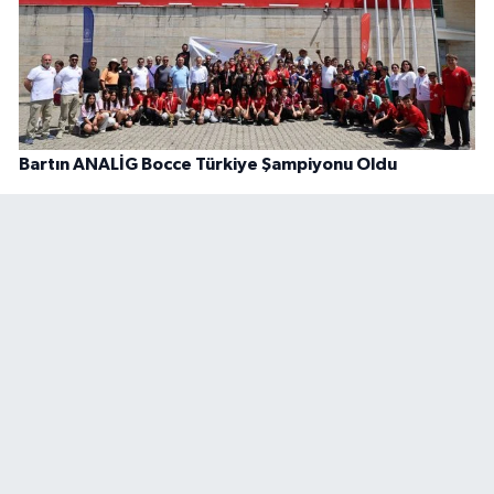
Bartın ANALİG Bocce Türkiye Şampiyonu Oldu