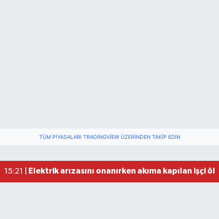
TÜM PIYASALARI TRADINGVIEW ÜZERINDEN TAKIP EDIN
Elektrik arızasını onanırken akıma kapılan işçi öl
15:21 |