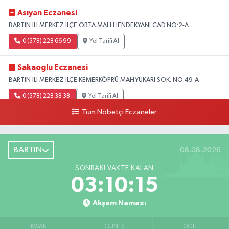
Asıyan Eczanesi
BARTIN ILI MERKEZ ILÇE ORTA MAH.HENDEKYANI CAD.NO:2-A
0 (378) 228 66 99
Yol Tarifi Al
Sakaoglu Eczanesi
BARTIN ILI MERKEZ ILÇE KEMERKÖPRÜ MAH.YUKARI SOK. NO:49-A
0 (378) 228 38 38
Yol Tarifi Al
Tüm Nöbetçi Eczaneler
BARTIN
08.08.2026
SONRAKI VAKTE KALAN
03:10:14
Akşam Namazı
İMSAK
GÜNEŞ
ÖĞLE