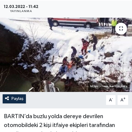
12.03.2022 - 11:42
Medya
YAYINLANMA
Sağlık
Sinema
Sivil Toplum
Siyaset
Spor
Paylaş
-
+
A
A
Tarım
Turizm
BARTIN’da buzlu yolda dereye devrilen
otomobildeki 2 kişi itfaiye ekipleri tarafından
Yaşam