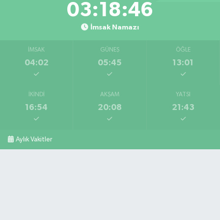
03:18:45
İmsak Namazı
İMSAK
GÜNEŞ
ÖĞLE
04:02
05:45
13:01
İKINDI
AKŞAM
YATSI
16:54
20:08
21:43
Aylık Vakitler