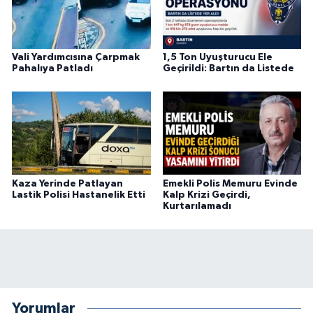
Vali Yardımcısına Çarpmak
1,5 Ton Uyuşturucu Ele
Pahalıya Patladı
Geçirildi: Bartın da Listede
Kaza Yerinde Patlayan
Emekli Polis Memuru Evinde
Lastik Polisi Hastanelik Etti
Kalp Krizi Geçirdi,
Kurtarılamadı
Yorumlar