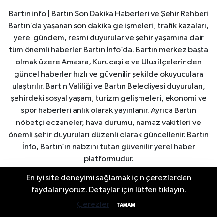
Bartın info | Bartın Son Dakika Haberleri ve Şehir Rehberi
Bartın’da yaşanan son dakika gelişmeleri, trafik kazaları,
yerel gündem, resmi duyurular ve şehir yaşamına dair
tüm önemli haberler Bartın İnfo’da. Bartın merkez başta
olmak üzere Amasra, Kurucaşile ve Ulus ilçelerinden
güncel haberler hızlı ve güvenilir şekilde okuyuculara
ulaştırılır. Bartın Valiliği ve Bartın Belediyesi duyuruları,
şehirdeki sosyal yaşam, turizm gelişmeleri, ekonomi ve
spor haberleri anlık olarak yayınlanır. Ayrıca Bartın
nöbetçi eczaneler, hava durumu, namaz vakitleri ve
önemli şehir duyuruları düzenli olarak güncellenir. Bartın
İnfo, Bartın’ın nabzını tutan güvenilir yerel haber
platformudur.
En iyi site deneyimi sağlamak için çerezlerden
Bartın'da Şafak Operasyonu: 5 Gözaltı, 4
11:49
faydalanıyoruz. Detaylar için lütfen tıklayın.
Şüpheli Aranıyor
Çerezler
TAMAM
Bartın Nöbetçi Eczaneler
Bartın Hava Durumu