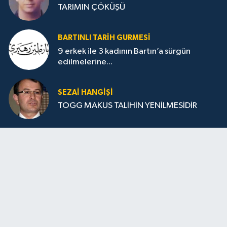
TARIMIN ÇÖKÜŞÜ
BARTINLI TARIH GURMESI
9 erkek ile 3 kadının Bartın’a sürgün
edilmelerine...
SEZAI HANGİŞİ
TOGG MAKUS TALİHİN YENİLMESİDİR