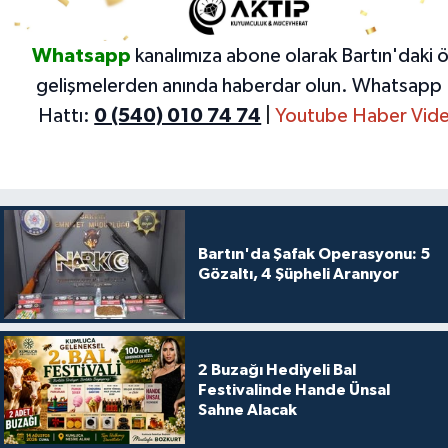
Whatsapp
kanalımıza abone olarak Bartın'daki 
gelişmelerden anında haberdar olun.
Whatsapp 
Hattı:
0 (540) 010 74 74
|
Youtube Haber Vide
Bartın'da Şafak Operasyonu: 5
Gözaltı, 4 Şüpheli Aranıyor
2 Buzağı Hediyeli Bal
Festivalinde Hande Ünsal
Sahne Alacak