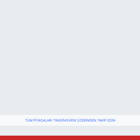
TÜM PIYASALARI TRADINGVIEW ÜZERINDEN TAKIP EDIN