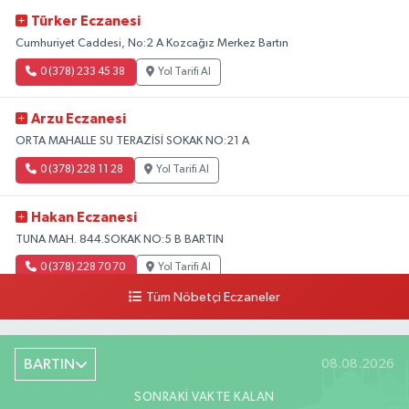
Türker Eczanesi
Cumhuriyet Caddesi, No:2 A Kozcağız Merkez Bartın
0 (378) 233 45 38
Yol Tarifi Al
Arzu Eczanesi
ORTA MAHALLE SU TERAZİSİ SOKAK NO:21 A
0 (378) 228 11 28
Yol Tarifi Al
Hakan Eczanesi
TUNA MAH. 844.SOKAK NO:5 B BARTIN
0 (378) 228 70 70
Yol Tarifi Al
Tüm Nöbetçi Eczaneler
BARTIN
08.08.2026
SONRAKI VAKTE KALAN