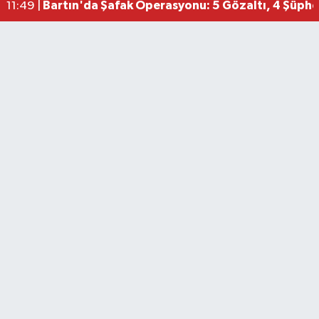
Bartın'da Şafak Operasyonu: 5 Gözaltı, 4 Şüphel
11:49 |