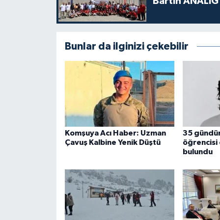
Bartın ANALİG
Bunlar da ilginizi çekebilir
Komşuya Acı Haber: Uzman
35 gündür
Çavuş Kalbine Yenik Düştü
öğrencisi
bulundu