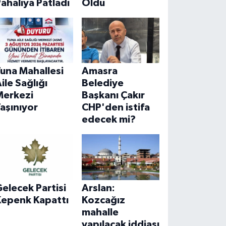
ahalıya Patladı
Oldu
una Mahallesi
Amasra
ile Sağlığı
Belediye
Merkezi
Başkanı Çakır
aşınıyor
CHP'den istifa
edecek mi?
elecek Partisi
Arslan:
Kepenk Kapattı
Kozcağız
mahalle
yapılacak iddiası