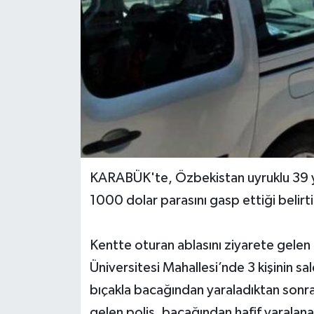
Yerel Yönetimler
DÜNYA
YEREL
KARABÜK'te, Özbekistan uyruklu 39 y
1000 dolar parasını gasp ettiği belirti
Kentte oturan ablasını ziyarete gele
Üniversitesi Mahallesi’nde 3 kişinin sa
bıçakla bacağından yaraladıktan sonra
gelen polis, bacağından hafif yarala