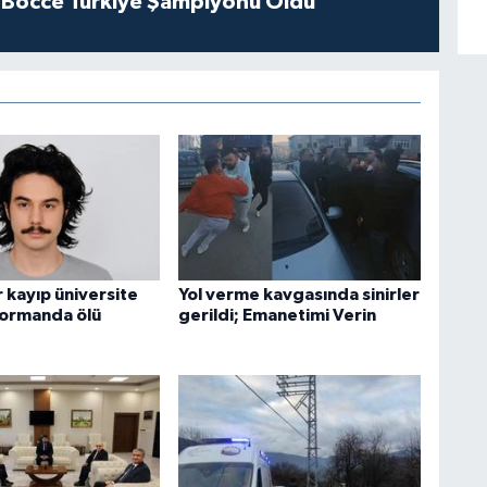
 Bocce Türkiye Şampiyonu Oldu
 kayıp üniversite
Yol verme kavgasında sinirler
 ormanda ölü
gerildi; Emanetimi Verin