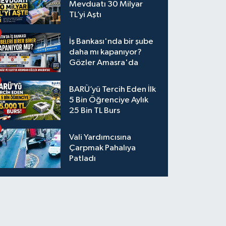
Mevduatı 30 Milyar
TL’yi Aştı
İş Bankası'nda bir şube
daha mı kapanıyor?
Gözler Amasra'da
BARÜ’yü Tercih Eden İlk
5 Bin Öğrenciye Aylık
25 Bin TL Burs
Vali Yardımcısına
Çarpmak Pahalıya
Patladı