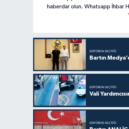
haberdar olun.
Whatsapp İhbar H
EDITÖRÜN SEÇTIĞI
Bartın Medya’
EDITÖRÜN SEÇTIĞI
Vali Yardımcıs
EDITÖRÜN SEÇTIĞI