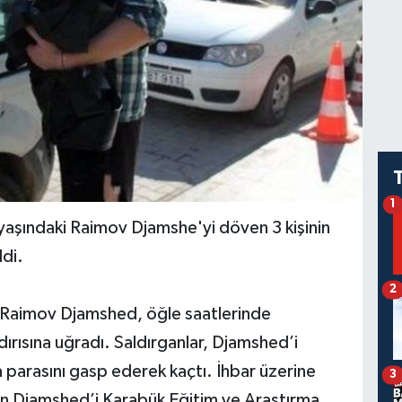
1
aşındaki Raimov Djamshe'yi döven 3 kişinin
ldi.
2
n Raimov Djamshed, öğle saatlerinde
ldırısına uğradı. Saldırganlar, Djamshed’i
 parasını gasp ederek kaçtı. İhbar üzerine
3
nan Djamshed’i Karabük Eğitim ve Araştırma