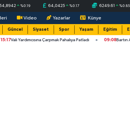
54,8942
64,0425
6249.61
%
0.19
%
0.17
%
0.8
leri
Video
Yazarlar
Künye
Güncel
Siyaset
Spor
Yaşam
Eğitim
E
7
Vali Yardımcısına Çarpmak Pahalıya Patladı
09:08
Bartın ANAL