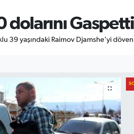
 dolarını Gaspetti
u 39 yaşındaki Raimov Djamshe'yi döven 3
S