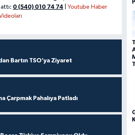
P
attı:
0 (540) 010 74 74
|
Youtube Haber
Videoları
T
A
dan Bartın TSO’ya Ziyaret
T
ına Çarpmak Pahalıya Patladı
G