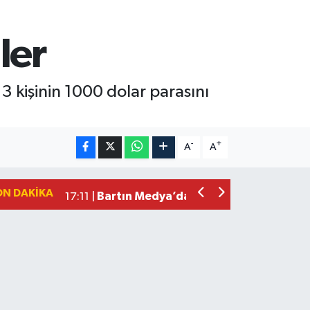
ler
 kişinin 1000 dolar parasını
Vali Yardımcısına Çarpmak Pahalıya P
15:17 |
-
+
A
A
Bartın ANALİG Bocce Türkiye Şampi
09:08 |
Bartın TSO'da Ortak Gündem: Ekonomi
17:19 |
ON DAKIKA
Bartın Medya’dan Bartın TSO’ya Ziyar
17:11 |