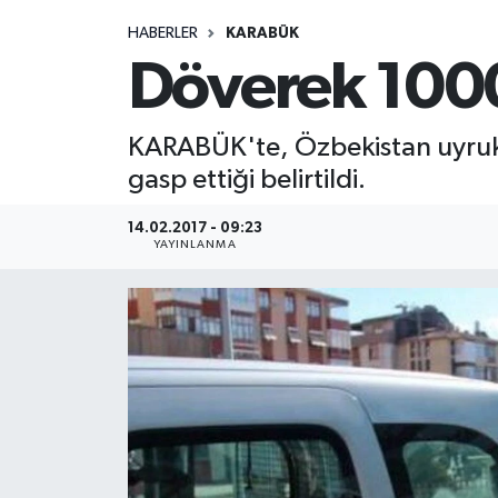
HABERLER
KARABÜK
Medya
Döverek 1000
Sağlık
KARABÜK'te, Özbekistan uyrukl
Sinema
gasp ettiği belirtildi.
Sivil Toplum
14.02.2017 - 09:23
YAYINLANMA
Siyaset
Spor
Tarım
Turizm
Yaşam