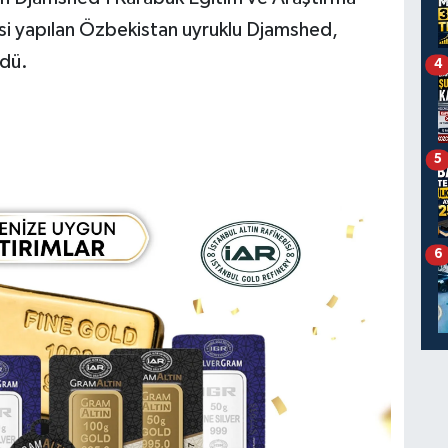
i yapılan Özbekistan uyruklu Djamshed,
ldü.
4
5
6