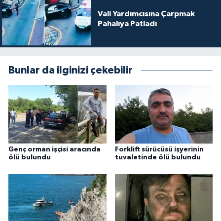
Vali Yardımcısına Çarpmak
Pahalıya Patladı
Bunlar da ilginizi çekebilir
Genç orman işçisi aracında
Forklift sürücüsü işyerinin
ölü bulundu
tuvaletinde ölü bulundu