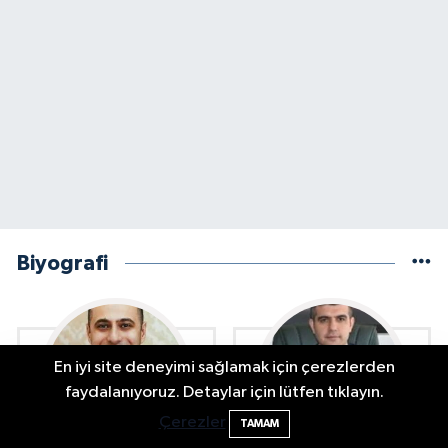
Biyografi
En iyi site deneyimi sağlamak için çerezlerden
Bartın Sahillerinde 2 Ayda 271 Kişi
10:43
faydalanıyoruz. Detaylar için lütfen tıklayın.
Ölümden Döndü
Çerezler
TAMAM