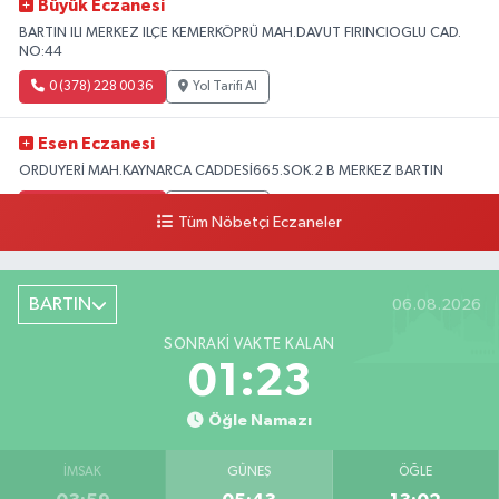
Büyük Eczanesi
BARTIN ILI MERKEZ ILÇE KEMERKÖPRÜ MAH.DAVUT FIRINCIOGLU CAD.
NO:44
0 (378) 228 00 36
Yol Tarifi Al
Esen Eczanesi
ORDUYERİ MAH.KAYNARCA CADDESİ665.SOK.2 B MERKEZ BARTIN
0 (378) 502 33 32
Yol Tarifi Al
Tüm Nöbetçi Eczaneler
Çolpak Eczanesi
Şiremirçavuş Mahallesi, Kırıkçı Zeliha Ana Sokak No:20 8 Merkez Bartın
BARTIN
06.08.2026
0 (378) 227 85 45
Yol Tarifi Al
SONRAKI VAKTE KALAN
01:22
Öğle Namazı
İMSAK
GÜNEŞ
ÖĞLE