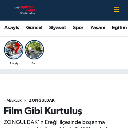
Asayiş
Bartın Nöbetçi Eczaneler
Asayiş
Güncel
Siyaset
Spor
Yaşam
Eğitim
Bartın Hakkında
Bartın Hava Durumu
Çevre
Bartin Namaz Vakitleri
Asayiş
Foto
Eğitim
Bartın Trafik Yoğunluk Haritası
Ekonomi
Süper Lig Puan Durumu ve Fikstür
Güncel
Tüm Manşetler
HABERLER
ZONGULDAK
Film Gibi Kurtuluş
Kültür-Sanat
Son Dakika Haberleri
ZONGULDAK'ın Ereğli ilçesinde boşanma
Magazin
Haber Arşivi