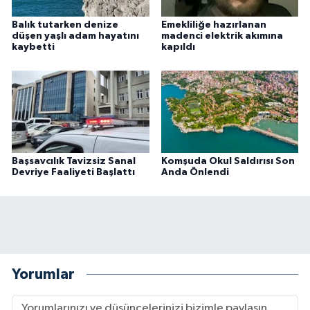
Balık tutarken denize
Emekliliğe hazırlanan
düşen yaşlı adam hayatını
madenci elektrik akımına
kaybetti
kapıldı
Başsavcılık Tavizsiz Sanal
Komşuda Okul Saldırısı Son
Devriye Faaliyeti Başlattı
Anda Önlendi
Yorumlar