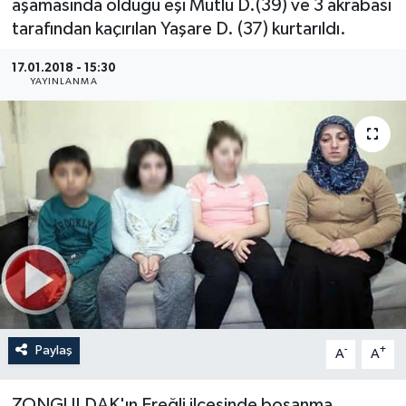
aşamasında olduğu eşi Mutlu D.(39) ve 3 akrabası
tarafından kaçırılan Yaşare D. (37) kurtarıldı.
Medya
17.01.2018 - 15:30
Sağlık
YAYINLANMA
Sinema
Sivil Toplum
Siyaset
Spor
Tarım
Paylaş
-
+
A
A
Turizm
Yaşam
ZONGULDAK'ın Ereğli ilçesinde boşanma