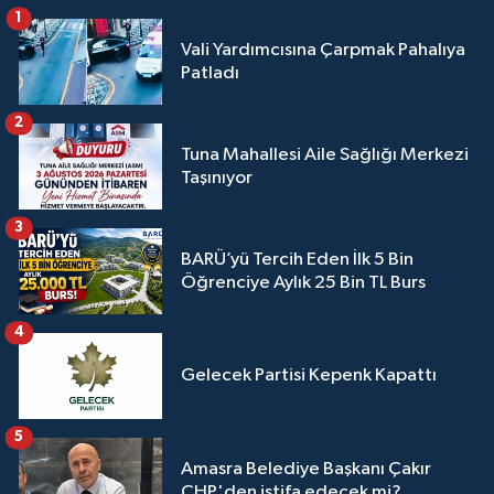
1
Vali Yardımcısına Çarpmak Pahalıya
Patladı
2
Tuna Mahallesi Aile Sağlığı Merkezi
Taşınıyor
3
BARÜ’yü Tercih Eden İlk 5 Bin
Öğrenciye Aylık 25 Bin TL Burs
4
Gelecek Partisi Kepenk Kapattı
5
Amasra Belediye Başkanı Çakır
CHP'den istifa edecek mi?