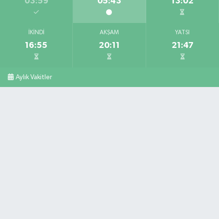
03:59
05:43
13:02
İKINDI
AKŞAM
YATSI
16:55
20:11
21:47
Aylık Vakitler