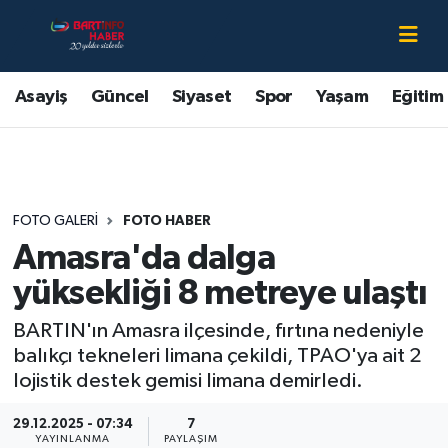
Asayiş
Bartın Nöbetçi Eczaneler
Asayiş
Güncel
Siyaset
Spor
Yaşam
Eğitim
Bartın Hakkında
Bartın Hava Durumu
Çevre
Bartin Namaz Vakitleri
FOTO GALERI
FOTO HABER
Eğitim
Bartın Trafik Yoğunluk Haritası
Amasra'da dalga
Ekonomi
Süper Lig Puan Durumu ve Fikstür
yüksekliği 8 metreye ulaştı
BARTIN'ın Amasra ilçesinde, fırtına nedeniyle
Güncel
Tüm Manşetler
balıkçı tekneleri limana çekildi, TPAO'ya ait 2
lojistik destek gemisi limana demirledi.
Kültür-Sanat
Son Dakika Haberleri
29.12.2025 - 07:34
7
Magazin
Haber Arşivi
YAYINLANMA
PAYLAŞIM