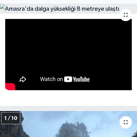
Medya
Sağlık
Sinema
Sivil Toplum
Siyaset
Spor
Tarım
1 / 10
Turizm
Yaşam