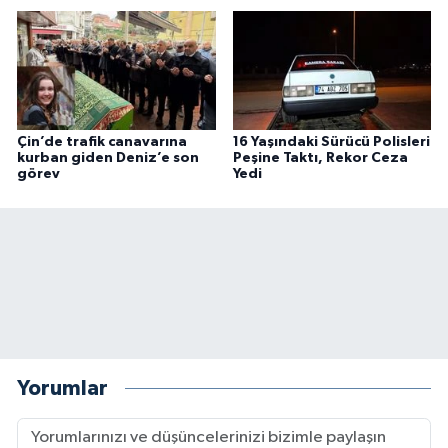
Çin’de trafik canavarına
16 Yaşındaki Sürücü Polisleri
kurban giden Deniz’e son
Peşine Taktı, Rekor Ceza
görev
Yedi
Yorumlar