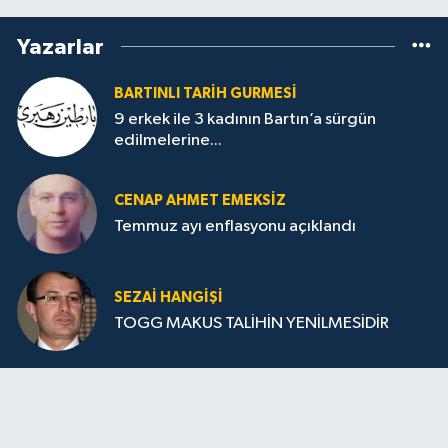
Yazarlar
BARTINLI TARIH GURMESI
9 erkek ile 3 kadının Bartın’a sürgün
edilmelerine...
CENAP AHMET EMEKSİZ
Temmuz ayı enflasyonu açıklandı
SEZAI HANGİŞİ
TOGG MAKUS TALİHİN YENİLMESİDİR