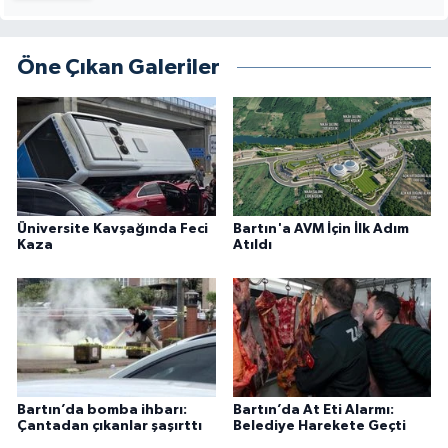
Öne Çıkan Galeriler
Üniversite Kavşağında Feci
Bartın'a AVM İçin İlk Adım
Kaza
Atıldı
Bartın’da bomba ihbarı:
Bartın’da At Eti Alarmı:
Çantadan çıkanlar şaşırttı
Belediye Harekete Geçti