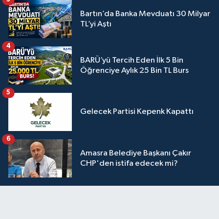
Bartın’da Banka Mevduatı 30 Milyar
TL’yi Aştı
4
BARÜ’yü Tercih Eden İlk 5 Bin
Öğrenciye Aylık 25 Bin TL Burs
5
Gelecek Partisi Kepenk Kapattı
6
Amasra Belediye Başkanı Çakır
CHP'den istifa edecek mi?