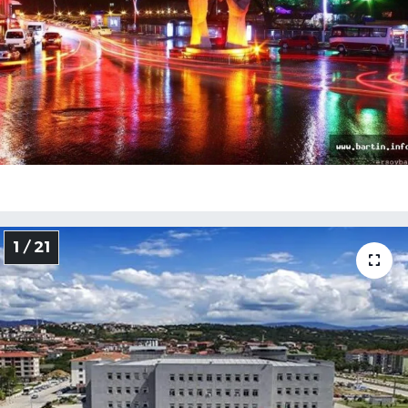
Medya
Sağlık
Sinema
Sivil Toplum
Siyaset
1 / 21
Spor
Tarım
Turizm
Yaşam