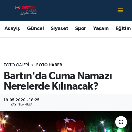
Asayiş
Bartın Nöbetçi Eczaneler
Asayiş
Güncel
Siyaset
Spor
Yaşam
Eğitim
Bartın Hakkında
Bartın Hava Durumu
Çevre
Bartin Namaz Vakitleri
FOTO GALERI
FOTO HABER
Eğitim
Bartın Trafik Yoğunluk Haritası
Bartın'da Cuma Namazı
Ekonomi
Süper Lig Puan Durumu ve Fikstür
Nerelerde Kılınacak?
Güncel
Tüm Manşetler
19.05.2020 - 18:25
YAYINLANMA
Kültür-Sanat
Son Dakika Haberleri
Magazin
Haber Arşivi