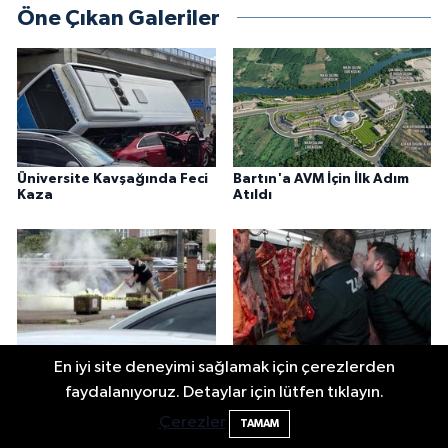
Öne Çıkan Galeriler
Üniversite Kavşağında Feci
Bartın'a AVM İçin İlk Adım
Kaza
Atıldı
Bartın’da bomba ihbarı:
Bartın’da At Eti Alarmı:
En iyi site deneyimi sağlamak için çerezlerden
Çantadan çıkanlar şaşırttı
Belediye Harekete Geçti
faydalanıyoruz. Detaylar için lütfen tıklayın.
Çerezler
TAMAM