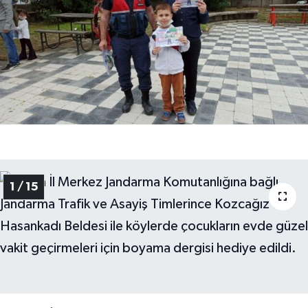
Medya
Sağlık
Sinema
Sivil Toplum
Siyaset
1 / 15
Spor
Tarım
Turizm
Yaşam