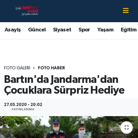
Asayiş
Bartın Nöbetçi Eczaneler
Asayiş
Güncel
Siyaset
Spor
Yaşam
Eğitim
Bartın Hakkında
Bartın Hava Durumu
Çevre
Bartin Namaz Vakitleri
FOTO GALERI
FOTO HABER
Eğitim
Bartın Trafik Yoğunluk Haritası
Bartın'da Jandarma'dan
Ekonomi
Süper Lig Puan Durumu ve Fikstür
Çocuklara Sürpriz Hediye
Güncel
Tüm Manşetler
27.05.2020 - 20:02
YAYINLANMA
Kültür-Sanat
Son Dakika Haberleri
Magazin
Haber Arşivi