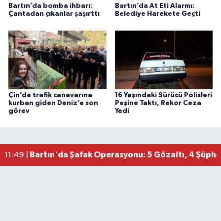
Bartın’da bomba ihbarı:
Bartın’da At Eti Alarmı:
Çantadan çıkanlar şaşırttı
Belediye Harekete Geçti
Çin’de trafik canavarına
16 Yaşındaki Sürücü Polisleri
kurban giden Deniz’e son
Peşine Taktı, Rekor Ceza
görev
Yedi
Bartın'da Şafak Operasyonu: 5 Gözaltı, 4 Şüphel
11:49 |