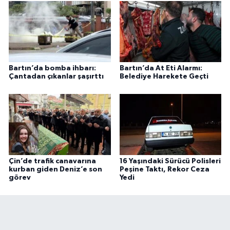
Bartın’da bomba ihbarı:
Bartın’da At Eti Alarmı:
Çantadan çıkanlar şaşırttı
Belediye Harekete Geçti
Çin’de trafik canavarına
16 Yaşındaki Sürücü Polisleri
kurban giden Deniz’e son
Peşine Taktı, Rekor Ceza
görev
Yedi