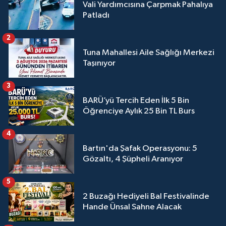
Vali Yardımcısına Çarpmak Pahalıya
Patladı
2
Tuna Mahallesi Aile Sağlığı Merkezi
Taşınıyor
3
BARÜ’yü Tercih Eden İlk 5 Bin
Öğrenciye Aylık 25 Bin TL Burs
4
Bartın'da Şafak Operasyonu: 5
Gözaltı, 4 Şüpheli Aranıyor
5
2 Buzağı Hediyeli Bal Festivalinde
Hande Ünsal Sahne Alacak