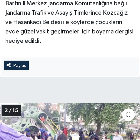
Bartın İl Merkez Jandarma Komutanlığına bağlı
Jandarma Trafik ve Asayiş Timlerince Kozcağız
Yerel Yönetimler
ve Hasankadı Beldesi ile köylerde çocukların
DÜNYA
evde güzel vakit geçirmeleri için boyama dergisi
hediye edildi.
YEREL
Paylaş
2 / 15