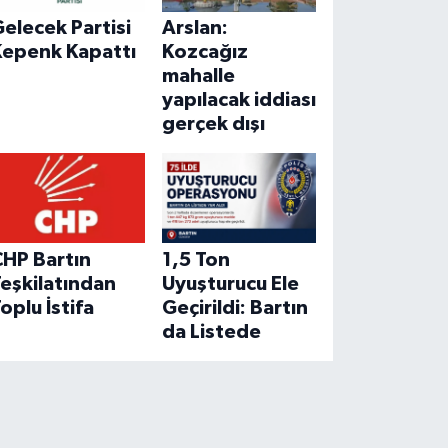
elecek Partisi
Arslan:
Kepenk Kapattı
Kozcağız
mahalle
yapılacak iddiası
gerçek dışı
CHP Bartın
1,5 Ton
eşkilatından
Uyuşturucu Ele
oplu İstifa
Geçirildi: Bartın
da Listede