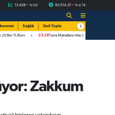
13.458
62.514,31
%
124
%
-0.79
konomi
Sağlık
Sivil Toplum
Turizm
Yerel
5 Bin TL Burs
23:28
Tuna Mahallesi Aile Sağlığı Merkezi Taşınıy
rüyor: Zakkum
stivali binlerce vatandaşın