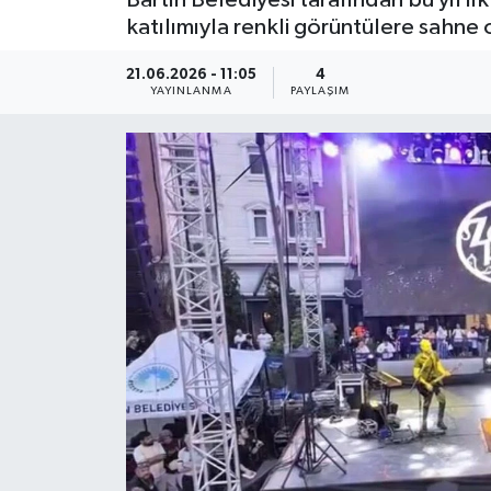
katılımıyla renkli görüntülere sahne 
Medya
21.06.2026 - 11:05
4
YAYINLANMA
PAYLAŞIM
Sağlık
Sinema
Sivil Toplum
Siyaset
Spor
Tarım
Turizm
Yaşam