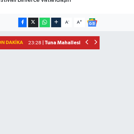
-
+
A
A
Tuna Mahallesi Aile Sağlığı Merkezi T
23:28 |
ON DAKIKA
BARÜ’yü Tercih Eden İlk 5 Bin Öğrenciy
10:32 |