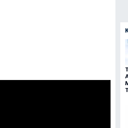
T
A
T