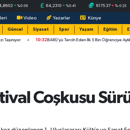
4,8602
64,2310
6175.37
%
0.06
%
0.41
%
-0.25
leri
Video
Yazarlar
Künye
Güncel
Siyaset
Spor
Yaşam
Eğitim
E
aşınıyor
10:32
BARÜ’yü Tercih Eden İlk 5 Bin Öğrenciye Aylık 2
stival Coşkusu Sü
lk kez düzenlenen 1. Uluslararası Kültür ve Sanat Fe