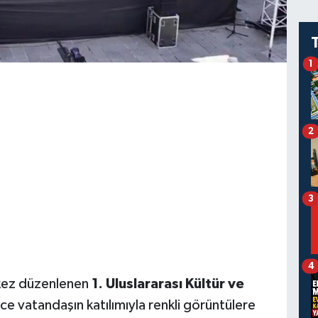
1
2
3
4
k kez düzenlenen
1. Uluslararası Kültür ve
erce vatandaşın katılımıyla renkli görüntülere