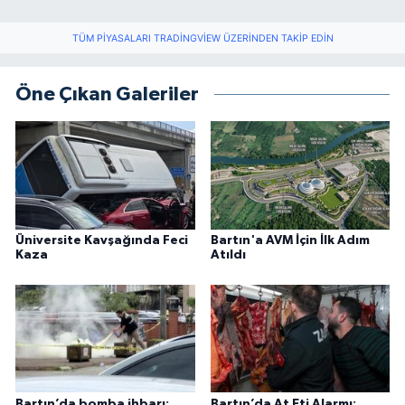
TÜM PIYASALARI TRADINGVIEW ÜZERINDEN TAKIP EDIN
Öne Çıkan Galeriler
Üniversite Kavşağında Feci
Bartın'a AVM İçin İlk Adım
Kaza
Atıldı
Bartın’da bomba ihbarı:
Bartın’da At Eti Alarmı: