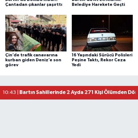
Çantadan çıkanlar şaşırttı
Belediye Harekete Geçti
Çin’de trafik canavarına
16 Yaşındaki Sürücü Polisleri
kurban giden Deniz’e son
Peşine Taktı, Rekor Ceza
görev
Yedi
Bartın Sahillerinde 2 Ayda 271 Kişi Ölümden Dö
10:43 |