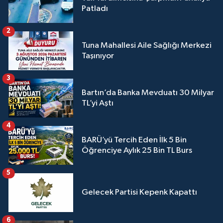
Patladı
2
Tuna Mahallesi Aile Sağlığı Merkezi
Taşınıyor
3
Bartın’da Banka Mevduatı 30 Milyar
TL’yi Aştı
4
BARÜ’yü Tercih Eden İlk 5 Bin
Öğrenciye Aylık 25 Bin TL Burs
5
Gelecek Partisi Kepenk Kapattı
6