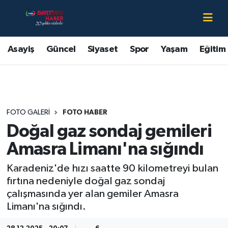
Asayiş
Bartın Nöbetçi Eczaneler
Asayiş
Güncel
Siyaset
Spor
Yaşam
Eğitim
Bartın Hakkında
Bartın Hava Durumu
Çevre
Bartin Namaz Vakitleri
FOTO GALERI
FOTO HABER
Eğitim
Bartın Trafik Yoğunluk Haritası
Doğal gaz sondaj gemileri
Ekonomi
Süper Lig Puan Durumu ve Fikstür
Amasra Limanı'na sığındı
Karadeniz'de hızı saatte 90 kilometreyi bulan
Güncel
Tüm Manşetler
fırtına nedeniyle doğal gaz sondaj
çalışmasında yer alan gemiler Amasra
Kültür-Sanat
Son Dakika Haberleri
Limanı'na sığındı.
Magazin
Haber Arşivi