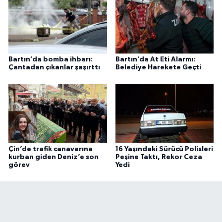
Bartın’da bomba ihbarı:
Bartın’da At Eti Alarmı:
Çantadan çıkanlar şaşırttı
Belediye Harekete Geçti
Çin’de trafik canavarına
16 Yaşındaki Sürücü Polisleri
kurban giden Deniz’e son
Peşine Taktı, Rekor Ceza
görev
Yedi