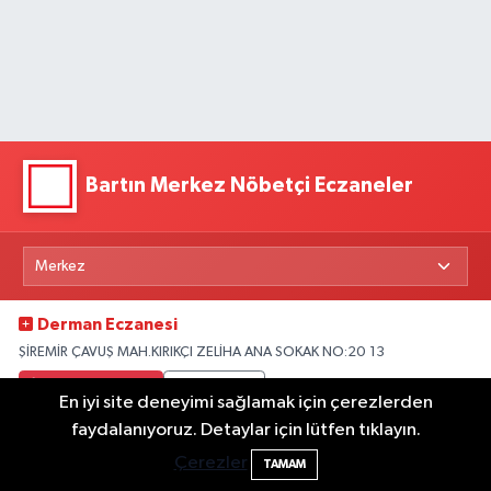
Bartın Merkez Nöbetçi Eczaneler
Derman Eczanesi
ŞİREMİR ÇAVUŞ MAH.KIRIKÇI ZELİHA ANA SOKAK NO:20 13
0 (378) 227 04 44
Yol Tarifi Al
En iyi site deneyimi sağlamak için çerezlerden
faydalanıyoruz. Detaylar için lütfen tıklayın.
Ümıt Eczanesi
Çerezler
TAMAM
BARTIN ILI KEMERKÖPRÜ MAH.BÜLENT ECEVİT BULVARI NO:3H