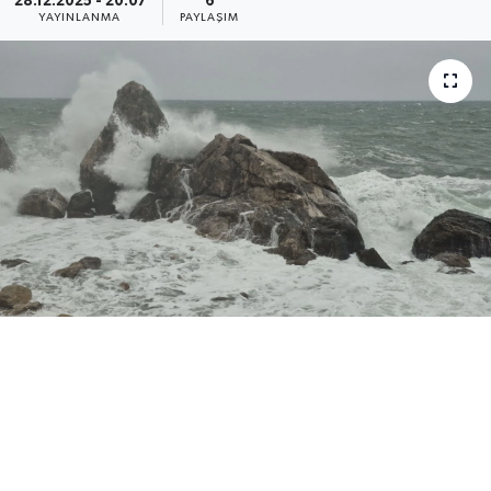
28.12.2025 - 20:07
6
YAYINLANMA
PAYLAŞIM
Medya
Sağlık
Sinema
Sivil Toplum
Siyaset
Spor
Tarım
Turizm
Yaşam